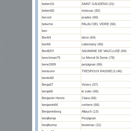
bebert31
SAINT GAUDENS (31)
bebert82
moissac (82)
becool
prades (66)
beluche
PALAU DEL VIDRE (66)
ben
Ben64
Idron (64)
ben66
cabestany (66)
BenBZH
SAUMANE DE VAUCLUSE (84)
benchman75
Le Mesnil St Denis (78)
bene2909
perpignan (66)
benisunn
TRESPOUX RASSIELS (46)
benito66
Benja07
Viviers (07)
benja66
le soler (66)
Benjamin Henric
Claira (66)
benjamin66
cerbere (66)
Benjaminborg
Allauch (13)
benjibenja
Perpignan
benjibunny
boutenac (11)