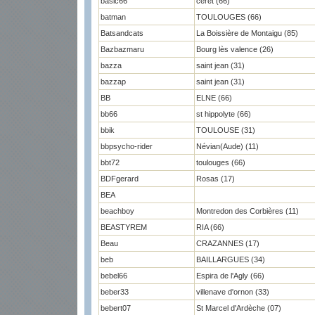
basic66
céret (66)
batman
TOULOUGES (66)
Batsandcats
La Boissière de Montaigu (85)
Bazbazmaru
Bourg lès valence (26)
bazza
saint jean (31)
bazzap
saint jean (31)
BB
ELNE (66)
bb66
st hippolyte (66)
bbik
TOULOUSE (31)
bbpsycho-rider
Névian(Aude) (11)
bbt72
toulouges (66)
BDFgerard
Rosas (17)
BEA
beachboy
Montredon des Corbières (11)
BEASTYREM
RIA (66)
Beau
CRAZANNES (17)
beb
BAILLARGUES (34)
bebel66
Espira de l'Agly (66)
beber33
villenave d'ornon (33)
bebert07
St Marcel d'Ardèche (07)