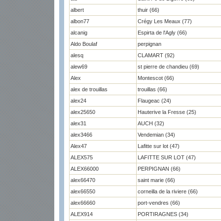
albert
thuir (66)
albon77
Crégy Les Meaux (77)
alcanig
Espirta de l'Agly (66)
Aldo Boulaf
perpignan
alesq
CLAMART (92)
alew69
st pierre de chandieu (69)
Alex
Montescot (66)
alex de trouillas
trouillas (66)
alex24
Flaugeac (24)
alex25650
Hauterive la Fresse (25)
alex31
AUCH (32)
alex3466
Vendemian (34)
Alex47
Lafitte sur lot (47)
ALEX575
LAFITTE SUR LOT (47)
ALEX66000
PERPIGNAN (66)
alex66470
saint marie (66)
alex66550
corneilla de la riviere (66)
alex66660
port-vendres (66)
ALEX914
PORTIRAGNES (34)