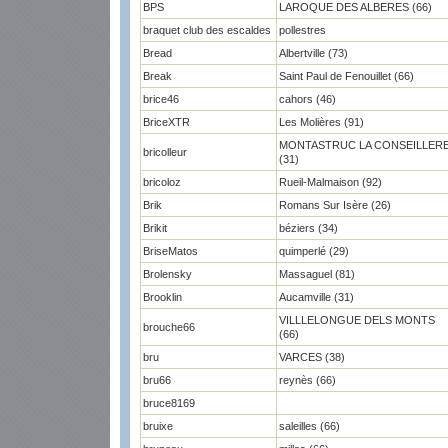
BPS
LAROQUE DES ALBERES (66)
braquet club des escaldes
pollestres
Bread
Albertville (73)
Break
Saint Paul de Fenouillet (66)
brice46
cahors (46)
BriceXTR
Les Molières (91)
MONTASTRUC LA CONSEILLER
bricolleur
(31)
bricoloz
Rueil-Malmaison (92)
Brik
Romans Sur Isère (26)
Brikit
béziers (34)
BriseMatos
quimperlé (29)
Brolensky
Massaguel (81)
Brooklin
Aucamville (31)
VILLLELONGUE DELS MONTS
brouche66
(66)
bru
VARCES (38)
bru66
reynès (66)
bruce8169
bruixe
saleilles (66)