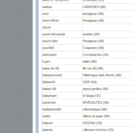
AVM ST SENOUX
st senoux (35)
awbari
CANOHES (66)
axel
perpignan (66)
Axel (Hb3r)
Perpignan (66)
aXurit
axurit del pampi
prades (66)
axurit rider
Perpignan (66)
axurit66
Craponne (69)
azimutant
Cornebarrieu (31)
b.jam
taillet (66)
baba-du-66
ille sur têt (66)
babarburundi
Villelongue dels Monts (66)
Babas64
GER (64)
babau-66
opoul perillos (66)
babyteam
le fauga (31)
backman
RIVESALTES (66)
badaboom66
villemolaque (66)
badei
rillieux la pape (69)
baitoun
CESTAS (33)
baleste
villenave d'ornon (33)