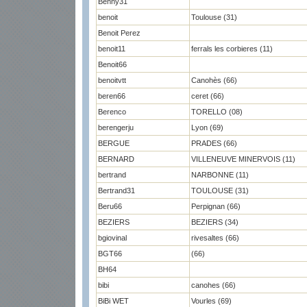
Benny31
benoit
Toulouse (31)
Benoit Perez
benoit11
ferrals les corbieres (11)
Benoit66
benoitvtt
Canohès (66)
beren66
ceret (66)
Berenco
TORELLO (08)
berengerju
Lyon (69)
BERGUE
PRADES (66)
BERNARD
VILLENEUVE MINERVOIS (11)
bertrand
NARBONNE (11)
Bertrand31
TOULOUSE (31)
Beru66
Perpignan (66)
BEZIERS
BEZIERS (34)
bgiovinal
rivesaltes (66)
BGT66
(66)
BH64
bibi
canohes (66)
BiBi WET
Vourles (69)