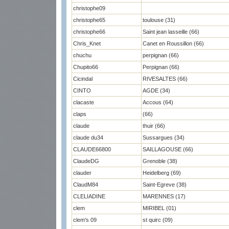
christophe09
christophe65
toulouse (31)
christophe66
Saint jean lasseille (66)
Chris_Knet
Canet en Roussillon (66)
chuchu
perpignan (66)
Chupito66
Perpignan (66)
Cicindal
RIVESALTES (66)
CINTO
AGDE (34)
clacaste
Accous (64)
claps
(66)
claude
thuir (66)
claude du34
Sussargues (34)
CLAUDE66800
SAILLAGOUSE (66)
ClaudeDG
Grenoble (38)
clauder
Heidelberg (69)
ClaudM84
Saint-Egreve (38)
CLELIADINE
MARENNES (17)
clem
MIRIBEL (01)
clem's 09
st quirc (09)