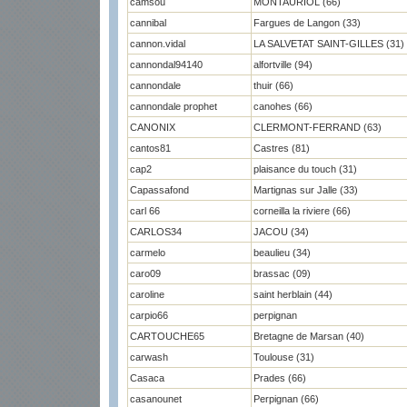
camsou
MONTAURIOL (66)
cannibal
Fargues de Langon (33)
cannon.vidal
LA SALVETAT SAINT-GILLES (31)
cannondal94140
alfortville (94)
cannondale
thuir (66)
cannondale prophet
canohes (66)
CANONIX
CLERMONT-FERRAND (63)
cantos81
Castres (81)
cap2
plaisance du touch (31)
Capassafond
Martignas sur Jalle (33)
carl 66
corneilla la riviere (66)
CARLOS34
JACOU (34)
carmelo
beaulieu (34)
caro09
brassac (09)
caroline
saint herblain (44)
carpio66
perpignan
CARTOUCHE65
Bretagne de Marsan (40)
carwash
Toulouse (31)
Casaca
Prades (66)
casanounet
Perpignan (66)