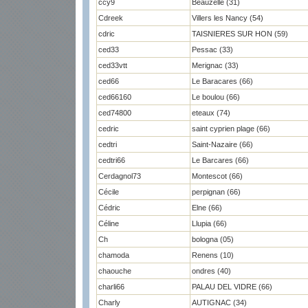
ccy9
Beauzelle (31)
Cdreek
Villers les Nancy (54)
cdric
TAISNIERES SUR HON (59)
ced33
Pessac (33)
ced33vtt
Merignac (33)
ced66
Le Baracares (66)
ced66160
Le boulou (66)
ced74800
eteaux (74)
cedric
saint cyprien plage (66)
cedtri
Saint-Nazaire (66)
cedtri66
Le Barcares (66)
Cerdagnol73
Montescot (66)
Cécile
perpignan (66)
Cédric
Elne (66)
Céline
Llupia (66)
Ch
bologna (05)
chamoda
Renens (10)
chaouche
ondres (40)
charli66
PALAU DEL VIDRE (66)
Charly
AUTIGNAC (34)