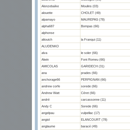
Alonzebaïke
Moulins (03)
alouette
CHOLET (49)
alpamayo
MAUREPAS (78)
alpha687
Bompas (66)
alphonse
altouich
la Franqui (11)
ALUDENKO
alva
le soler (66)
Alwin
Font Romeu (66)
AMICOLAS
GARIDECH (31)
ana
prades (66)
anchorage66
PERPIGNAN (66)
andrew corfe
sorede (66)
Andrew Watt
Céret (66)
andré
carcassonne (11)
Andy C
Sorede (66)
angelpau
vulpellac (17)
angiol
ELANCOURT (78)
anglaume
baracé (49)