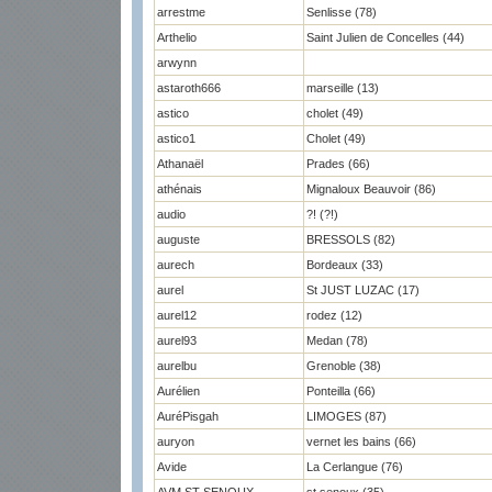
arrestme
Senlisse (78)
Arthelio
Saint Julien de Concelles (44)
arwynn
astaroth666
marseille (13)
astico
cholet (49)
astico1
Cholet (49)
Athanaël
Prades (66)
athénais
Mignaloux Beauvoir (86)
audio
?! (?!)
auguste
BRESSOLS (82)
aurech
Bordeaux (33)
aurel
St JUST LUZAC (17)
aurel12
rodez (12)
aurel93
Medan (78)
aurelbu
Grenoble (38)
Aurélien
Ponteilla (66)
AuréPisgah
LIMOGES (87)
auryon
vernet les bains (66)
Avide
La Cerlangue (76)