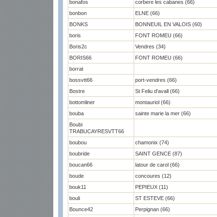
bonafos
corbere les cabanes (66)
bonbon
ELNE (66)
BONKS
BONNEUIL EN VALOIS (60)
boris
FONT ROMEU (66)
Boris2c
Vendres (34)
BORIS66
FONT ROMEU (66)
borrat
bossvtt66
port-vendres (66)
Bostre
St Feliu d'avall (66)
bottomliner
montauriol (66)
bouba
sainte marie la mer (66)
Boubi
TRABUCAYRESVTT66
boubou
chamonix (74)
boubride
SAINT GENCE (87)
boucan66
latour de carol (66)
boude
concoures (12)
bouk11
PEPIEUX (11)
bouli
ST ESTEVE (66)
Bounce42
Perpignan (66)