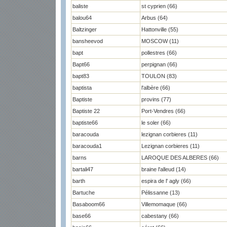
baliste
st cyprien (66)
balou64
Arbus (64)
Baltzinger
Hattonville (55)
bansheevod
MOSCOW (11)
bapt
pollestres (66)
Bapt66
perpignan (66)
bapt83
TOULON (83)
baptista
l'albère (66)
Baptiste
provins (77)
Baptiste 22
Port-Vendres (66)
baptiste66
le soler (66)
baracouda
lezignan corbieres (11)
baracouda1
Lezignan corbieres (11)
barns
LAROQUE DES ALBERES (66)
bartali47
braine l'alleud (14)
barth
espira de l' agly (66)
Bartuche
Pélissanne (13)
Basaboom66
Villemomaque (66)
base66
cabestany (66)