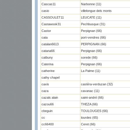
Cascas11
Narbonne (11)
casio
villelongue dels monts
CASSOULET11
LEUCATE (11)
Castawook31
Pechbusque (31)
Castor
Perpignan (66)
cata
port-vendres (66)
catalan6613
PERPIGNAN (66)
catana66
Perpignan (66)
catbuny
sorede (66)
Caterina
Perpignan (66)
catherine
La Palme (11)
cathy chapel
caxis
castéra-verduzan (32)
caza
cavanac (11)
cazals alain
saint-andré (66)
cazou66
THEZA (66)
cbeguin
TOULOUGES (66)
cc
lourdes (65)
cc66400
Ceret (66)