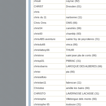
chouli
cayrac (82)
CHRI5T
Dresden (01)
chris
chris du 11
narbonne (11)
Chris Oms
OMS (66)
chris54
canohès (66)
chris60
chambly (60)
chrisABS aventure
sainte foy de peyrolieres (31)
chrisdu66
vinca (66)
chrisfatboy66
THUIR
chriskno
saint jean pla de corts (66)
chrispi31
PIBRAC (31)
chrissbarns
LAROQUE DES ALBERES (66)
christ
pia (66)
christelfoto
christian11
fabrezan (11)
Christine
amélie les bains (66)
CHRISTO
LAVERNOSE LACASSE (31)
christophe
Villelongue dels monts (66)
christophe 65
toulouse (31)