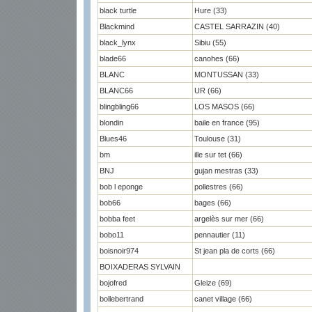
black turtle
Hure (33)
Blackmind
CASTEL SARRAZIN (40)
black_lynx
Sibiu (55)
blade66
canohes (66)
BLANC
MONTUSSAN (33)
BLANC66
UR (66)
blingbling66
LOS MASOS (66)
blondin
baile en france (95)
Blues46
Toulouse (31)
bm
ille sur tet (66)
BNJ
gujan mestras (33)
bob l eponge
pollestres (66)
bob66
bages (66)
bobba feet
argelès sur mer (66)
bobo11
pennautier (11)
boisnoir974
St jean pla de corts (66)
BOIXADERAS SYLVAIN
bojofred
Gleize (69)
bollebertrand
canet village (66)