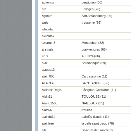
adventur
perpignan (66)
afa
Ettlingen (76)
Aginato
Sint Amandsberg (90)
aigle
tresserre (66)
aitabida
akromax
aktarus.3
Montauban (82)
al singla
port-vendres (66)
al13
ALENYA (66)
al3x
Bousbecque (59)
alagag13
alain 000
Carcassonne (11)
ALAIN A
SAINT ANDRE (66)
Alain dit Régis
Lézignan-Corbières (11)
Alain31
TOULOUSE (31)
Alain31560
NAILLOUX (31)
alain66
trouillas
alaindu11
sallelès d'aude (11)
alainfree
la celle saint cloud (78)
alb
Saint Pé de Bigorre (65)