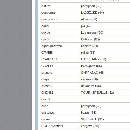
cotxet
perpignan (66)
coucounet
LASSEUBE (64)
couetcouet
Alenya (66)
couni
pia (66)
coyde
Los masos (66)
cpe66
Collioure (66)
cqdquonarrive!
beziers (34)
CRABE
millas (66)
CRAMBES
CABESTANY (66)
CRAPO
Perpignan (66)
crapoto
SARRAZAC (46)
creps
vannes (56)
crest66
ille sur tet (66)
CriCri31
TOURNEFEUILLE (31)
cris09
crist6
perpignan (66)
cristobat
bazas (33)
croaa
VALLEGUE (31)
CROC'Sentiers
vergeze (30)