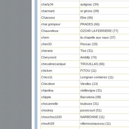
charly34
autignac (34)
charmant
st girons (09)
Chasseur
Elne (66)
chat grimpeur
PRADES (66)
Chauvelinus
OZOIR LA FERRIERE (77)
chem
la chapelle aux naux (37)
chen33
Pessac (33)
cherane
Tlse (31)
Cherynord
Ambilly (74)
chevalmecanique
TROUILLAS (66)
chicken
FITOU (11)
Chico11
Lezignan corbieres (11)
Chicoliver
Vitrolles (13)
chipolina
vieillevigne (31)
chippie
Barcelona (08)
chocannelle
toulouse (31)
chookey
jussecourt (51)
chouchou1193
NARBONNE (11)
choufri29
villemoustaussou (11)