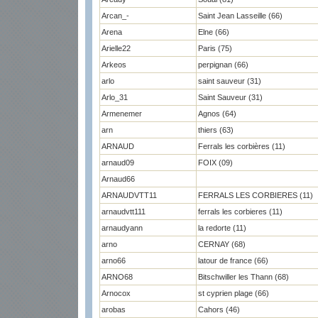
Arcan_-
Saint Jean Lasseille (66)
Arena
Elne (66)
Arielle22
Paris (75)
Arkeos
perpignan (66)
arlo
saint sauveur (31)
Arlo_31
Saint Sauveur (31)
Armenemer
Agnos (64)
arn
thiers (63)
ARNAUD
Ferrals les corbières (11)
arnaud09
FOIX (09)
Arnaud66
ARNAUDVTT11
FERRALS LES CORBIERES (11)
arnaudvtt111
ferrals les corbieres (11)
arnaudyann
la redorte (11)
arno
CERNAY (68)
arno66
latour de france (66)
ARNO68
Bitschwiller les Thann (68)
Arnocox
st cyprien plage (66)
arobas
Cahors (46)