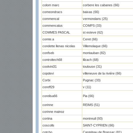
colom marc
corbere les cabanes (66)
comeondracs
baixas (66)
commencal
vermondans (25)
commencalus
COMPS (33)
COMMES PASCAL
st esteve (62)
comte.a
Ceret (66)
condette llenas nicolas
Villemolaque (66)
confseb
montauban (82)
controltech68
illzach (68)
coolvini31
toulouse (31)
copdevi
villeneuve de la riviére (66)
Corbi
Pugnac (33)
coreff29
v (11)
corelisa66
Pia (66)
corinne
REIMS (51)
corinne mainoz
cortina
montreuil (93)
coscolls
SAINT-CYPRIEN (66)
cotcho
Castelnau de Brassac (81)