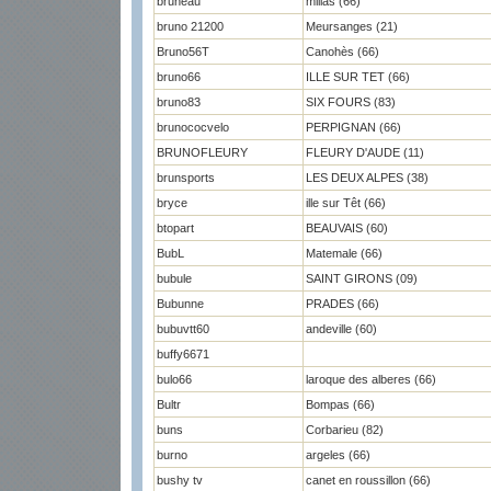
bruneau
millas (66)
bruno 21200
Meursanges (21)
Bruno56T
Canohès (66)
bruno66
ILLE SUR TET (66)
bruno83
SIX FOURS (83)
brunococvelo
PERPIGNAN (66)
BRUNOFLEURY
FLEURY D'AUDE (11)
brunsports
LES DEUX ALPES (38)
bryce
ille sur Têt (66)
btopart
BEAUVAIS (60)
BubL
Matemale (66)
bubule
SAINT GIRONS (09)
Bubunne
PRADES (66)
bubuvtt60
andeville (60)
buffy6671
bulo66
laroque des alberes (66)
Bultr
Bompas (66)
buns
Corbarieu (82)
burno
argeles (66)
bushy tv
canet en roussillon (66)