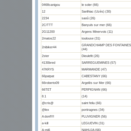
0468canigou
le soler (66)
12
Sanlhiac (Uzès) (30)
2234
saoû (26)
2C/TTT
Banyuls sur mer (66)
2G11200
Argens Minervois (11)
2matos22
toulouse (31)
GRANDCHAMP DES FONTAINES
2nibiker44
(44)
2ster
Dieulefit (26)
4130bred
SARREGUEMINES (57)
47KRYS
MARMANDE (47)
66patpat
CABESTANY (66)
66roberto09
Argelès sur Mer (66)
66TET
PERPIGNAN (66)
8.1
(14)
@cris@
saint feliu (66)
@lex
portiragnes (34)
A donf!!!!
PLUVIGNER (56)
a-kill
LEGUEVIN (31)
A-mi6
NAHUJA (66)