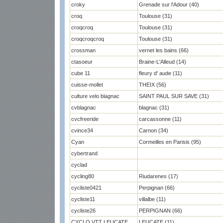
croky
Grenade sur l'Adour (40)
croq
Toulouse (31)
croqcroq
Toulouse (31)
croqcroqcroq
Toulouse (31)
crossman
vernet les bains (66)
ctasoeur
Braine-L'Alleud (14)
cube 11
fleury d' aude (11)
cuisse-mollet
THEIX (56)
culture velo blagnac
SAINT PAUL SUR SAVE (31)
cvblagnac
blagnac (31)
cvcfreeride
carcassonne (11)
cvince34
Carnon (34)
Cyan
Cormeilles en Parisis (95)
cybertrand
cyclad
cycling80
Riudarenes (17)
cycliste0421
Perpignan (66)
cycliste11
villalbe (11)
cycliste26
PERPIGNAN (66)
CYCLO VTT LEUCATE
LEUCATE (11)