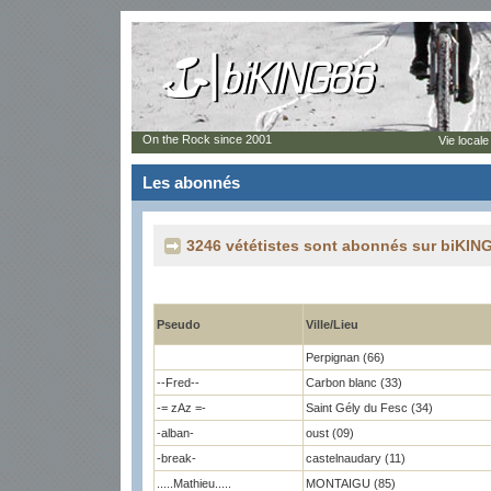
On the Rock since 2001
Vie locale
Les abonnés
3246 vététistes sont abonnés sur biKING
Pseudo
Ville/Lieu
Perpignan (66)
--Fred--
Carbon blanc (33)
-= zAz =-
Saint Gély du Fesc (34)
-alban-
oust (09)
-break-
castelnaudary (11)
.....Mathieu.....
MONTAIGU (85)