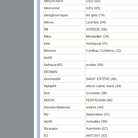
BIKERUNER
GEU (65)
bikerunner
GEU (65)
bikingbourriquet
les gets (74)
biksou
Liverdun (54)
Bill
SOREDE (66)
Bilou
Montpellier (34)
bine
montayral (47)
Binouse
Conilhac Corbieres (11)
bio66
biohazard01
prades (66)
BIOMAN
bionman66
SAINT ESTÈVE (66)
bipbip64
oloron sainte marie (64)
bird
Grenoble (38)
BISON
PERPIGNAN (66)
bixentevttlabenne
ondres (40)
Biz'
Stattmatten (67)
biz66
rivesaltes (66)
Bizangoo
Auenheim (67)
BJ
ANTONY (92)