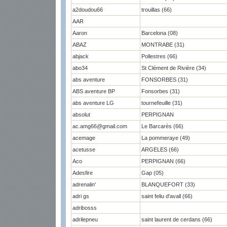
a2doudou66
trouillas (66)
AAR
Aaron
Barcelona (08)
ABAZ
MONTRABE (31)
abjack
Pollestres (66)
abo34
St Clément de Rivière (34)
abs aventure
FONSORBES (31)
ABS aventure BP
Fonsorbes (31)
abs aventure LG
tournefeuille (31)
absolut
PERPIGNAN
ac.amg66@gmail.com
Le Barcarès (66)
acemage
La pommeraye (49)
acetusse
ARGELES (66)
Aco
PERPIGNAN (66)
Adesfire
Gap (05)
adrenalin'
BLANQUEFORT (33)
adri gs
saint feliu d'avall (66)
adribosss
adrilepneu
saint laurent de cerdans (66)