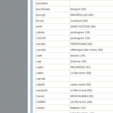
bustadmx
buzzléclate
benquet (40)
bymygf
MAUREILLAS (66)
Byvan
Jurançon (64)
bz66
SAINT ESTEVE (66)
cabrita
portiragnes (34)
CACAO
portiragnes (34)
cacolac
PERPIGNAN (66)
cacoula
villelongue dels monts (66)
cade
beziers (34)
cagi
Quissac (30)
cagire
PALAISEAU (91)
caillou
Le Barcares (66)
cairndb
calie66
sainte marie (66)
camacho
st feliu d aval (66)
Camel
MONTAUBAN (82)
CAMPA
LE BOULOU (66)
campo
blagnac (31)