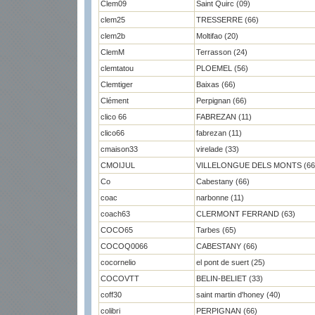
Clem09
Saint Quirc (09)
clem25
TRESSERRE (66)
clem2b
Moltifao (20)
ClemM
Terrasson (24)
clemtatou
PLOEMEL (56)
Clemtiger
Baixas (66)
Clément
Perpignan (66)
clico 66
FABREZAN (11)
clico66
fabrezan (11)
cmaison33
virelade (33)
CMOIJUL
VILLELONGUE DELS MONTS (66
Co
Cabestany (66)
coac
narbonne (11)
coach63
CLERMONT FERRAND (63)
COCO65
Tarbes (65)
COCOQ0066
CABESTANY (66)
cocornelio
el pont de suert (25)
COCOVTT
BELIN-BELIET (33)
coff30
saint martin d'honey (40)
colibri
PERPIGNAN (66)