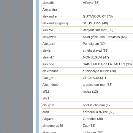
alexa66
Alénya (66)
Alexandra
alexandre
GUYANCOURT (78)
alexandrevignacq
SOUSTONS (40)
Alexavi
Banyuls sur mer (66)
alexavi66
Saint génis des Fontaines (66)
Alexgard
Pompignan (30)
alexis
st feliu d'avall (66)
alexn47
MONSEGUR (47)
Alexride
SAINT MEDARD EN JALLES (33)
alexrondos
st hippolyte du fort (30)
Alex_m
CUGNAUX (31)
Alex_ténué
argeles sur mer (66)
alf12
rodez (12)
alf21
alhug12
onet le chateau (12)
allan
corneilla la riviere (66)
Alligator
Grenoble (38)
almageorge80
Zug (63)
aloaroma
toulouges (66)