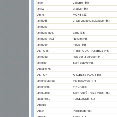
anky
sahorre (66)
anna
prades (66)
Anne
MONS (31)
antho66
st laurent de la salanque (66)
anthony
anthony petit
barie (33)
anthony_ACI
Nefiach (66)
anthoom
millas (66)
ANTO46
TRESPOUX-RASSIELS (46)
antocoq
l'isle sur la sorgue (84)
antoine
Saint esteve (66)
Antoine 76
ANTON
ARGELES PLAGE (66)
antonio abreu
Vila das Aves (47)
antonio66
VINCA (66)
antouaine
Saint André Treize Voies (85)
apache31
TOULOUSE (31)
Apoulit
Apulit
Perpignan (66)
Arcady
Soual (81)