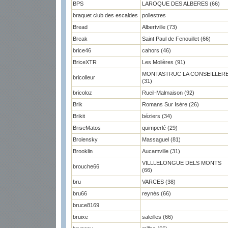
BPS
LAROQUE DES ALBERES (66)
braquet club des escaldes
pollestres
Bread
Albertville (73)
Break
Saint Paul de Fenouillet (66)
brice46
cahors (46)
BriceXTR
Les Molières (91)
MONTASTRUC LA CONSEILLER
bricolleur
(31)
bricoloz
Rueil-Malmaison (92)
Brik
Romans Sur Isère (26)
Brikit
béziers (34)
BriseMatos
quimperlé (29)
Brolensky
Massaguel (81)
Brooklin
Aucamville (31)
VILLLELONGUE DELS MONTS
brouche66
(66)
bru
VARCES (38)
bru66
reynès (66)
bruce8169
bruixe
saleilles (66)