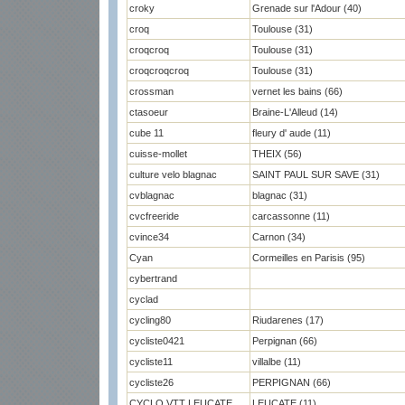
croky
Grenade sur l'Adour (40)
croq
Toulouse (31)
croqcroq
Toulouse (31)
croqcroqcroq
Toulouse (31)
crossman
vernet les bains (66)
ctasoeur
Braine-L'Alleud (14)
cube 11
fleury d' aude (11)
cuisse-mollet
THEIX (56)
culture velo blagnac
SAINT PAUL SUR SAVE (31)
cvblagnac
blagnac (31)
cvcfreeride
carcassonne (11)
cvince34
Carnon (34)
Cyan
Cormeilles en Parisis (95)
cybertrand
cyclad
cycling80
Riudarenes (17)
cycliste0421
Perpignan (66)
cycliste11
villalbe (11)
cycliste26
PERPIGNAN (66)
CYCLO VTT LEUCATE
LEUCATE (11)