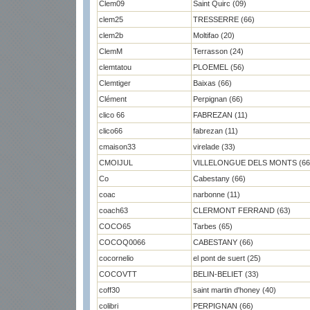
Clem09
Saint Quirc (09)
clem25
TRESSERRE (66)
clem2b
Moltifao (20)
ClemM
Terrasson (24)
clemtatou
PLOEMEL (56)
Clemtiger
Baixas (66)
Clément
Perpignan (66)
clico 66
FABREZAN (11)
clico66
fabrezan (11)
cmaison33
virelade (33)
CMOIJUL
VILLELONGUE DELS MONTS (66
Co
Cabestany (66)
coac
narbonne (11)
coach63
CLERMONT FERRAND (63)
COCO65
Tarbes (65)
COCOQ0066
CABESTANY (66)
cocornelio
el pont de suert (25)
COCOVTT
BELIN-BELIET (33)
coff30
saint martin d'honey (40)
colibri
PERPIGNAN (66)