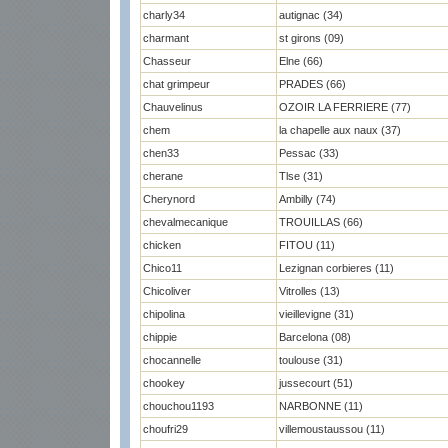
charly34
autignac (34)
charmant
st girons (09)
Chasseur
Elne (66)
chat grimpeur
PRADES (66)
Chauvelinus
OZOIR LA FERRIERE (77)
chem
la chapelle aux naux (37)
chen33
Pessac (33)
cherane
Tlse (31)
Cherynord
Ambilly (74)
chevalmecanique
TROUILLAS (66)
chicken
FITOU (11)
Chico11
Lezignan corbieres (11)
Chicoliver
Vitrolles (13)
chipolina
vieillevigne (31)
chippie
Barcelona (08)
chocannelle
toulouse (31)
chookey
jussecourt (51)
chouchou1193
NARBONNE (11)
choufri29
villemoustaussou (11)