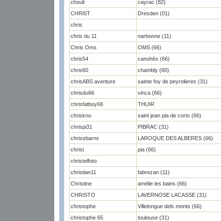
chouli
cayrac (82)
CHRI5T
Dresden (01)
chris
chris du 11
narbonne (11)
Chris Oms
OMS (66)
chris54
canohès (66)
chris60
chambly (60)
chrisABS aventure
sainte foy de peyrolieres (31)
chrisdu66
vinca (66)
chrisfatboy66
THUIR
chriskno
saint jean pla de corts (66)
chrispi31
PIBRAC (31)
chrissbarns
LAROQUE DES ALBERES (66)
christ
pia (66)
christelfoto
christian11
fabrezan (11)
Christine
amélie les bains (66)
CHRISTO
LAVERNOSE LACASSE (31)
christophe
Villelongue dels monts (66)
christophe 65
toulouse (31)