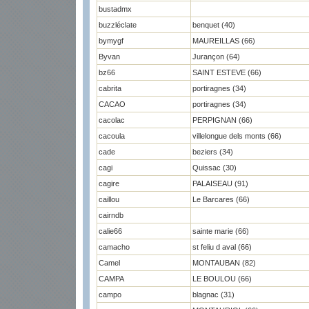
bustadmx
buzzléclate
benquet (40)
bymygf
MAUREILLAS (66)
Byvan
Jurançon (64)
bz66
SAINT ESTEVE (66)
cabrita
portiragnes (34)
CACAO
portiragnes (34)
cacolac
PERPIGNAN (66)
cacoula
villelongue dels monts (66)
cade
beziers (34)
cagi
Quissac (30)
cagire
PALAISEAU (91)
caillou
Le Barcares (66)
cairndb
calie66
sainte marie (66)
camacho
st feliu d aval (66)
Camel
MONTAUBAN (82)
CAMPA
LE BOULOU (66)
campo
blagnac (31)