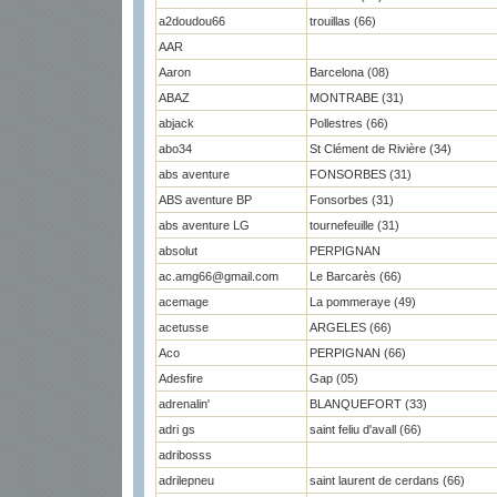
a2doudou66
trouillas (66)
AAR
Aaron
Barcelona (08)
ABAZ
MONTRABE (31)
abjack
Pollestres (66)
abo34
St Clément de Rivière (34)
abs aventure
FONSORBES (31)
ABS aventure BP
Fonsorbes (31)
abs aventure LG
tournefeuille (31)
absolut
PERPIGNAN
ac.amg66@gmail.com
Le Barcarès (66)
acemage
La pommeraye (49)
acetusse
ARGELES (66)
Aco
PERPIGNAN (66)
Adesfire
Gap (05)
adrenalin'
BLANQUEFORT (33)
adri gs
saint feliu d'avall (66)
adribosss
adrilepneu
saint laurent de cerdans (66)