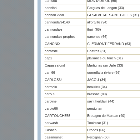
camsou
MONTAURIOL (66)
cannibal
Fargues de Langon (33)
cannon.vidal
LA SALVETAT SAINT-GILLES (31)
cannondal94140
alfortville (94)
cannondale
thuir (66)
cannondale prophet
canohes (66)
CANONIX
CLERMONT-FERRAND (63)
cantos81
Castres (81)
cap2
plaisance du touch (31)
Capassafond
Martignas sur Jalle (33)
carl 66
corneilla la riviere (66)
CARLOS34
JACOU (34)
carmelo
beaulieu (34)
caro09
brassac (09)
caroline
saint herblain (44)
carpio66
perpignan
CARTOUCHE65
Bretagne de Marsan (40)
carwash
Toulouse (31)
Casaca
Prades (66)
casanounet
Perpignan (66)