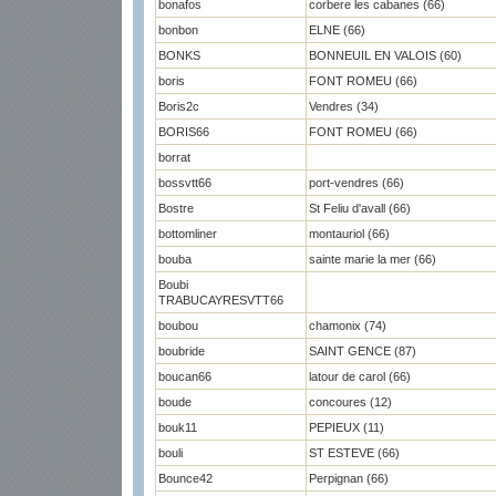
bonafos
corbere les cabanes (66)
bonbon
ELNE (66)
BONKS
BONNEUIL EN VALOIS (60)
boris
FONT ROMEU (66)
Boris2c
Vendres (34)
BORIS66
FONT ROMEU (66)
borrat
bossvtt66
port-vendres (66)
Bostre
St Feliu d'avall (66)
bottomliner
montauriol (66)
bouba
sainte marie la mer (66)
Boubi
TRABUCAYRESVTT66
boubou
chamonix (74)
boubride
SAINT GENCE (87)
boucan66
latour de carol (66)
boude
concoures (12)
bouk11
PEPIEUX (11)
bouli
ST ESTEVE (66)
Bounce42
Perpignan (66)