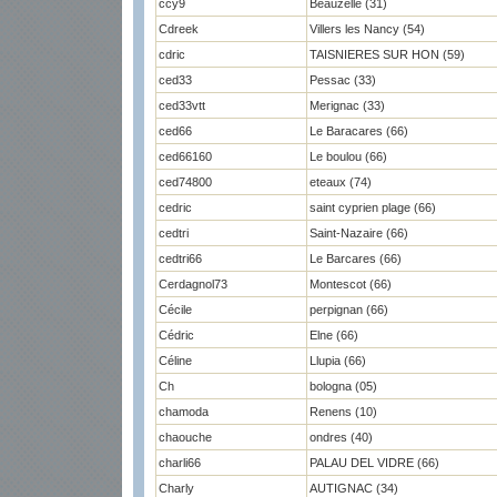
ccy9
Beauzelle (31)
Cdreek
Villers les Nancy (54)
cdric
TAISNIERES SUR HON (59)
ced33
Pessac (33)
ced33vtt
Merignac (33)
ced66
Le Baracares (66)
ced66160
Le boulou (66)
ced74800
eteaux (74)
cedric
saint cyprien plage (66)
cedtri
Saint-Nazaire (66)
cedtri66
Le Barcares (66)
Cerdagnol73
Montescot (66)
Cécile
perpignan (66)
Cédric
Elne (66)
Céline
Llupia (66)
Ch
bologna (05)
chamoda
Renens (10)
chaouche
ondres (40)
charli66
PALAU DEL VIDRE (66)
Charly
AUTIGNAC (34)