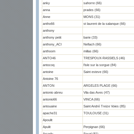
anky
sahorre (66)
anna
prades (66)
Anne
MONS (31)
antho66
st laurent de la salanque (66)
anthony
anthony petit
barie (33)
anthony_ACI
Nefiach (66)
anthoom
millas (66)
ANTO46
TRESPOUX-RASSIELS (46)
antocoq
l'isle sur la sorgue (84)
antoine
Saint esteve (66)
Antoine 76
ANTON
ARGELES PLAGE (66)
antonio abreu
Vila das Aves (47)
antonio66
VINCA (66)
antouaine
Saint André Treize Voies (85)
apache31
TOULOUSE (31)
Apoulit
Apulit
Perpignan (66)
Arcady
Soual (81)