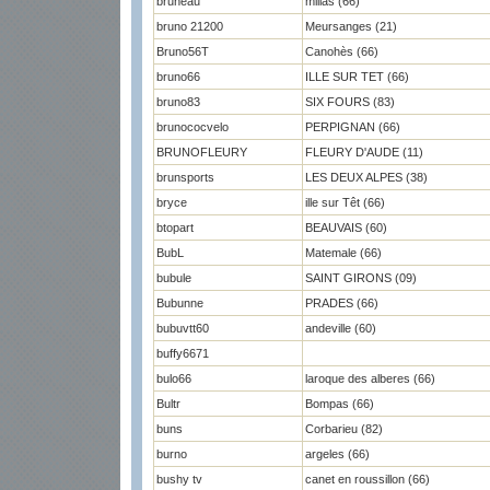
bruneau
millas (66)
bruno 21200
Meursanges (21)
Bruno56T
Canohès (66)
bruno66
ILLE SUR TET (66)
bruno83
SIX FOURS (83)
brunococvelo
PERPIGNAN (66)
BRUNOFLEURY
FLEURY D'AUDE (11)
brunsports
LES DEUX ALPES (38)
bryce
ille sur Têt (66)
btopart
BEAUVAIS (60)
BubL
Matemale (66)
bubule
SAINT GIRONS (09)
Bubunne
PRADES (66)
bubuvtt60
andeville (60)
buffy6671
bulo66
laroque des alberes (66)
Bultr
Bompas (66)
buns
Corbarieu (82)
burno
argeles (66)
bushy tv
canet en roussillon (66)