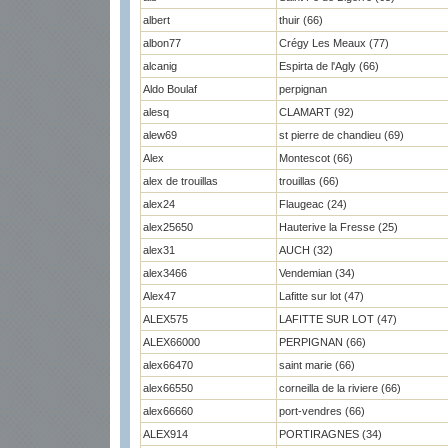
albert
thuir (66)
albon77
Crégy Les Meaux (77)
alcanig
Espirta de l'Agly (66)
Aldo Boulaf
perpignan
alesq
CLAMART (92)
alew69
st pierre de chandieu (69)
Alex
Montescot (66)
alex de trouillas
trouillas (66)
alex24
Flaugeac (24)
alex25650
Hauterive la Fresse (25)
alex31
AUCH (32)
alex3466
Vendemian (34)
Alex47
Lafitte sur lot (47)
ALEX575
LAFITTE SUR LOT (47)
ALEX66000
PERPIGNAN (66)
alex66470
saint marie (66)
alex66550
corneilla de la riviere (66)
alex66660
port-vendres (66)
ALEX914
PORTIRAGNES (34)