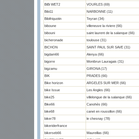
BiBi WET2
VOURLES (69)
Bibi11
NARBONNE (11)
Bibifriquotin
Teyran (34)
biboune
villeneuve la riviere (66)
bibouni
saint laurent de la salanque (66)
bicheronade
toulouse (31)
BICHON
SAINT PAUL SUR SAVE (31)
bigdam66
Alenya (66)
bigorre
Montbrun Lauragais (31)
bigzamu
GIRONA (17)
BIK
PRADES (66)
Bike horizon
ARGELES SUR MER (66)
bike Issue
Les Angles (66)
bike25
villelongue de la salanque (66)
Bike66
Canohès (66)
bike68
canet en roussillon (66)
biker78
le chesnay (78)
bikeriderfrance
bikerseb66
Maureillas (66)