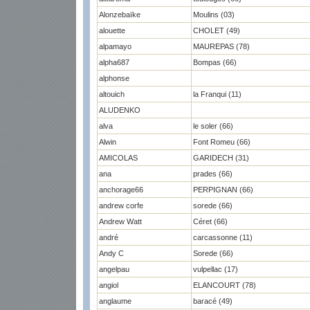
Alonzebaïke
Moulins (03)
alouette
CHOLET (49)
alpamayo
MAUREPAS (78)
alpha687
Bompas (66)
alphonse
altouich
la Franqui (11)
ALUDENKO
alva
le soler (66)
Alwin
Font Romeu (66)
AMICOLAS
GARIDECH (31)
ana
prades (66)
anchorage66
PERPIGNAN (66)
andrew corfe
sorede (66)
Andrew Watt
Céret (66)
andré
carcassonne (11)
Andy C
Sorede (66)
angelpau
vulpellac (17)
angiol
ELANCOURT (78)
anglaume
baracé (49)