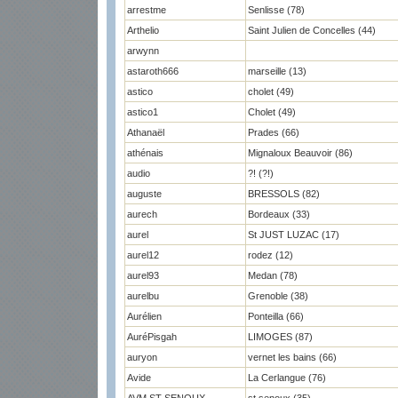
arrestme
Senlisse (78)
Arthelio
Saint Julien de Concelles (44)
arwynn
astaroth666
marseille (13)
astico
cholet (49)
astico1
Cholet (49)
Athanaël
Prades (66)
athénais
Mignaloux Beauvoir (86)
audio
?! (?!)
auguste
BRESSOLS (82)
aurech
Bordeaux (33)
aurel
St JUST LUZAC (17)
aurel12
rodez (12)
aurel93
Medan (78)
aurelbu
Grenoble (38)
Aurélien
Ponteilla (66)
AuréPisgah
LIMOGES (87)
auryon
vernet les bains (66)
Avide
La Cerlangue (76)