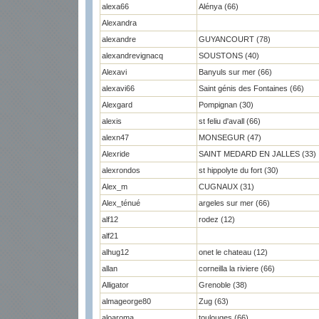
alexa66
Alénya (66)
Alexandra
alexandre
GUYANCOURT (78)
alexandrevignacq
SOUSTONS (40)
Alexavi
Banyuls sur mer (66)
alexavi66
Saint génis des Fontaines (66)
Alexgard
Pompignan (30)
alexis
st feliu d'avall (66)
alexn47
MONSEGUR (47)
Alexride
SAINT MEDARD EN JALLES (33)
alexrondos
st hippolyte du fort (30)
Alex_m
CUGNAUX (31)
Alex_ténué
argeles sur mer (66)
alf12
rodez (12)
alf21
alhug12
onet le chateau (12)
allan
corneilla la riviere (66)
Alligator
Grenoble (38)
almageorge80
Zug (63)
aloaroma
toulouges (66)