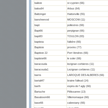
baliste
st cyprien (66)
balou64
Arbus (64)
Baltzinger
Hattonville (55)
bansheevod
MOSCOW (11)
bapt
pollestres (66)
Bapt66
perpignan (66)
bapt83
TOULON (83)
baptista
l'albère (66)
Baptiste
provins (77)
Baptiste 22
Port-Vendres (66)
baptiste66
le soler (66)
baracouda
lezignan corbieres (11)
baracouda1
Lezignan corbieres (11)
barns
LAROQUE DES ALBERES (66)
bartali47
braine l'alleud (14)
barth
espira de l' agly (66)
Bartuche
Pélissanne (13)
Basaboom66
Villemomaque (66)
base66
cabestany (66)