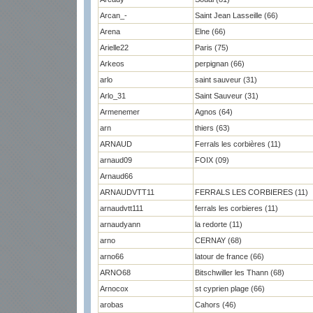
Arcan_-
Saint Jean Lasseille (66)
Arena
Elne (66)
Arielle22
Paris (75)
Arkeos
perpignan (66)
arlo
saint sauveur (31)
Arlo_31
Saint Sauveur (31)
Armenemer
Agnos (64)
arn
thiers (63)
ARNAUD
Ferrals les corbières (11)
arnaud09
FOIX (09)
Arnaud66
ARNAUDVTT11
FERRALS LES CORBIERES (11)
arnaudvtt111
ferrals les corbieres (11)
arnaudyann
la redorte (11)
arno
CERNAY (68)
arno66
latour de france (66)
ARNO68
Bitschwiller les Thann (68)
Arnocox
st cyprien plage (66)
arobas
Cahors (46)