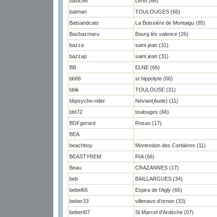
basic66
céret (66)
batman
TOULOUGES (66)
Batsandcats
La Boissière de Montaigu (85)
Bazbazmaru
Bourg lès valence (26)
bazza
saint jean (31)
bazzap
saint jean (31)
BB
ELNE (66)
bb66
st hippolyte (66)
bbik
TOULOUSE (31)
bbpsycho-rider
Névian(Aude) (11)
bbt72
toulouges (66)
BDFgerard
Rosas (17)
BEA
beachboy
Montredon des Corbières (11)
BEASTYREM
RIA (66)
Beau
CRAZANNES (17)
beb
BAILLARGUES (34)
bebel66
Espira de l'Agly (66)
beber33
villenave d'ornon (33)
bebert07
St Marcel d'Ardèche (07)