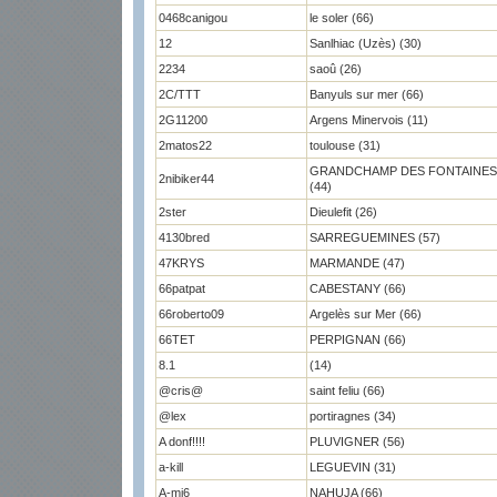
0468canigou
le soler (66)
12
Sanlhiac (Uzès) (30)
2234
saoû (26)
2C/TTT
Banyuls sur mer (66)
2G11200
Argens Minervois (11)
2matos22
toulouse (31)
GRANDCHAMP DES FONTAINES
2nibiker44
(44)
2ster
Dieulefit (26)
4130bred
SARREGUEMINES (57)
47KRYS
MARMANDE (47)
66patpat
CABESTANY (66)
66roberto09
Argelès sur Mer (66)
66TET
PERPIGNAN (66)
8.1
(14)
@cris@
saint feliu (66)
@lex
portiragnes (34)
A donf!!!!
PLUVIGNER (56)
a-kill
LEGUEVIN (31)
A-mi6
NAHUJA (66)