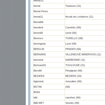
Benny31
benoit
Toulouse (31)
Benoit Perez
benoit11
ferrals les corbieres (11)
Benoit66
benoitvtt
Canohès (66)
beren66
ceret (66)
Berenco
TORELLO (08)
berengerju
Lyon (69)
BERGUE
PRADES (66)
BERNARD
VILLENEUVE MINERVOIS (11)
bertrand
NARBONNE (11)
Bertrand31
TOULOUSE (31)
Beru66
Perpignan (66)
BEZIERS
BEZIERS (34)
bgiovinal
rivesaltes (66)
BGT66
(66)
BH64
bibi
canohes (66)
BiBi WET
Vourles (69)