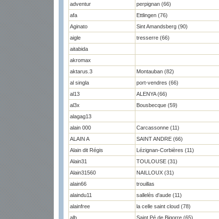
adventur
perpignan (66)
afa
Ettlingen (76)
Aginato
Sint Amandsberg (90)
aigle
tresserre (66)
aitabida
akromax
aktarus.3
Montauban (82)
al singla
port-vendres (66)
al13
ALENYA (66)
al3x
Bousbecque (59)
alagag13
alain 000
Carcassonne (11)
ALAIN A
SAINT ANDRE (66)
Alain dit Régis
Lézignan-Corbières (11)
Alain31
TOULOUSE (31)
Alain31560
NAILLOUX (31)
alain66
trouillas
alaindu11
sallelès d'aude (11)
alainfree
la celle saint cloud (78)
alb
Saint Pé de Bigorre (65)