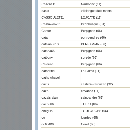
Cascas11
Narbonne (11)
casio
villelongue dels monts
CASSOULET11
LEUCATE (11)
Castawook31
Pechbusque (31)
Castor
Perpignan (66)
cata
port-vendres (66)
catalan6613
PERPIGNAN (66)
catana66
Perpignan (66)
catbuny
sorede (66)
Caterina
Perpignan (66)
catherine
La Palme (11)
cathy chapel
caxis
castéra-verduzan (32)
caza
cavanac (11)
cazals alain
saint-andré (66)
cazou66
THEZA (66)
cbeguin
TOULOUGES (66)
cc
lourdes (65)
cc66400
Ceret (66)