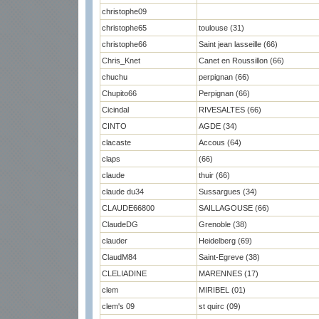
christophe09
christophe65
toulouse (31)
christophe66
Saint jean lasseille (66)
Chris_Knet
Canet en Roussillon (66)
chuchu
perpignan (66)
Chupito66
Perpignan (66)
Cicindal
RIVESALTES (66)
CINTO
AGDE (34)
clacaste
Accous (64)
claps
(66)
claude
thuir (66)
claude du34
Sussargues (34)
CLAUDE66800
SAILLAGOUSE (66)
ClaudeDG
Grenoble (38)
clauder
Heidelberg (69)
ClaudM84
Saint-Egreve (38)
CLELIADINE
MARENNES (17)
clem
MIRIBEL (01)
clem's 09
st quirc (09)