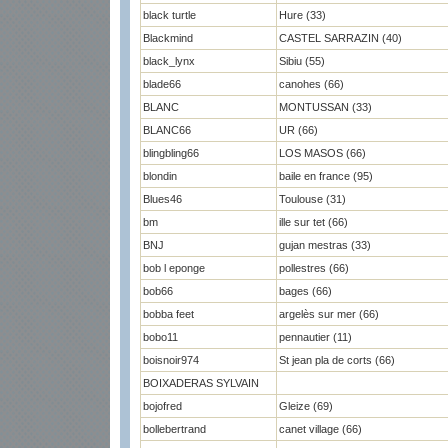
black turtle
Hure (33)
Blackmind
CASTEL SARRAZIN (40)
black_lynx
Sibiu (55)
blade66
canohes (66)
BLANC
MONTUSSAN (33)
BLANC66
UR (66)
blingbling66
LOS MASOS (66)
blondin
baile en france (95)
Blues46
Toulouse (31)
bm
ille sur tet (66)
BNJ
gujan mestras (33)
bob l eponge
pollestres (66)
bob66
bages (66)
bobba feet
argelès sur mer (66)
bobo11
pennautier (11)
boisnoir974
St jean pla de corts (66)
BOIXADERAS SYLVAIN
bojofred
Gleize (69)
bollebertrand
canet village (66)