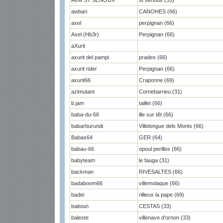
AVM ST SENOUX
st senoux (35)
awbari
CANOHES (66)
axel
perpignan (66)
Axel (Hb3r)
Perpignan (66)
aXurit
axurit del pampi
prades (66)
axurit rider
Perpignan (66)
axurit66
Craponne (69)
azimutant
Cornebarrieu (31)
b.jam
taillet (66)
baba-du-66
ille sur têt (66)
babarburundi
Villelongue dels Monts (66)
Babas64
GER (64)
babau-66
opoul perillos (66)
babyteam
le fauga (31)
backman
RIVESALTES (66)
badaboom66
villemolaque (66)
badei
rillieux la pape (69)
baitoun
CESTAS (33)
baleste
villenave d'ornon (33)