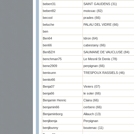
bebert31
SAINT GAUDENS (31)
bebert82
moissac (82)
becool
prades (66)
beluche
PALAU DEL VIDRE (66)
ben
Ben64
Idron (64)
ben66
cabestany (66)
BenBZH
SAUMANE DE VAUCLUSE (84)
benchman75
Le Mesnil St Denis (78)
bene2909
perpignan (66)
benisunn
TRESPOUX RASSIELS (46)
benito66
Benja07
Viviers (07)
benja66
le soler (66)
Benjamin Henric
Claira (66)
benjamin66
cerbere (66)
Benjaminborg
Allauch (13)
benjibenja
Perpignan
benjibunny
boutenac (11)