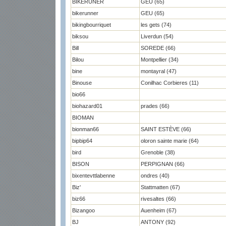
BIKERUNER
GEU (65)
bikerunner
GEU (65)
bikingbourriquet
les gets (74)
biksou
Liverdun (54)
Bill
SOREDE (66)
Bilou
Montpellier (34)
bine
montayral (47)
Binouse
Conilhac Corbieres (11)
bio66
biohazard01
prades (66)
BIOMAN
bionman66
SAINT ESTÈVE (66)
bipbip64
oloron sainte marie (64)
bird
Grenoble (38)
BISON
PERPIGNAN (66)
bixentevttlabenne
ondres (40)
Biz'
Stattmatten (67)
biz66
rivesaltes (66)
Bizangoo
Auenheim (67)
BJ
ANTONY (92)