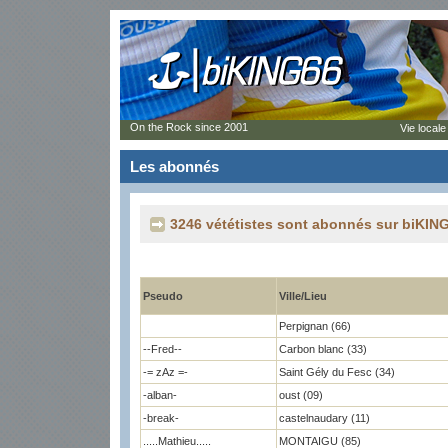
On the Rock since 2001
Vie locale
Les abonnés
3246 vététistes sont abonnés sur biKING
Pseudo
Ville/Lieu
Perpignan (66)
--Fred--
Carbon blanc (33)
-= zAz =-
Saint Gély du Fesc (34)
-alban-
oust (09)
-break-
castelnaudary (11)
.....Mathieu.....
MONTAIGU (85)