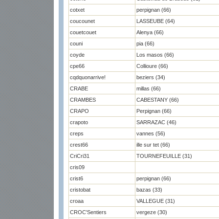
cotxet
perpignan (66)
coucounet
LASSEUBE (64)
couetcouet
Alenya (66)
couni
pia (66)
coyde
Los masos (66)
cpe66
Collioure (66)
cqdquonarrive!
beziers (34)
CRABE
millas (66)
CRAMBES
CABESTANY (66)
CRAPO
Perpignan (66)
crapoto
SARRAZAC (46)
creps
vannes (56)
crest66
ille sur tet (66)
CriCri31
TOURNEFEUILLE (31)
cris09
crist6
perpignan (66)
cristobat
bazas (33)
croaa
VALLEGUE (31)
CROC'Sentiers
vergeze (30)