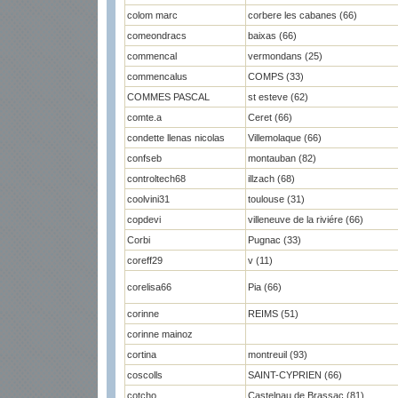
colom marc
corbere les cabanes (66)
comeondracs
baixas (66)
commencal
vermondans (25)
commencalus
COMPS (33)
COMMES PASCAL
st esteve (62)
comte.a
Ceret (66)
condette llenas nicolas
Villemolaque (66)
confseb
montauban (82)
controltech68
illzach (68)
coolvini31
toulouse (31)
copdevi
villeneuve de la riviére (66)
Corbi
Pugnac (33)
coreff29
v (11)
corelisa66
Pia (66)
corinne
REIMS (51)
corinne mainoz
cortina
montreuil (93)
coscolls
SAINT-CYPRIEN (66)
cotcho
Castelnau de Brassac (81)