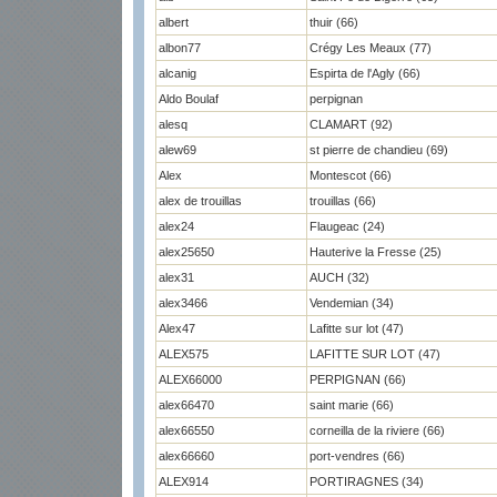
albert
thuir (66)
albon77
Crégy Les Meaux (77)
alcanig
Espirta de l'Agly (66)
Aldo Boulaf
perpignan
alesq
CLAMART (92)
alew69
st pierre de chandieu (69)
Alex
Montescot (66)
alex de trouillas
trouillas (66)
alex24
Flaugeac (24)
alex25650
Hauterive la Fresse (25)
alex31
AUCH (32)
alex3466
Vendemian (34)
Alex47
Lafitte sur lot (47)
ALEX575
LAFITTE SUR LOT (47)
ALEX66000
PERPIGNAN (66)
alex66470
saint marie (66)
alex66550
corneilla de la riviere (66)
alex66660
port-vendres (66)
ALEX914
PORTIRAGNES (34)