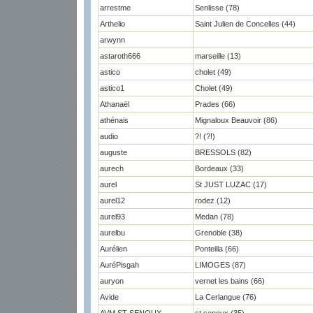
arrestme
Senlisse (78)
Arthelio
Saint Julien de Concelles (44)
arwynn
astaroth666
marseille (13)
astico
cholet (49)
astico1
Cholet (49)
Athanaël
Prades (66)
athénais
Mignaloux Beauvoir (86)
audio
?! (?!)
auguste
BRESSOLS (82)
aurech
Bordeaux (33)
aurel
St JUST LUZAC (17)
aurel12
rodez (12)
aurel93
Medan (78)
aurelbu
Grenoble (38)
Aurélien
Ponteilla (66)
AuréPisgah
LIMOGES (87)
auryon
vernet les bains (66)
Avide
La Cerlangue (76)