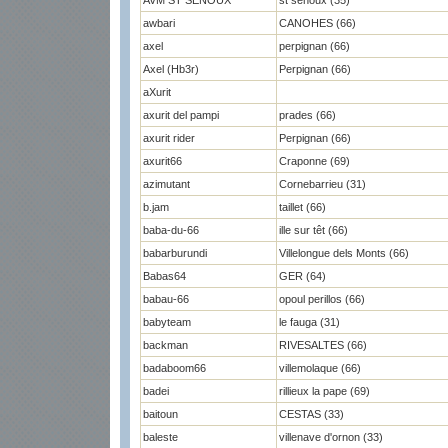
AVM ST SENOUX
st senoux (35)
awbari
CANOHES (66)
axel
perpignan (66)
Axel (Hb3r)
Perpignan (66)
aXurit
axurit del pampi
prades (66)
axurit rider
Perpignan (66)
axurit66
Craponne (69)
azimutant
Cornebarrieu (31)
b.jam
taillet (66)
baba-du-66
ille sur têt (66)
babarburundi
Villelongue dels Monts (66)
Babas64
GER (64)
babau-66
opoul perillos (66)
babyteam
le fauga (31)
backman
RIVESALTES (66)
badaboom66
villemolaque (66)
badei
rillieux la pape (69)
baitoun
CESTAS (33)
baleste
villenave d'ornon (33)