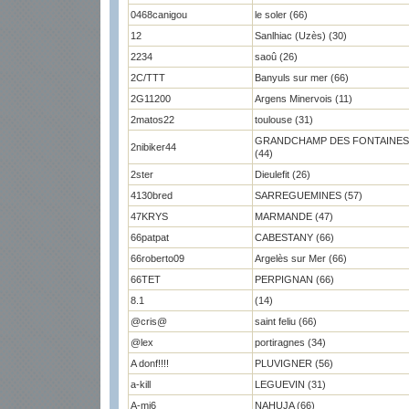
0468canigou
le soler (66)
12
Sanlhiac (Uzès) (30)
2234
saoû (26)
2C/TTT
Banyuls sur mer (66)
2G11200
Argens Minervois (11)
2matos22
toulouse (31)
GRANDCHAMP DES FONTAINES
2nibiker44
(44)
2ster
Dieulefit (26)
4130bred
SARREGUEMINES (57)
47KRYS
MARMANDE (47)
66patpat
CABESTANY (66)
66roberto09
Argelès sur Mer (66)
66TET
PERPIGNAN (66)
8.1
(14)
@cris@
saint feliu (66)
@lex
portiragnes (34)
A donf!!!!
PLUVIGNER (56)
a-kill
LEGUEVIN (31)
A-mi6
NAHUJA (66)