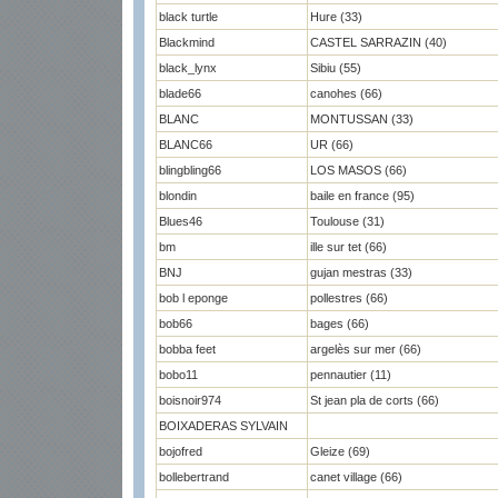
black turtle
Hure (33)
Blackmind
CASTEL SARRAZIN (40)
black_lynx
Sibiu (55)
blade66
canohes (66)
BLANC
MONTUSSAN (33)
BLANC66
UR (66)
blingbling66
LOS MASOS (66)
blondin
baile en france (95)
Blues46
Toulouse (31)
bm
ille sur tet (66)
BNJ
gujan mestras (33)
bob l eponge
pollestres (66)
bob66
bages (66)
bobba feet
argelès sur mer (66)
bobo11
pennautier (11)
boisnoir974
St jean pla de corts (66)
BOIXADERAS SYLVAIN
bojofred
Gleize (69)
bollebertrand
canet village (66)