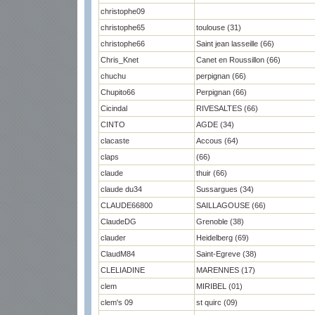
christophe09
christophe65
toulouse (31)
christophe66
Saint jean lasseille (66)
Chris_Knet
Canet en Roussillon (66)
chuchu
perpignan (66)
Chupito66
Perpignan (66)
Cicindal
RIVESALTES (66)
CINTO
AGDE (34)
clacaste
Accous (64)
claps
(66)
claude
thuir (66)
claude du34
Sussargues (34)
CLAUDE66800
SAILLAGOUSE (66)
ClaudeDG
Grenoble (38)
clauder
Heidelberg (69)
ClaudM84
Saint-Egreve (38)
CLELIADINE
MARENNES (17)
clem
MIRIBEL (01)
clem's 09
st quirc (09)