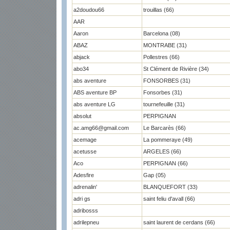
a2doudou66
trouillas (66)
AAR
Aaron
Barcelona (08)
ABAZ
MONTRABE (31)
abjack
Pollestres (66)
abo34
St Clément de Rivière (34)
abs aventure
FONSORBES (31)
ABS aventure BP
Fonsorbes (31)
abs aventure LG
tournefeuille (31)
absolut
PERPIGNAN
ac.amg66@gmail.com
Le Barcarès (66)
acemage
La pommeraye (49)
acetusse
ARGELES (66)
Aco
PERPIGNAN (66)
Adesfire
Gap (05)
adrenalin'
BLANQUEFORT (33)
adri gs
saint feliu d'avall (66)
adribosss
adrilepneu
saint laurent de cerdans (66)