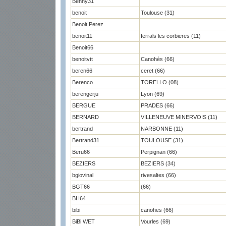
Benny31
benoit
Toulouse (31)
Benoit Perez
benoit11
ferrals les corbieres (11)
Benoit66
benoitvtt
Canohès (66)
beren66
ceret (66)
Berenco
TORELLO (08)
berengerju
Lyon (69)
BERGUE
PRADES (66)
BERNARD
VILLENEUVE MINERVOIS (11)
bertrand
NARBONNE (11)
Bertrand31
TOULOUSE (31)
Beru66
Perpignan (66)
BEZIERS
BEZIERS (34)
bgiovinal
rivesaltes (66)
BGT66
(66)
BH64
bibi
canohes (66)
BiBi WET
Vourles (69)