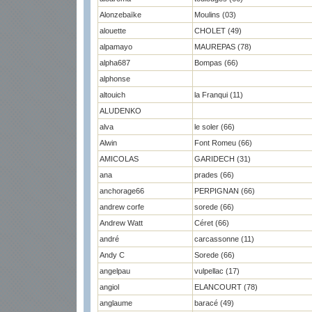
Alonzebaïke
Moulins (03)
alouette
CHOLET (49)
alpamayo
MAUREPAS (78)
alpha687
Bompas (66)
alphonse
altouich
la Franqui (11)
ALUDENKO
alva
le soler (66)
Alwin
Font Romeu (66)
AMICOLAS
GARIDECH (31)
ana
prades (66)
anchorage66
PERPIGNAN (66)
andrew corfe
sorede (66)
Andrew Watt
Céret (66)
andré
carcassonne (11)
Andy C
Sorede (66)
angelpau
vulpellac (17)
angiol
ELANCOURT (78)
anglaume
baracé (49)