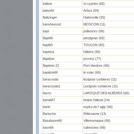
baliste
st cyprien (66)
balou64
Arbus (64)
Baltzinger
Hattonville (55)
bansheevod
MOSCOW (11)
bapt
pollestres (66)
Bapt66
perpignan (66)
bapt83
TOULON (83)
baptista
l'albère (66)
Baptiste
provins (77)
Baptiste 22
Port-Vendres (66)
baptiste66
le soler (66)
baracouda
lezignan corbieres (11)
baracouda1
Lezignan corbieres (11)
barns
LAROQUE DES ALBERES (66)
bartali47
braine l'alleud (14)
barth
espira de l' agly (66)
Bartuche
Pélissanne (13)
Basaboom66
Villemomaque (66)
base66
cabestany (66)