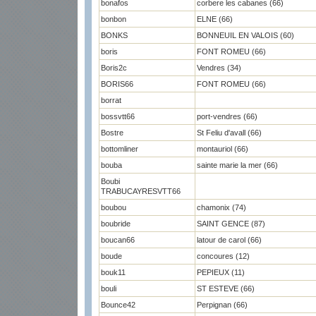
bonafos
corbere les cabanes (66)
bonbon
ELNE (66)
BONKS
BONNEUIL EN VALOIS (60)
boris
FONT ROMEU (66)
Boris2c
Vendres (34)
BORIS66
FONT ROMEU (66)
borrat
bossvtt66
port-vendres (66)
Bostre
St Feliu d'avall (66)
bottomliner
montauriol (66)
bouba
sainte marie la mer (66)
Boubi
TRABUCAYRESVTT66
boubou
chamonix (74)
boubride
SAINT GENCE (87)
boucan66
latour de carol (66)
boude
concoures (12)
bouk11
PEPIEUX (11)
bouli
ST ESTEVE (66)
Bounce42
Perpignan (66)