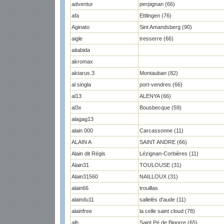
adventur
perpignan (66)
afa
Ettlingen (76)
Aginato
Sint Amandsberg (90)
aigle
tresserre (66)
aitabida
akromax
aktarus.3
Montauban (82)
al singla
port-vendres (66)
al13
ALENYA (66)
al3x
Bousbecque (59)
alagag13
alain 000
Carcassonne (11)
ALAIN A
SAINT ANDRE (66)
Alain dit Régis
Lézignan-Corbières (11)
Alain31
TOULOUSE (31)
Alain31560
NAILLOUX (31)
alain66
trouillas
alaindu11
sallelès d'aude (11)
alainfree
la celle saint cloud (78)
alb
Saint Pé de Bigorre (65)