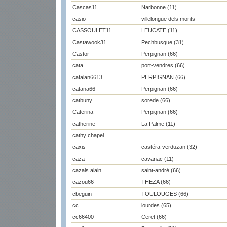
Cascas11
Narbonne (11)
casio
villelongue dels monts
CASSOULET11
LEUCATE (11)
Castawook31
Pechbusque (31)
Castor
Perpignan (66)
cata
port-vendres (66)
catalan6613
PERPIGNAN (66)
catana66
Perpignan (66)
catbuny
sorede (66)
Caterina
Perpignan (66)
catherine
La Palme (11)
cathy chapel
caxis
castéra-verduzan (32)
caza
cavanac (11)
cazals alain
saint-andré (66)
cazou66
THEZA (66)
cbeguin
TOULOUGES (66)
cc
lourdes (65)
cc66400
Ceret (66)