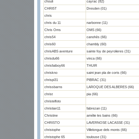
chouli
cayrac (82)
CHRI5T
Dresden (01)
chris
chris du 11
narbonne (11)
Chris Oms
OMS (66)
chris54
canohès (66)
chris60
chambly (60)
chrisABS aventure
sainte foy de peyrolieres (31)
chrisdu66
vinca (66)
chrisfatboy66
THUIR
chriskno
saint jean pla de corts (66)
chrispi31
PIBRAC (31)
chrissbarns
LAROQUE DES ALBERES (66)
christ
pia (66)
christelfoto
christian11
fabrezan (11)
Christine
amélie les bains (66)
CHRISTO
LAVERNOSE LACASSE (31)
christophe
Villelongue dels monts (66)
christophe 65
toulouse (31)