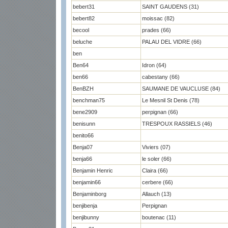
bebert31
SAINT GAUDENS (31)
bebert82
moissac (82)
becool
prades (66)
beluche
PALAU DEL VIDRE (66)
ben
Ben64
Idron (64)
ben66
cabestany (66)
BenBZH
SAUMANE DE VAUCLUSE (84)
benchman75
Le Mesnil St Denis (78)
bene2909
perpignan (66)
benisunn
TRESPOUX RASSIELS (46)
benito66
Benja07
Viviers (07)
benja66
le soler (66)
Benjamin Henric
Claira (66)
benjamin66
cerbere (66)
Benjaminborg
Allauch (13)
benjibenja
Perpignan
benjibunny
boutenac (11)