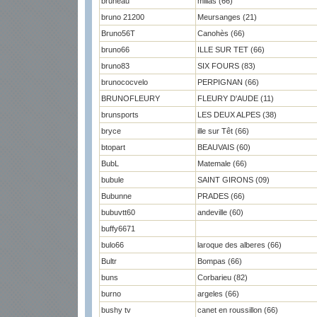
bruneau
millas (66)
bruno 21200
Meursanges (21)
Bruno56T
Canohès (66)
bruno66
ILLE SUR TET (66)
bruno83
SIX FOURS (83)
brunococvelo
PERPIGNAN (66)
BRUNOFLEURY
FLEURY D'AUDE (11)
brunsports
LES DEUX ALPES (38)
bryce
ille sur Têt (66)
btopart
BEAUVAIS (60)
BubL
Matemale (66)
bubule
SAINT GIRONS (09)
Bubunne
PRADES (66)
bubuvtt60
andeville (60)
buffy6671
bulo66
laroque des alberes (66)
Bultr
Bompas (66)
buns
Corbarieu (82)
burno
argeles (66)
bushy tv
canet en roussillon (66)