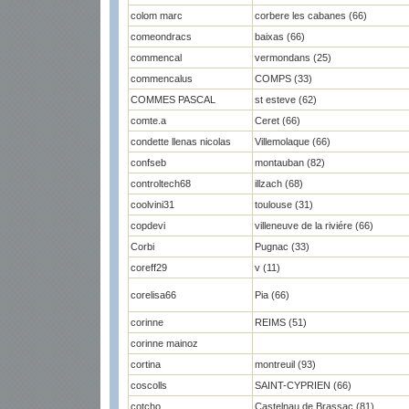
colom marc
corbere les cabanes (66)
comeondracs
baixas (66)
commencal
vermondans (25)
commencalus
COMPS (33)
COMMES PASCAL
st esteve (62)
comte.a
Ceret (66)
condette llenas nicolas
Villemolaque (66)
confseb
montauban (82)
controltech68
illzach (68)
coolvini31
toulouse (31)
copdevi
villeneuve de la riviére (66)
Corbi
Pugnac (33)
coreff29
v (11)
corelisa66
Pia (66)
corinne
REIMS (51)
corinne mainoz
cortina
montreuil (93)
coscolls
SAINT-CYPRIEN (66)
cotcho
Castelnau de Brassac (81)