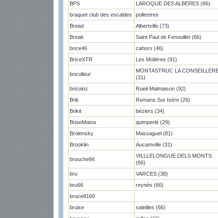
BPS
LAROQUE DES ALBERES (66)
braquet club des escaldes
pollestres
Bread
Albertville (73)
Break
Saint Paul de Fenouillet (66)
brice46
cahors (46)
BriceXTR
Les Molières (91)
MONTASTRUC LA CONSEILLER
bricolleur
(31)
bricoloz
Rueil-Malmaison (92)
Brik
Romans Sur Isère (26)
Brikit
béziers (34)
BriseMatos
quimperlé (29)
Brolensky
Massaguel (81)
Brooklin
Aucamville (31)
VILLLELONGUE DELS MONTS
brouche66
(66)
bru
VARCES (38)
bru66
reynès (66)
bruce8169
bruixe
saleilles (66)