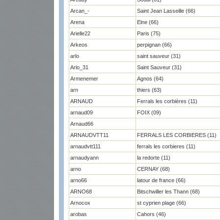
Arcan_-
Saint Jean Lasseille (66)
Arena
Elne (66)
Arielle22
Paris (75)
Arkeos
perpignan (66)
arlo
saint sauveur (31)
Arlo_31
Saint Sauveur (31)
Armenemer
Agnos (64)
arn
thiers (63)
ARNAUD
Ferrals les corbières (11)
arnaud09
FOIX (09)
Arnaud66
ARNAUDVTT11
FERRALS LES CORBIERES (11)
arnaudvtt111
ferrals les corbieres (11)
arnaudyann
la redorte (11)
arno
CERNAY (68)
arno66
latour de france (66)
ARNO68
Bitschwiller les Thann (68)
Arnocox
st cyprien plage (66)
arobas
Cahors (46)