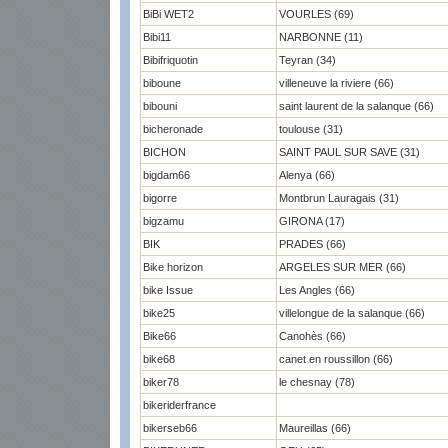
BiBi WET2
VOURLES (69)
Bibi11
NARBONNE (11)
Bibifriquotin
Teyran (34)
biboune
villeneuve la riviere (66)
bibouni
saint laurent de la salanque (66)
bicheronade
toulouse (31)
BICHON
SAINT PAUL SUR SAVE (31)
bigdam66
Alenya (66)
bigorre
Montbrun Lauragais (31)
bigzamu
GIRONA (17)
BIK
PRADES (66)
Bike horizon
ARGELES SUR MER (66)
bike Issue
Les Angles (66)
bike25
villelongue de la salanque (66)
Bike66
Canohès (66)
bike68
canet en roussillon (66)
biker78
le chesnay (78)
bikeriderfrance
bikerseb66
Maureillas (66)