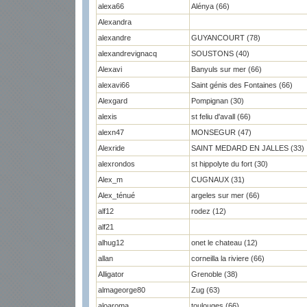
alexa66
Alénya (66)
Alexandra
alexandre
GUYANCOURT (78)
alexandrevignacq
SOUSTONS (40)
Alexavi
Banyuls sur mer (66)
alexavi66
Saint génis des Fontaines (66)
Alexgard
Pompignan (30)
alexis
st feliu d'avall (66)
alexn47
MONSEGUR (47)
Alexride
SAINT MEDARD EN JALLES (33)
alexrondos
st hippolyte du fort (30)
Alex_m
CUGNAUX (31)
Alex_ténué
argeles sur mer (66)
alf12
rodez (12)
alf21
alhug12
onet le chateau (12)
allan
corneilla la riviere (66)
Alligator
Grenoble (38)
almageorge80
Zug (63)
aloaroma
toulouges (66)