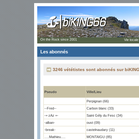
On the Rock since 2001
Vie locale
Les abonnés
3246 vététistes sont abonnés sur biKING
Pseudo
Ville/Lieu
Perpignan (66)
--Fred--
Carbon blanc (33)
-= zAz =-
Saint Gély du Fesc (34)
-alban-
oust (09)
-break-
castelnaudary (11)
.....Mathieu.....
MONTAIGU (85)