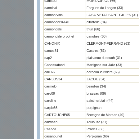
camsou
MONTAURIOL (66)
cannibal
Fargues de Langon (33)
cannon.vidal
LA SALVETAT SAINT-GILLES (31)
cannondal94140
alfortville (94)
cannondale
thuir (66)
cannondale prophet
canohes (66)
CANONIX
CLERMONT-FERRAND (63)
cantos81
Castres (81)
cap2
plaisance du touch (31)
Capassafond
Martignas sur Jalle (33)
carl 66
corneilla la riviere (66)
CARLOS34
JACOU (34)
carmelo
beaulieu (34)
caro09
brassac (09)
caroline
saint herblain (44)
carpio66
perpignan
CARTOUCHE65
Bretagne de Marsan (40)
carwash
Toulouse (31)
Casaca
Prades (66)
casanounet
Perpignan (66)