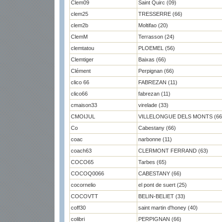
Clem09
Saint Quirc (09)
clem25
TRESSERRE (66)
clem2b
Moltifao (20)
ClemM
Terrasson (24)
clemtatou
PLOEMEL (56)
Clemtiger
Baixas (66)
Clément
Perpignan (66)
clico 66
FABREZAN (11)
clico66
fabrezan (11)
cmaison33
virelade (33)
CMOIJUL
VILLELONGUE DELS MONTS (66
Co
Cabestany (66)
coac
narbonne (11)
coach63
CLERMONT FERRAND (63)
COCO65
Tarbes (65)
COCOQ0066
CABESTANY (66)
cocornelio
el pont de suert (25)
COCOVTT
BELIN-BELIET (33)
coff30
saint martin d'honey (40)
colibri
PERPIGNAN (66)