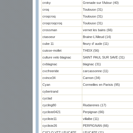
croky
Grenade sur l'Adour (40)
croq
Toulouse (31)
croqcroq
Toulouse (31)
croqcroqcroq
Toulouse (31)
crossman
vernet les bains (66)
ctasoeur
Braine-L'Alleud (14)
cube 11
fleury d' aude (11)
cuisse-mollet
THEIX (56)
culture velo blagnac
SAINT PAUL SUR SAVE (31)
cvblagnac
blagnac (31)
cvcfreeride
carcassonne (11)
cvince34
Carnon (34)
Cyan
Cormeilles en Parisis (95)
cybertrand
cyclad
cycling80
Riudarenes (17)
cycliste0421
Perpignan (66)
cycliste11
villalbe (11)
cycliste26
PERPIGNAN (66)
CYCLO VTT LEUCATE
LEUCATE (11)