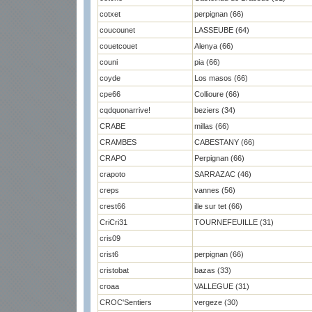
cotxet
perpignan (66)
coucounet
LASSEUBE (64)
couetcouet
Alenya (66)
couni
pia (66)
coyde
Los masos (66)
cpe66
Collioure (66)
cqdquonarrive!
beziers (34)
CRABE
millas (66)
CRAMBES
CABESTANY (66)
CRAPO
Perpignan (66)
crapoto
SARRAZAC (46)
creps
vannes (56)
crest66
ille sur tet (66)
CriCri31
TOURNEFEUILLE (31)
cris09
crist6
perpignan (66)
cristobat
bazas (33)
croaa
VALLEGUE (31)
CROC'Sentiers
vergeze (30)