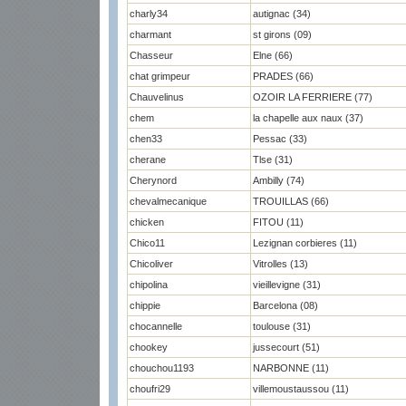
charly34
autignac (34)
charmant
st girons (09)
Chasseur
Elne (66)
chat grimpeur
PRADES (66)
Chauvelinus
OZOIR LA FERRIERE (77)
chem
la chapelle aux naux (37)
chen33
Pessac (33)
cherane
Tlse (31)
Cherynord
Ambilly (74)
chevalmecanique
TROUILLAS (66)
chicken
FITOU (11)
Chico11
Lezignan corbieres (11)
Chicoliver
Vitrolles (13)
chipolina
vieillevigne (31)
chippie
Barcelona (08)
chocannelle
toulouse (31)
chookey
jussecourt (51)
chouchou1193
NARBONNE (11)
choufri29
villemoustaussou (11)