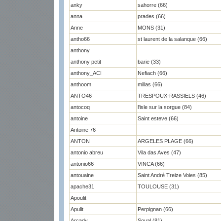
anky
sahorre (66)
anna
prades (66)
Anne
MONS (31)
antho66
st laurent de la salanque (66)
anthony
anthony petit
barie (33)
anthony_ACI
Nefiach (66)
anthoom
millas (66)
ANTO46
TRESPOUX-RASSIELS (46)
antocoq
l'isle sur la sorgue (84)
antoine
Saint esteve (66)
Antoine 76
ANTON
ARGELES PLAGE (66)
antonio abreu
Vila das Aves (47)
antonio66
VINCA (66)
antouaine
Saint André Treize Voies (85)
apache31
TOULOUSE (31)
Apoulit
Apulit
Perpignan (66)
Arcady
Soual (81)