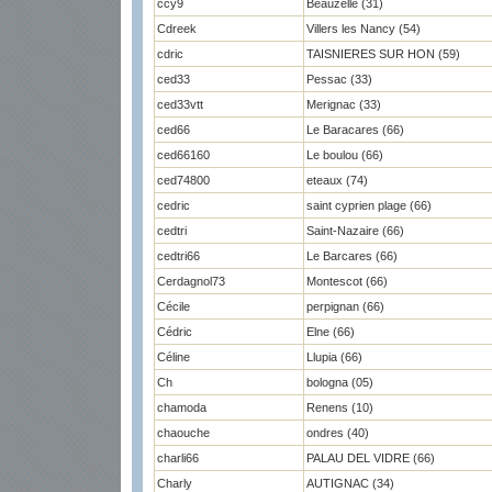
ccy9
Beauzelle (31)
Cdreek
Villers les Nancy (54)
cdric
TAISNIERES SUR HON (59)
ced33
Pessac (33)
ced33vtt
Merignac (33)
ced66
Le Baracares (66)
ced66160
Le boulou (66)
ced74800
eteaux (74)
cedric
saint cyprien plage (66)
cedtri
Saint-Nazaire (66)
cedtri66
Le Barcares (66)
Cerdagnol73
Montescot (66)
Cécile
perpignan (66)
Cédric
Elne (66)
Céline
Llupia (66)
Ch
bologna (05)
chamoda
Renens (10)
chaouche
ondres (40)
charli66
PALAU DEL VIDRE (66)
Charly
AUTIGNAC (34)