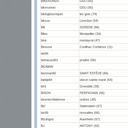
BIKERUNER
GEU (65)
bikerunner
GEU (65)
bikingbourriquet
les gets (74)
biksou
Liverdun (54)
Bill
SOREDE (66)
Bilou
Montpellier (34)
bine
montayral (47)
Binouse
Conilhac Corbieres (11)
bio66
biohazard01
prades (66)
BIOMAN
bionman66
SAINT ESTÈVE (66)
bipbip64
oloron sainte marie (64)
bird
Grenoble (38)
BISON
PERPIGNAN (66)
bixentevttlabenne
ondres (40)
Biz'
Stattmatten (67)
biz66
rivesaltes (66)
Bizangoo
Auenheim (67)
BJ
ANTONY (92)