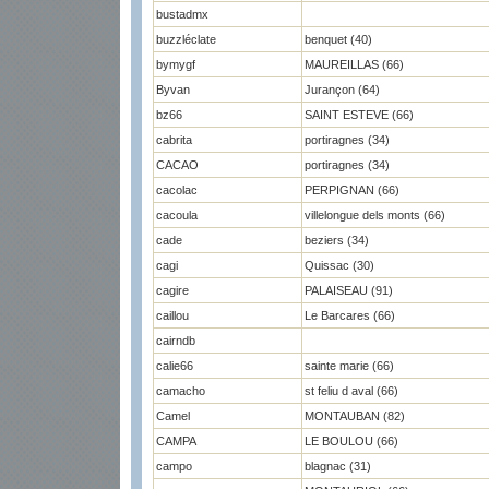
bustadmx
buzzléclate
benquet (40)
bymygf
MAUREILLAS (66)
Byvan
Jurançon (64)
bz66
SAINT ESTEVE (66)
cabrita
portiragnes (34)
CACAO
portiragnes (34)
cacolac
PERPIGNAN (66)
cacoula
villelongue dels monts (66)
cade
beziers (34)
cagi
Quissac (30)
cagire
PALAISEAU (91)
caillou
Le Barcares (66)
cairndb
calie66
sainte marie (66)
camacho
st feliu d aval (66)
Camel
MONTAUBAN (82)
CAMPA
LE BOULOU (66)
campo
blagnac (31)