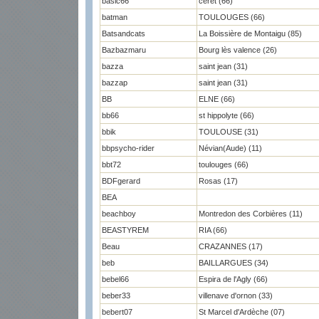
basic66
céret (66)
batman
TOULOUGES (66)
Batsandcats
La Boissière de Montaigu (85)
Bazbazmaru
Bourg lès valence (26)
bazza
saint jean (31)
bazzap
saint jean (31)
BB
ELNE (66)
bb66
st hippolyte (66)
bbik
TOULOUSE (31)
bbpsycho-rider
Névian(Aude) (11)
bbt72
toulouges (66)
BDFgerard
Rosas (17)
BEA
beachboy
Montredon des Corbières (11)
BEASTYREM
RIA (66)
Beau
CRAZANNES (17)
beb
BAILLARGUES (34)
bebel66
Espira de l'Agly (66)
beber33
villenave d'ornon (33)
bebert07
St Marcel d'Ardèche (07)