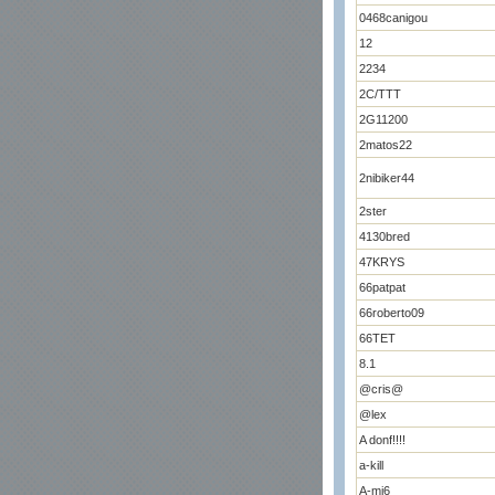
0468canigou
12
2234
2C/TTT
2G11200
2matos22
2nibiker44
2ster
4130bred
47KRYS
66patpat
66roberto09
66TET
8.1
@cris@
@lex
A donf!!!!
a-kill
A-mi6