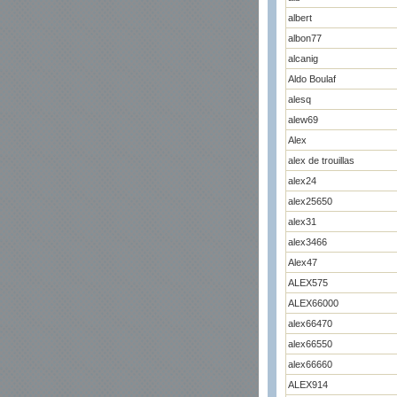
albert
albon77
alcanig
Aldo Boulaf
alesq
alew69
Alex
alex de trouillas
alex24
alex25650
alex31
alex3466
Alex47
ALEX575
ALEX66000
alex66470
alex66550
alex66660
ALEX914