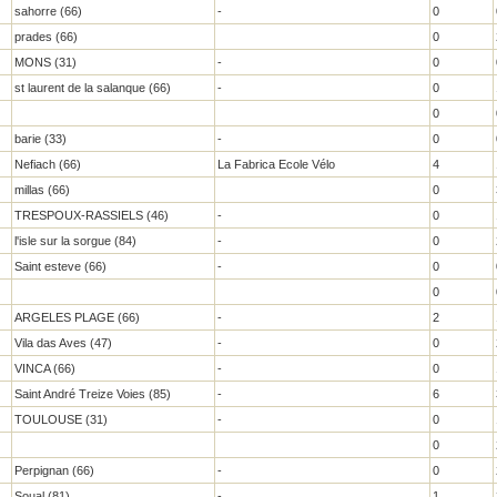
sahorre (66)
-
0
prades (66)
0
MONS (31)
-
0
st laurent de la salanque (66)
-
0
0
barie (33)
-
0
Nefiach (66)
La Fabrica Ecole Vélo
4
millas (66)
0
TRESPOUX-RASSIELS (46)
-
0
l'isle sur la sorgue (84)
-
0
Saint esteve (66)
-
0
0
ARGELES PLAGE (66)
-
2
Vila das Aves (47)
-
0
VINCA (66)
-
0
Saint André Treize Voies (85)
-
6
TOULOUSE (31)
-
0
0
Perpignan (66)
-
0
Soual (81)
-
1