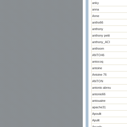
anky
anna
Anne
antho66
anthony
anthony petit
anthony_ACI
anthoom
ANTO46
antocoq
antoine
Antoine 76
ANTON
antonio abreu
antonio66
antouaine
apache31
Apoulit
Apulit
Arcady