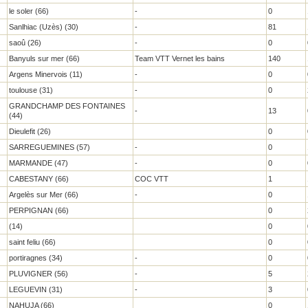
le soler (66)
-
0
Sanlhiac (Uzès) (30)
-
81
saoû (26)
-
0
Banyuls sur mer (66)
Team VTT Vernet les bains
140
Argens Minervois (11)
-
0
toulouse (31)
-
0
GRANDCHAMP DES FONTAINES
-
13
(44)
Dieulefit (26)
0
SARREGUEMINES (57)
-
0
MARMANDE (47)
-
0
CABESTANY (66)
COC VTT
1
Argelès sur Mer (66)
-
0
PERPIGNAN (66)
0
(14)
0
saint feliu (66)
0
portiragnes (34)
-
0
PLUVIGNER (56)
-
5
LEGUEVIN (31)
-
3
NAHUJA (66)
0