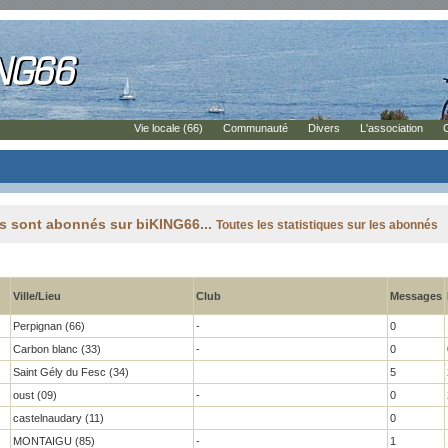
Vie locale (66)
Communauté
Divers
L'association
es sont abonnés sur biKING66...
Toutes les statistiques sur les abonnés
Ville/Lieu
Club
Messages
Perpignan (66)
-
0
Carbon blanc (33)
-
0
Saint Gély du Fesc (34)
5
oust (09)
-
0
castelnaudary (11)
0
MONTAIGU (85)
-
1