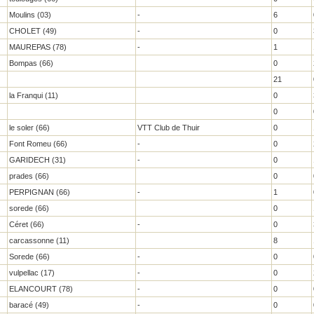
Moulins (03)
-
6
CHOLET (49)
-
0
MAUREPAS (78)
-
1
Bompas (66)
0
21
la Franqui (11)
0
0
le soler (66)
VTT Club de Thuir
0
Font Romeu (66)
-
0
GARIDECH (31)
-
0
prades (66)
0
PERPIGNAN (66)
-
1
sorede (66)
0
Céret (66)
-
0
carcassonne (11)
8
Sorede (66)
-
0
vulpellac (17)
-
0
ELANCOURT (78)
-
0
baracé (49)
-
0