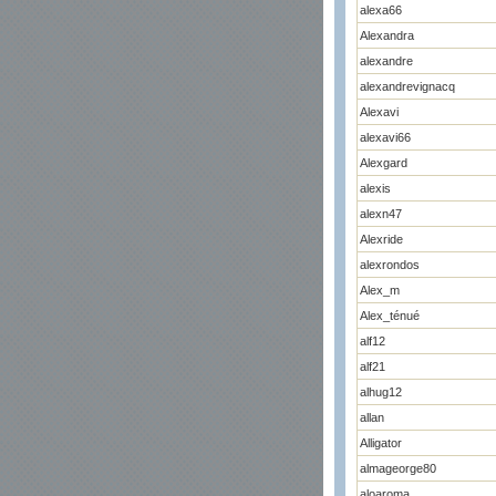
alexa66
Alexandra
alexandre
alexandrevignacq
Alexavi
alexavi66
Alexgard
alexis
alexn47
Alexride
alexrondos
Alex_m
Alex_ténué
alf12
alf21
alhug12
allan
Alligator
almageorge80
aloaroma