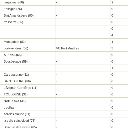
perpignan (66)
-
9
Ettlingen (76)
-
0
Sint Amandsberg (90)
-
0
tresserre (66)
-
0
0
4
Montauban (82)
-
1
port-vendres (66)
VC Port Vendres
3
ALENYA (66)
0
Bousbecque (59)
-
0
1
Carcassonne (11)
-
0
SAINT ANDRE (66)
-
0
Lézignan-Corbières (11)
-
0
TOULOUSE (31)
-
0
NAILLOUX (31)
-
0
trouillas
0
sallelès d'aude (11)
-
0
la celle saint cloud (78)
-
0
Saint Pé de Bigorre (65)
-
0