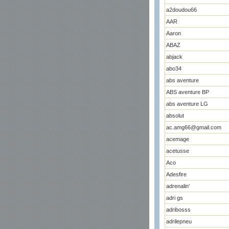
a2doudou66
AAR
Aaron
ABAZ
abjack
abo34
abs aventure
ABS aventure BP
abs aventure LG
absolut
ac.amg66@gmail.com
acemage
acetusse
Aco
Adesfire
adrenalin'
adri gs
adribosss
adrilepneu