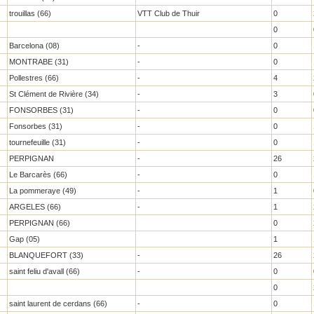
trouillas (66)
VTT Club de Thuir
0
0
Barcelona (08)
-
0
MONTRABE (31)
-
0
Pollestres (66)
-
4
St Clément de Rivière (34)
-
3
FONSORBES (31)
-
0
Fonsorbes (31)
-
0
tournefeuille (31)
-
0
PERPIGNAN
-
26
Le Barcarès (66)
-
0
La pommeraye (49)
-
1
ARGELES (66)
-
1
PERPIGNAN (66)
0
Gap (05)
1
BLANQUEFORT (33)
-
26
saint feliu d'avall (66)
-
0
0
saint laurent de cerdans (66)
-
0