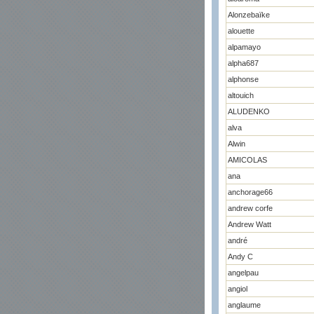
Alonzebaïke
alouette
alpamayo
alpha687
alphonse
altouich
ALUDENKO
alva
Alwin
AMICOLAS
ana
anchorage66
andrew corfe
Andrew Watt
andré
Andy C
angelpau
angiol
anglaume