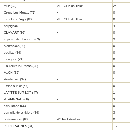
thuir (66)
VTT Club de Thuir
24
Crégy Les Meaux (77)
-
0
Espirta de l'Agly (66)
VTT Club de Thuir
0
perpignan
4
CLAMART (92)
-
0
st pierre de chandieu (69)
3
Montescot (66)
-
0
trouillas (66)
-
0
Flaugeac (24)
-
0
Hauterive la Fresse (25)
-
0
AUCH (32)
-
0
Vendemian (34)
-
1
Lafitte sur lot (47)
-
0
LAFITTE SUR LOT (47)
-
1
PERPIGNAN (66)
-
3
saint marie (66)
-
0
corneilla de la riviere (66)
-
3
port-vendres (66)
VC Port Vendres
0
PORTIRAGNES (34)
-
15