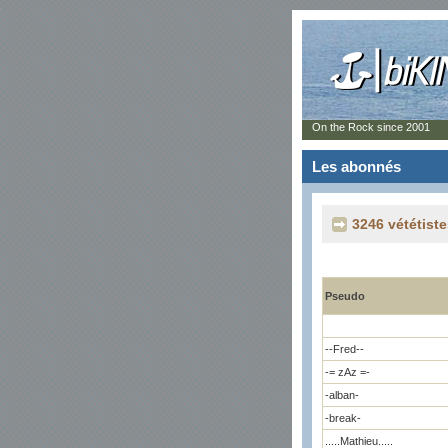
On the Rock since 2001
Les abonnés
3246 vététist
Pseudo
--Fred--
-= zAz =-
-alban-
-break-
.....Mathieu.....