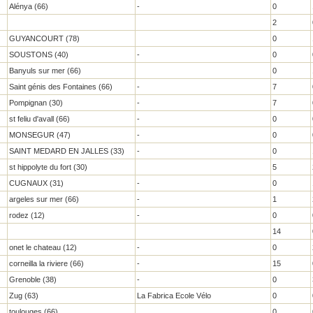
Alénya (66)
-
0
2
GUYANCOURT (78)
0
SOUSTONS (40)
-
0
Banyuls sur mer (66)
0
Saint génis des Fontaines (66)
-
7
Pompignan (30)
-
7
st feliu d'avall (66)
-
0
MONSEGUR (47)
-
0
SAINT MEDARD EN JALLES (33)
-
0
st hippolyte du fort (30)
5
CUGNAUX (31)
-
0
argeles sur mer (66)
-
1
rodez (12)
-
0
14
onet le chateau (12)
-
0
corneilla la riviere (66)
-
15
Grenoble (38)
-
0
Zug (63)
La Fabrica Ecole Vélo
0
toulouges (66)
0