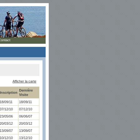
Contact
Afficher la carte
Dernière
Inscription
Visite
18/09/11
18/09/11
07/12/10
07/12/10
23/05/06
06/06/07
20/03/12
20/03/12
13/09/07
13/09/07
10/12/10
13/12/10