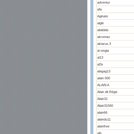
adventur
afa
Aginato
aigle
aitabida
akromax
aktarus.3
al singla
al13
al3x
alagag13
alain 000
ALAIN A
Alain dit Régis
Alain31
Alain31560
alain66
alaindu11
alainfree
alb