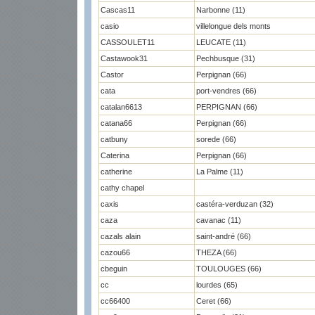
Cascas11
Narbonne (11)
casio
villelongue dels monts
CASSOULET11
LEUCATE (11)
Castawook31
Pechbusque (31)
Castor
Perpignan (66)
cata
port-vendres (66)
catalan6613
PERPIGNAN (66)
catana66
Perpignan (66)
catbuny
sorede (66)
Caterina
Perpignan (66)
catherine
La Palme (11)
cathy chapel
caxis
castéra-verduzan (32)
caza
cavanac (11)
cazals alain
saint-andré (66)
cazou66
THEZA (66)
cbeguin
TOULOUGES (66)
cc
lourdes (65)
cc66400
Ceret (66)