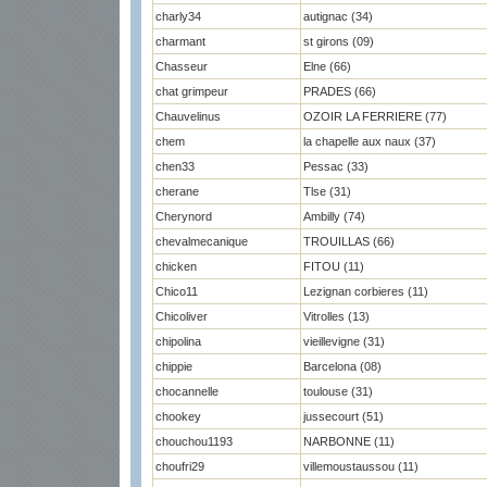
charly34
autignac (34)
charmant
st girons (09)
Chasseur
Elne (66)
chat grimpeur
PRADES (66)
Chauvelinus
OZOIR LA FERRIERE (77)
chem
la chapelle aux naux (37)
chen33
Pessac (33)
cherane
Tlse (31)
Cherynord
Ambilly (74)
chevalmecanique
TROUILLAS (66)
chicken
FITOU (11)
Chico11
Lezignan corbieres (11)
Chicoliver
Vitrolles (13)
chipolina
vieillevigne (31)
chippie
Barcelona (08)
chocannelle
toulouse (31)
chookey
jussecourt (51)
chouchou1193
NARBONNE (11)
choufri29
villemoustaussou (11)