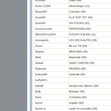
bruneau
millas (66)
bruno 21200
Meursanges (21)
Bruno56T
Canohès (66)
bruno66
ILLE SUR TET (66)
bruno83
SIX FOURS (83)
brunococvelo
PERPIGNAN (66)
BRUNOFLEURY
FLEURY D'AUDE (11)
brunsports
LES DEUX ALPES (38)
bryce
ille sur Têt (66)
btopart
BEAUVAIS (60)
BubL
Matemale (66)
bubule
SAINT GIRONS (09)
Bubunne
PRADES (66)
bubuvtt60
andeville (60)
buffy6671
bulo66
laroque des alberes (66)
Bultr
Bompas (66)
buns
Corbarieu (82)
burno
argeles (66)
bushy tv
canet en roussillon (66)