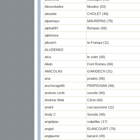
Alonzebaïke
Moulins (03)
alouette
CHOLET (49)
alpamayo
MAUREPAS (78)
alpha687
Bompas (66)
alphonse
altouich
la Franqui (11)
ALUDENKO
alva
le soler (66)
Alwin
Font Romeu (66)
AMICOLAS
GARIDECH (31)
ana
prades (66)
anchorage66
PERPIGNAN (66)
andrew corfe
sorede (66)
Andrew Watt
Céret (66)
andré
carcassonne (11)
Andy C
Sorede (66)
angelpau
vulpellac (17)
angiol
ELANCOURT (78)
anglaume
baracé (49)