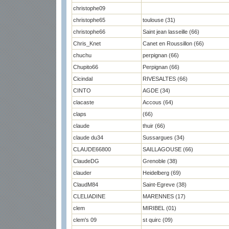
christophe09
christophe65
toulouse (31)
christophe66
Saint jean lasseille (66)
Chris_Knet
Canet en Roussillon (66)
chuchu
perpignan (66)
Chupito66
Perpignan (66)
Cicindal
RIVESALTES (66)
CINTO
AGDE (34)
clacaste
Accous (64)
claps
(66)
claude
thuir (66)
claude du34
Sussargues (34)
CLAUDE66800
SAILLAGOUSE (66)
ClaudeDG
Grenoble (38)
clauder
Heidelberg (69)
ClaudM84
Saint-Egreve (38)
CLELIADINE
MARENNES (17)
clem
MIRIBEL (01)
clem's 09
st quirc (09)