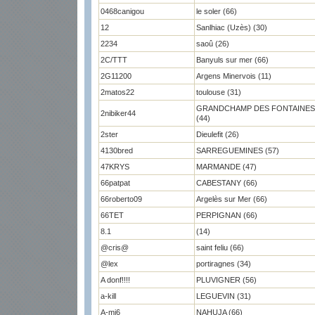
0468canigou
le soler (66)
12
Sanlhiac (Uzès) (30)
2234
saoû (26)
2C/TTT
Banyuls sur mer (66)
2G11200
Argens Minervois (11)
2matos22
toulouse (31)
GRANDCHAMP DES FONTAINES
2nibiker44
(44)
2ster
Dieulefit (26)
4130bred
SARREGUEMINES (57)
47KRYS
MARMANDE (47)
66patpat
CABESTANY (66)
66roberto09
Argelès sur Mer (66)
66TET
PERPIGNAN (66)
8.1
(14)
@cris@
saint feliu (66)
@lex
portiragnes (34)
A donf!!!!
PLUVIGNER (56)
a-kill
LEGUEVIN (31)
A-mi6
NAHUJA (66)