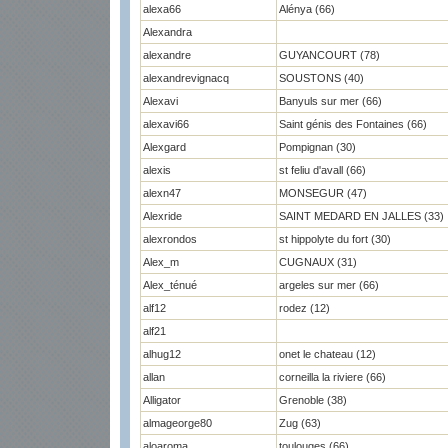
alexa66
Alénya (66)
Alexandra
alexandre
GUYANCOURT (78)
alexandrevignacq
SOUSTONS (40)
Alexavi
Banyuls sur mer (66)
alexavi66
Saint génis des Fontaines (66)
Alexgard
Pompignan (30)
alexis
st feliu d'avall (66)
alexn47
MONSEGUR (47)
Alexride
SAINT MEDARD EN JALLES (33)
alexrondos
st hippolyte du fort (30)
Alex_m
CUGNAUX (31)
Alex_ténué
argeles sur mer (66)
alf12
rodez (12)
alf21
alhug12
onet le chateau (12)
allan
corneilla la riviere (66)
Alligator
Grenoble (38)
almageorge80
Zug (63)
aloaroma
toulouges (66)