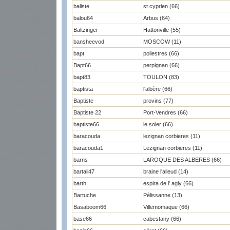
baliste
st cyprien (66)
balou64
Arbus (64)
Baltzinger
Hattonville (55)
bansheevod
MOSCOW (11)
bapt
pollestres (66)
Bapt66
perpignan (66)
bapt83
TOULON (83)
baptista
l'albère (66)
Baptiste
provins (77)
Baptiste 22
Port-Vendres (66)
baptiste66
le soler (66)
baracouda
lezignan corbieres (11)
baracouda1
Lezignan corbieres (11)
barns
LAROQUE DES ALBERES (66)
bartali47
braine l'alleud (14)
barth
espira de l' agly (66)
Bartuche
Pélissanne (13)
Basaboom66
Villemomaque (66)
base66
cabestany (66)