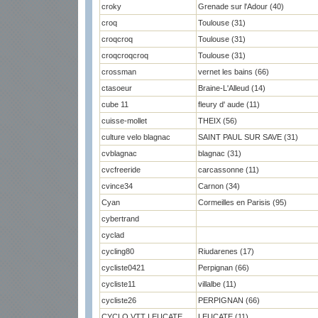
croky
Grenade sur l'Adour (40)
croq
Toulouse (31)
croqcroq
Toulouse (31)
croqcroqcroq
Toulouse (31)
crossman
vernet les bains (66)
ctasoeur
Braine-L'Alleud (14)
cube 11
fleury d' aude (11)
cuisse-mollet
THEIX (56)
culture velo blagnac
SAINT PAUL SUR SAVE (31)
cvblagnac
blagnac (31)
cvcfreeride
carcassonne (11)
cvince34
Carnon (34)
Cyan
Cormeilles en Parisis (95)
cybertrand
cyclad
cycling80
Riudarenes (17)
cycliste0421
Perpignan (66)
cycliste11
villalbe (11)
cycliste26
PERPIGNAN (66)
CYCLO VTT LEUCATE
LEUCATE (11)