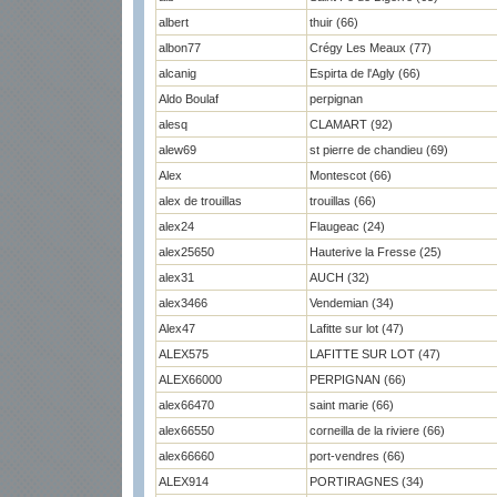
albert
thuir (66)
albon77
Crégy Les Meaux (77)
alcanig
Espirta de l'Agly (66)
Aldo Boulaf
perpignan
alesq
CLAMART (92)
alew69
st pierre de chandieu (69)
Alex
Montescot (66)
alex de trouillas
trouillas (66)
alex24
Flaugeac (24)
alex25650
Hauterive la Fresse (25)
alex31
AUCH (32)
alex3466
Vendemian (34)
Alex47
Lafitte sur lot (47)
ALEX575
LAFITTE SUR LOT (47)
ALEX66000
PERPIGNAN (66)
alex66470
saint marie (66)
alex66550
corneilla de la riviere (66)
alex66660
port-vendres (66)
ALEX914
PORTIRAGNES (34)