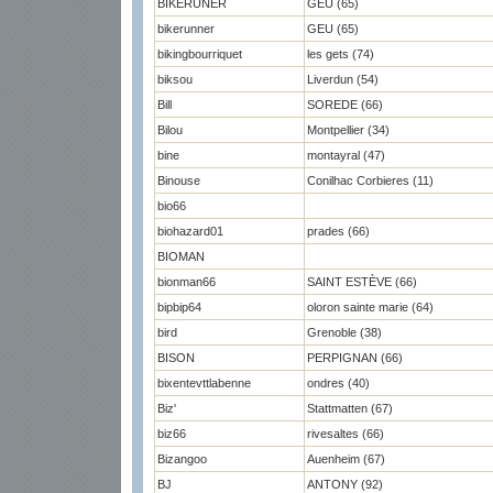
BIKERUNER
GEU (65)
bikerunner
GEU (65)
bikingbourriquet
les gets (74)
biksou
Liverdun (54)
Bill
SOREDE (66)
Bilou
Montpellier (34)
bine
montayral (47)
Binouse
Conilhac Corbieres (11)
bio66
biohazard01
prades (66)
BIOMAN
bionman66
SAINT ESTÈVE (66)
bipbip64
oloron sainte marie (64)
bird
Grenoble (38)
BISON
PERPIGNAN (66)
bixentevttlabenne
ondres (40)
Biz'
Stattmatten (67)
biz66
rivesaltes (66)
Bizangoo
Auenheim (67)
BJ
ANTONY (92)