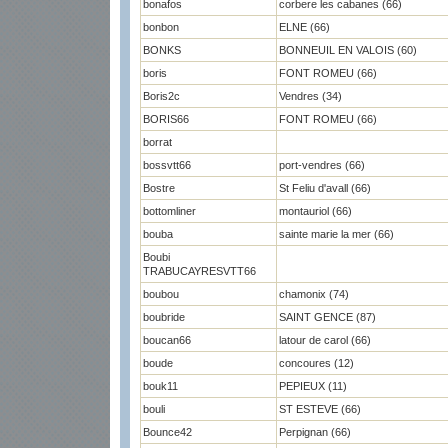
bonafos
corbere les cabanes (66)
bonbon
ELNE (66)
BONKS
BONNEUIL EN VALOIS (60)
boris
FONT ROMEU (66)
Boris2c
Vendres (34)
BORIS66
FONT ROMEU (66)
borrat
bossvtt66
port-vendres (66)
Bostre
St Feliu d'avall (66)
bottomliner
montauriol (66)
bouba
sainte marie la mer (66)
Boubi
TRABUCAYRESVTT66
boubou
chamonix (74)
boubride
SAINT GENCE (87)
boucan66
latour de carol (66)
boude
concoures (12)
bouk11
PEPIEUX (11)
bouli
ST ESTEVE (66)
Bounce42
Perpignan (66)