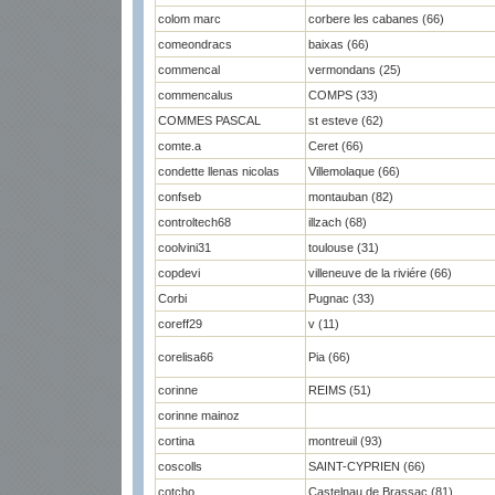
colom marc
corbere les cabanes (66)
comeondracs
baixas (66)
commencal
vermondans (25)
commencalus
COMPS (33)
COMMES PASCAL
st esteve (62)
comte.a
Ceret (66)
condette llenas nicolas
Villemolaque (66)
confseb
montauban (82)
controltech68
illzach (68)
coolvini31
toulouse (31)
copdevi
villeneuve de la riviére (66)
Corbi
Pugnac (33)
coreff29
v (11)
corelisa66
Pia (66)
corinne
REIMS (51)
corinne mainoz
cortina
montreuil (93)
coscolls
SAINT-CYPRIEN (66)
cotcho
Castelnau de Brassac (81)