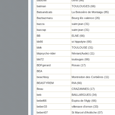
basic66
céret (66)
batman
TOULOUGES (66)
Batsandcats
La Boissière de Montaigu (85)
Bazbazmaru
Bourg lès valence (26)
bazza
saint jean (31)
bazzap
saint jean (31)
BB
ELNE (66)
bb66
st hippolyte (66)
bbik
TOULOUSE (31)
bbpsycho-rider
Névian(Aude) (11)
bbt72
toulouges (66)
BDFgerard
Rosas (17)
BEA
beachboy
Montredon des Corbières (11)
BEASTYREM
RIA (66)
Beau
CRAZANNES (17)
beb
BAILLARGUES (34)
bebel66
Espira de l'Agly (66)
beber33
villenave d'ornon (33)
bebert07
St Marcel d'Ardèche (07)