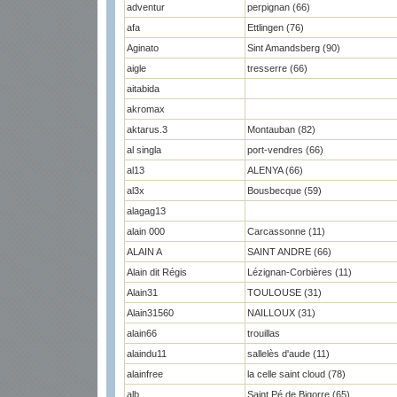
adventur
perpignan (66)
afa
Ettlingen (76)
Aginato
Sint Amandsberg (90)
aigle
tresserre (66)
aitabida
akromax
aktarus.3
Montauban (82)
al singla
port-vendres (66)
al13
ALENYA (66)
al3x
Bousbecque (59)
alagag13
alain 000
Carcassonne (11)
ALAIN A
SAINT ANDRE (66)
Alain dit Régis
Lézignan-Corbières (11)
Alain31
TOULOUSE (31)
Alain31560
NAILLOUX (31)
alain66
trouillas
alaindu11
sallelès d'aude (11)
alainfree
la celle saint cloud (78)
alb
Saint Pé de Bigorre (65)