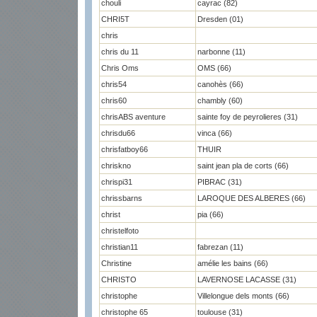
chouli
cayrac (82)
CHRI5T
Dresden (01)
chris
chris du 11
narbonne (11)
Chris Oms
OMS (66)
chris54
canohès (66)
chris60
chambly (60)
chrisABS aventure
sainte foy de peyrolieres (31)
chrisdu66
vinca (66)
chrisfatboy66
THUIR
chriskno
saint jean pla de corts (66)
chrispi31
PIBRAC (31)
chrissbarns
LAROQUE DES ALBERES (66)
christ
pia (66)
christelfoto
christian11
fabrezan (11)
Christine
amélie les bains (66)
CHRISTO
LAVERNOSE LACASSE (31)
christophe
Villelongue dels monts (66)
christophe 65
toulouse (31)