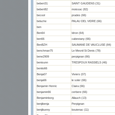
bebert31
SAINT GAUDENS (31)
bebert82
moissac (82)
becool
prades (66)
beluche
PALAU DEL VIDRE (66)
ben
Ben64
Idron (64)
ben66
cabestany (66)
BenBZH
SAUMANE DE VAUCLUSE (84)
benchman75
Le Mesnil St Denis (78)
bene2909
perpignan (66)
benisunn
TRESPOUX RASSIELS (46)
benito66
Benja07
Viviers (07)
benja66
le soler (66)
Benjamin Henric
Claira (66)
benjamin66
cerbere (66)
Benjaminborg
Allauch (13)
benjibenja
Perpignan
benjibunny
boutenac (11)