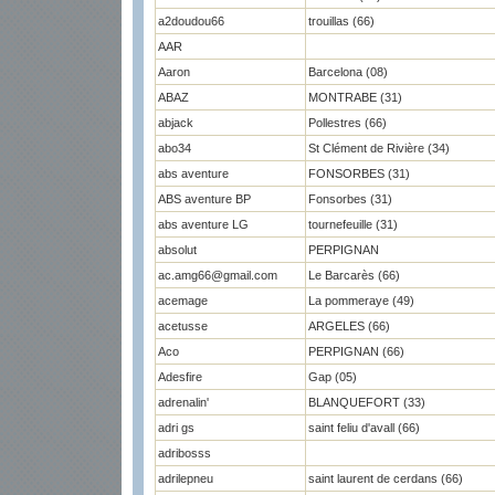
a2doudou66
trouillas (66)
AAR
Aaron
Barcelona (08)
ABAZ
MONTRABE (31)
abjack
Pollestres (66)
abo34
St Clément de Rivière (34)
abs aventure
FONSORBES (31)
ABS aventure BP
Fonsorbes (31)
abs aventure LG
tournefeuille (31)
absolut
PERPIGNAN
ac.amg66@gmail.com
Le Barcarès (66)
acemage
La pommeraye (49)
acetusse
ARGELES (66)
Aco
PERPIGNAN (66)
Adesfire
Gap (05)
adrenalin'
BLANQUEFORT (33)
adri gs
saint feliu d'avall (66)
adribosss
adrilepneu
saint laurent de cerdans (66)