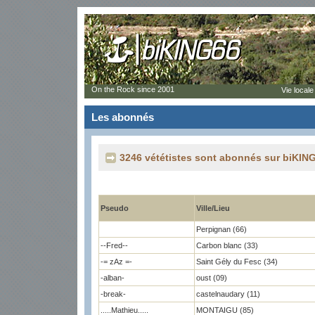
On the Rock since 2001
Vie locale
Les abonnés
3246 vététistes sont abonnés sur biKING
Pseudo
Ville/Lieu
Perpignan (66)
--Fred--
Carbon blanc (33)
-= zAz =-
Saint Gély du Fesc (34)
-alban-
oust (09)
-break-
castelnaudary (11)
.....Mathieu.....
MONTAIGU (85)