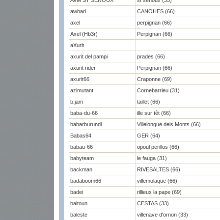
AVM ST SENOUX
st senoux (35)
awbari
CANOHES (66)
axel
perpignan (66)
Axel (Hb3r)
Perpignan (66)
aXurit
axurit del pampi
prades (66)
axurit rider
Perpignan (66)
axurit66
Craponne (69)
azimutant
Cornebarrieu (31)
b.jam
taillet (66)
baba-du-66
ille sur têt (66)
babarburundi
Villelongue dels Monts (66)
Babas64
GER (64)
babau-66
opoul perillos (66)
babyteam
le fauga (31)
backman
RIVESALTES (66)
badaboom66
villemolaque (66)
badei
rillieux la pape (69)
baitoun
CESTAS (33)
baleste
villenave d'ornon (33)