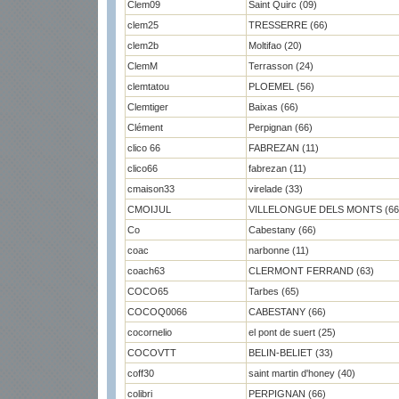
Clem09
Saint Quirc (09)
clem25
TRESSERRE (66)
clem2b
Moltifao (20)
ClemM
Terrasson (24)
clemtatou
PLOEMEL (56)
Clemtiger
Baixas (66)
Clément
Perpignan (66)
clico 66
FABREZAN (11)
clico66
fabrezan (11)
cmaison33
virelade (33)
CMOIJUL
VILLELONGUE DELS MONTS (66
Co
Cabestany (66)
coac
narbonne (11)
coach63
CLERMONT FERRAND (63)
COCO65
Tarbes (65)
COCOQ0066
CABESTANY (66)
cocornelio
el pont de suert (25)
COCOVTT
BELIN-BELIET (33)
coff30
saint martin d'honey (40)
colibri
PERPIGNAN (66)