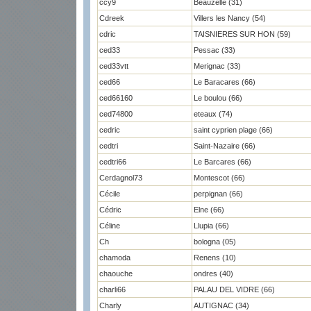
ccy9
Beauzelle (31)
Cdreek
Villers les Nancy (54)
cdric
TAISNIERES SUR HON (59)
ced33
Pessac (33)
ced33vtt
Merignac (33)
ced66
Le Baracares (66)
ced66160
Le boulou (66)
ced74800
eteaux (74)
cedric
saint cyprien plage (66)
cedtri
Saint-Nazaire (66)
cedtri66
Le Barcares (66)
Cerdagnol73
Montescot (66)
Cécile
perpignan (66)
Cédric
Elne (66)
Céline
Llupia (66)
Ch
bologna (05)
chamoda
Renens (10)
chaouche
ondres (40)
charli66
PALAU DEL VIDRE (66)
Charly
AUTIGNAC (34)