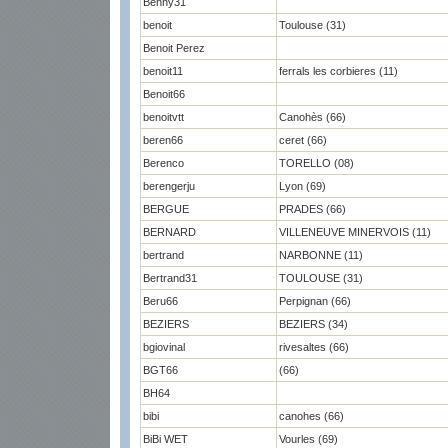
Benny31
benoit
Toulouse (31)
Benoit Perez
benoit11
ferrals les corbieres (11)
Benoit66
benoitvtt
Canohès (66)
beren66
ceret (66)
Berenco
TORELLO (08)
berengerju
Lyon (69)
BERGUE
PRADES (66)
BERNARD
VILLENEUVE MINERVOIS (11)
bertrand
NARBONNE (11)
Bertrand31
TOULOUSE (31)
Beru66
Perpignan (66)
BEZIERS
BEZIERS (34)
bgiovinal
rivesaltes (66)
BGT66
(66)
BH64
bibi
canohes (66)
BiBi WET
Vourles (69)