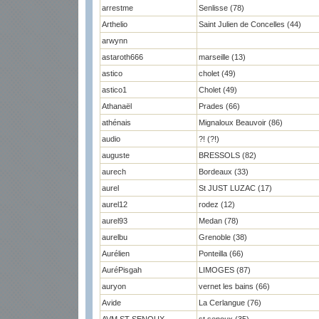
arrestme
Senlisse (78)
Arthelio
Saint Julien de Concelles (44)
arwynn
astaroth666
marseille (13)
astico
cholet (49)
astico1
Cholet (49)
Athanaël
Prades (66)
athénais
Mignaloux Beauvoir (86)
audio
?! (?!)
auguste
BRESSOLS (82)
aurech
Bordeaux (33)
aurel
St JUST LUZAC (17)
aurel12
rodez (12)
aurel93
Medan (78)
aurelbu
Grenoble (38)
Aurélien
Ponteilla (66)
AuréPisgah
LIMOGES (87)
auryon
vernet les bains (66)
Avide
La Cerlangue (76)