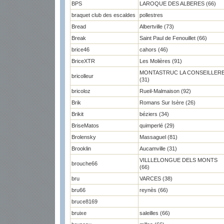
BPS
LAROQUE DES ALBERES (66)
braquet club des escaldes
pollestres
Bread
Albertville (73)
Break
Saint Paul de Fenouillet (66)
brice46
cahors (46)
BriceXTR
Les Molières (91)
MONTASTRUC LA CONSEILLER
bricolleur
(31)
bricoloz
Rueil-Malmaison (92)
Brik
Romans Sur Isère (26)
Brikit
béziers (34)
BriseMatos
quimperlé (29)
Brolensky
Massaguel (81)
Brooklin
Aucamville (31)
VILLLELONGUE DELS MONTS
brouche66
(66)
bru
VARCES (38)
bru66
reynès (66)
bruce8169
bruixe
saleilles (66)