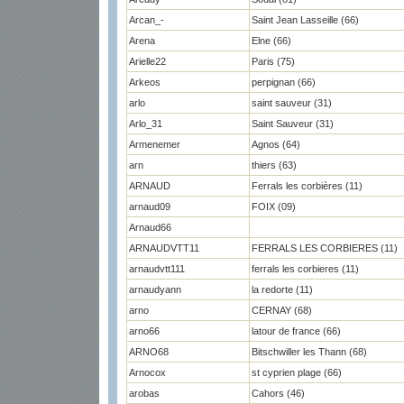
Arcan_-
Saint Jean Lasseille (66)
Arena
Elne (66)
Arielle22
Paris (75)
Arkeos
perpignan (66)
arlo
saint sauveur (31)
Arlo_31
Saint Sauveur (31)
Armenemer
Agnos (64)
arn
thiers (63)
ARNAUD
Ferrals les corbières (11)
arnaud09
FOIX (09)
Arnaud66
ARNAUDVTT11
FERRALS LES CORBIERES (11)
arnaudvtt111
ferrals les corbieres (11)
arnaudyann
la redorte (11)
arno
CERNAY (68)
arno66
latour de france (66)
ARNO68
Bitschwiller les Thann (68)
Arnocox
st cyprien plage (66)
arobas
Cahors (46)