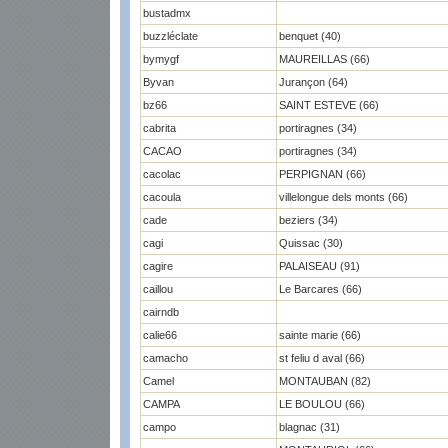
bustadmx
buzzléclate
benquet (40)
bymygf
MAUREILLAS (66)
Byvan
Jurançon (64)
bz66
SAINT ESTEVE (66)
cabrita
portiragnes (34)
CACAO
portiragnes (34)
cacolac
PERPIGNAN (66)
cacoula
villelongue dels monts (66)
cade
beziers (34)
cagi
Quissac (30)
cagire
PALAISEAU (91)
caillou
Le Barcares (66)
cairndb
calie66
sainte marie (66)
camacho
st feliu d aval (66)
Camel
MONTAUBAN (82)
CAMPA
LE BOULOU (66)
campo
blagnac (31)