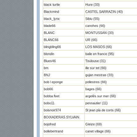
black turtle
Hure (33)
Blackmind
CASTEL SARRAZIN (40)
black_lynx
Sibiu (55)
blade66
canohes (66)
BLANC
MONTUSSAN (33)
BLANC66
UR (66)
blingbling66
LOS MASOS (66)
blondin
baile en france (95)
Blues46
Toulouse (31)
bm
ille sur tet (66)
BNJ
gujan mestras (33)
bob l eponge
pollestres (66)
bob66
bages (66)
bobba feet
argelès sur mer (66)
bobo11
pennautier (11)
boisnoir974
St jean pla de corts (66)
BOIXADERAS SYLVAIN
bojofred
Gleize (69)
bollebertrand
canet village (66)