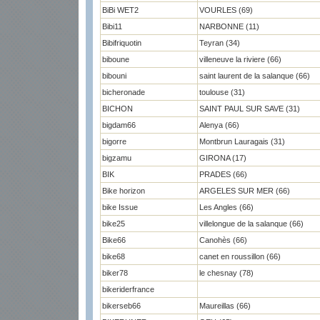
BiBi WET2
VOURLES (69)
Bibi11
NARBONNE (11)
Bibifriquotin
Teyran (34)
biboune
villeneuve la riviere (66)
bibouni
saint laurent de la salanque (66)
bicheronade
toulouse (31)
BICHON
SAINT PAUL SUR SAVE (31)
bigdam66
Alenya (66)
bigorre
Montbrun Lauragais (31)
bigzamu
GIRONA (17)
BIK
PRADES (66)
Bike horizon
ARGELES SUR MER (66)
bike Issue
Les Angles (66)
bike25
villelongue de la salanque (66)
Bike66
Canohès (66)
bike68
canet en roussillon (66)
biker78
le chesnay (78)
bikeriderfrance
bikerseb66
Maureillas (66)