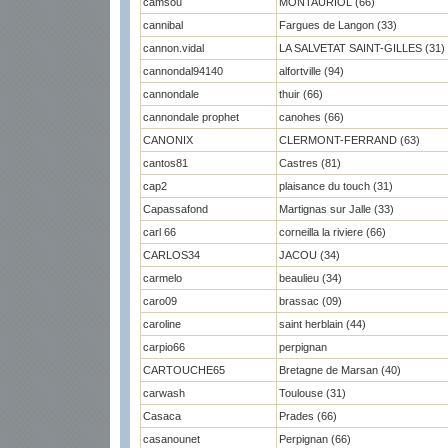
camsou
MONTAURIOL (66)
cannibal
Fargues de Langon (33)
cannon.vidal
LA SALVETAT SAINT-GILLES (31)
cannondal94140
alfortville (94)
cannondale
thuir (66)
cannondale prophet
canohes (66)
CANONIX
CLERMONT-FERRAND (63)
cantos81
Castres (81)
cap2
plaisance du touch (31)
Capassafond
Martignas sur Jalle (33)
carl 66
corneilla la riviere (66)
CARLOS34
JACOU (34)
carmelo
beaulieu (34)
caro09
brassac (09)
caroline
saint herblain (44)
carpio66
perpignan
CARTOUCHE65
Bretagne de Marsan (40)
carwash
Toulouse (31)
Casaca
Prades (66)
casanounet
Perpignan (66)