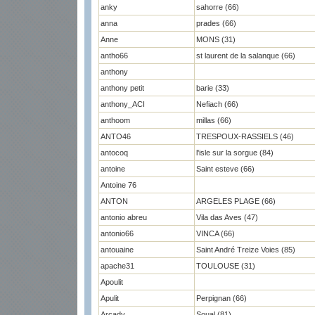
anky
sahorre (66)
anna
prades (66)
Anne
MONS (31)
antho66
st laurent de la salanque (66)
anthony
anthony petit
barie (33)
anthony_ACI
Nefiach (66)
anthoom
millas (66)
ANTO46
TRESPOUX-RASSIELS (46)
antocoq
l'isle sur la sorgue (84)
antoine
Saint esteve (66)
Antoine 76
ANTON
ARGELES PLAGE (66)
antonio abreu
Vila das Aves (47)
antonio66
VINCA (66)
antouaine
Saint André Treize Voies (85)
apache31
TOULOUSE (31)
Apoulit
Apulit
Perpignan (66)
Arcady
Soual (81)