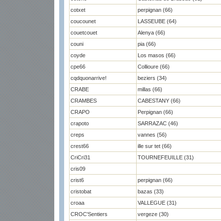
cotxet
perpignan (66)
coucounet
LASSEUBE (64)
couetcouet
Alenya (66)
couni
pia (66)
coyde
Los masos (66)
cpe66
Collioure (66)
cqdquonarrive!
beziers (34)
CRABE
millas (66)
CRAMBES
CABESTANY (66)
CRAPO
Perpignan (66)
crapoto
SARRAZAC (46)
creps
vannes (56)
crest66
ille sur tet (66)
CriCri31
TOURNEFEUILLE (31)
cris09
crist6
perpignan (66)
cristobat
bazas (33)
croaa
VALLEGUE (31)
CROC'Sentiers
vergeze (30)