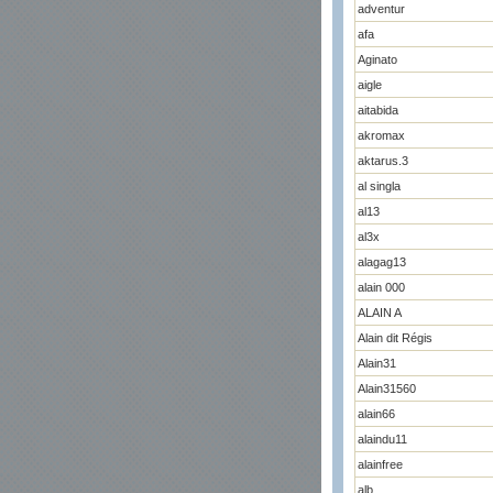
adventur
afa
Aginato
aigle
aitabida
akromax
aktarus.3
al singla
al13
al3x
alagag13
alain 000
ALAIN A
Alain dit Régis
Alain31
Alain31560
alain66
alaindu11
alainfree
alb