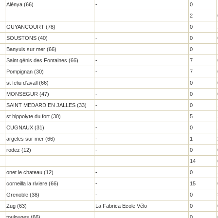
Alénya (66)
-
0
2
GUYANCOURT (78)
0
SOUSTONS (40)
-
0
Banyuls sur mer (66)
0
Saint génis des Fontaines (66)
-
7
Pompignan (30)
-
7
st feliu d'avall (66)
-
0
MONSEGUR (47)
-
0
SAINT MEDARD EN JALLES (33)
-
0
st hippolyte du fort (30)
5
CUGNAUX (31)
-
0
argeles sur mer (66)
-
1
rodez (12)
-
0
14
onet le chateau (12)
-
0
corneilla la riviere (66)
-
15
Grenoble (38)
-
0
Zug (63)
La Fabrica Ecole Vélo
0
toulouges (66)
0