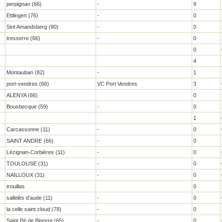
perpignan (66)
-
9
Ettlingen (76)
-
0
Sint Amandsberg (90)
-
0
tresserre (66)
-
0
0
4
Montauban (82)
-
1
port-vendres (66)
VC Port Vendres
3
ALENYA (66)
0
Bousbecque (59)
-
0
1
Carcassonne (11)
-
0
SAINT ANDRE (66)
-
0
Lézignan-Corbières (11)
-
0
TOULOUSE (31)
-
0
NAILLOUX (31)
-
0
trouillas
0
sallelès d'aude (11)
-
0
la celle saint cloud (78)
-
0
Saint Pé de Bigorre (65)
-
0