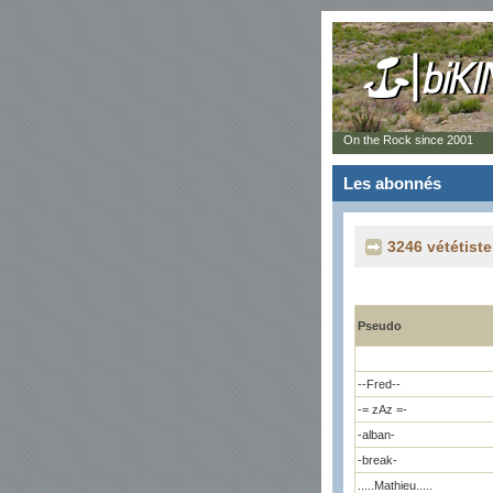
On the Rock since 2001
Les abonnés
3246 vététist
Pseudo
--Fred--
-= zAz =-
-alban-
-break-
.....Mathieu.....