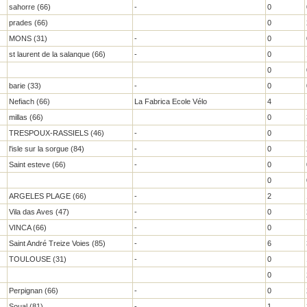
sahorre (66)
-
0
prades (66)
0
MONS (31)
-
0
st laurent de la salanque (66)
-
0
0
barie (33)
-
0
Nefiach (66)
La Fabrica Ecole Vélo
4
millas (66)
0
TRESPOUX-RASSIELS (46)
-
0
l'isle sur la sorgue (84)
-
0
Saint esteve (66)
-
0
0
ARGELES PLAGE (66)
-
2
Vila das Aves (47)
-
0
VINCA (66)
-
0
Saint André Treize Voies (85)
-
6
TOULOUSE (31)
-
0
0
Perpignan (66)
-
0
Soual (81)
-
1