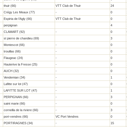
thuir (66)
VTT Club de Thuir
24
Crégy Les Meaux (77)
-
0
Espirta de l'Agly (66)
VTT Club de Thuir
0
perpignan
4
CLAMART (92)
-
0
st pierre de chandieu (69)
3
Montescot (66)
-
0
trouillas (66)
-
0
Flaugeac (24)
-
0
Hauterive la Fresse (25)
-
0
AUCH (32)
-
0
Vendemian (34)
-
1
Lafitte sur lot (47)
-
0
LAFITTE SUR LOT (47)
-
1
PERPIGNAN (66)
-
3
saint marie (66)
-
0
corneilla de la riviere (66)
-
3
port-vendres (66)
VC Port Vendres
0
PORTIRAGNES (34)
-
15