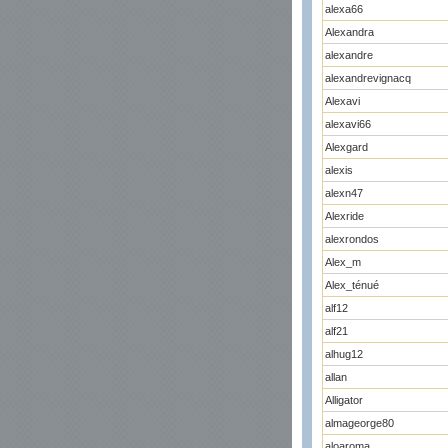
alexa66
Alexandra
alexandre
alexandrevignacq
Alexavi
alexavi66
Alexgard
alexis
alexn47
Alexride
alexrondos
Alex_m
Alex_ténué
alf12
alf21
alhug12
allan
Alligator
almageorge80
aloaroma