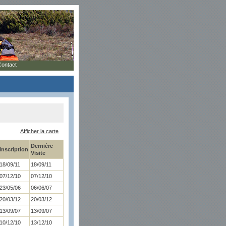
Contact
Afficher la carte
Dernière
Inscription
Visite
18/09/11
18/09/11
07/12/10
07/12/10
23/05/06
06/06/07
20/03/12
20/03/12
13/09/07
13/09/07
10/12/10
13/12/10