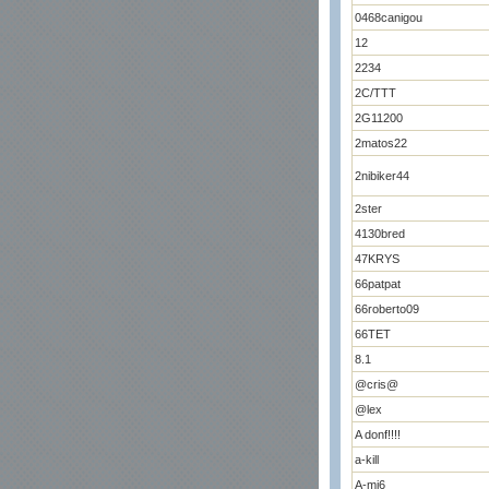
0468canigou
12
2234
2C/TTT
2G11200
2matos22
2nibiker44
2ster
4130bred
47KRYS
66patpat
66roberto09
66TET
8.1
@cris@
@lex
A donf!!!!
a-kill
A-mi6