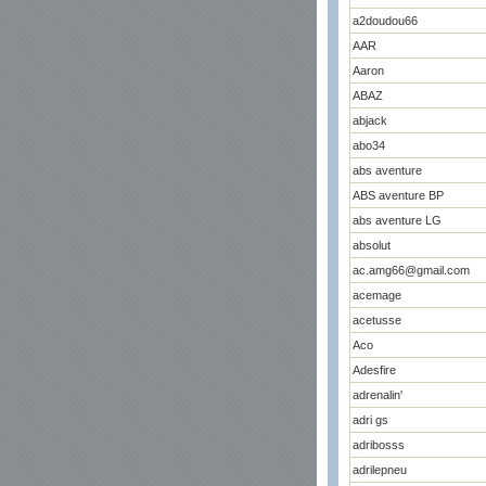
a2doudou66
AAR
Aaron
ABAZ
abjack
abo34
abs aventure
ABS aventure BP
abs aventure LG
absolut
ac.amg66@gmail.com
acemage
acetusse
Aco
Adesfire
adrenalin'
adri gs
adribosss
adrilepneu