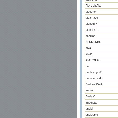
Alonzebaïke
alouette
alpamayo
alpha687
alphonse
altouich
ALUDENKO
alva
Alwin
AMICOLAS
ana
anchorage66
andrew corfe
Andrew Watt
andré
Andy C
angelpau
angiol
anglaume