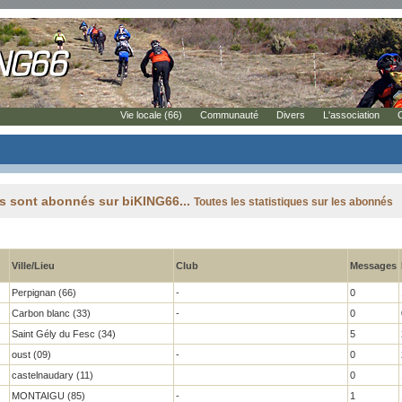
Vie locale (66)
Communauté
Divers
L'association
es sont abonnés sur biKING66...
Toutes les statistiques sur les abonnés
Ville/Lieu
Club
Messages
Perpignan (66)
-
0
Carbon blanc (33)
-
0
Saint Gély du Fesc (34)
5
oust (09)
-
0
castelnaudary (11)
0
MONTAIGU (85)
-
1