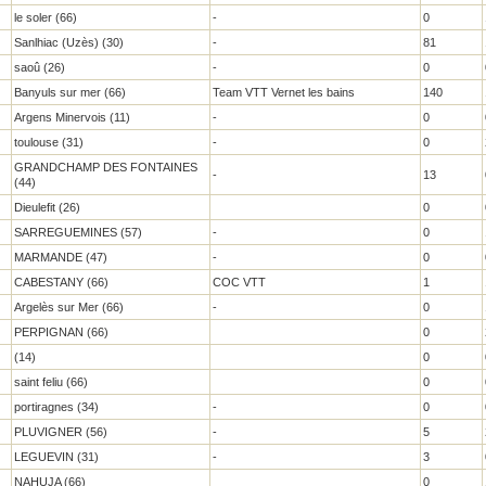
le soler (66)
-
0
Sanlhiac (Uzès) (30)
-
81
saoû (26)
-
0
Banyuls sur mer (66)
Team VTT Vernet les bains
140
Argens Minervois (11)
-
0
toulouse (31)
-
0
GRANDCHAMP DES FONTAINES
-
13
(44)
Dieulefit (26)
0
SARREGUEMINES (57)
-
0
MARMANDE (47)
-
0
CABESTANY (66)
COC VTT
1
Argelès sur Mer (66)
-
0
PERPIGNAN (66)
0
(14)
0
saint feliu (66)
0
portiragnes (34)
-
0
PLUVIGNER (56)
-
5
LEGUEVIN (31)
-
3
NAHUJA (66)
0