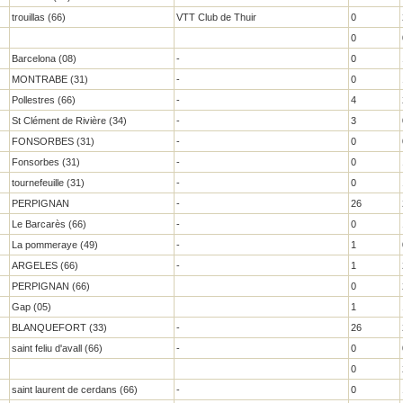
trouillas (66)
VTT Club de Thuir
0
0
Barcelona (08)
-
0
MONTRABE (31)
-
0
Pollestres (66)
-
4
St Clément de Rivière (34)
-
3
FONSORBES (31)
-
0
Fonsorbes (31)
-
0
tournefeuille (31)
-
0
PERPIGNAN
-
26
Le Barcarès (66)
-
0
La pommeraye (49)
-
1
ARGELES (66)
-
1
PERPIGNAN (66)
0
Gap (05)
1
BLANQUEFORT (33)
-
26
saint feliu d'avall (66)
-
0
0
saint laurent de cerdans (66)
-
0