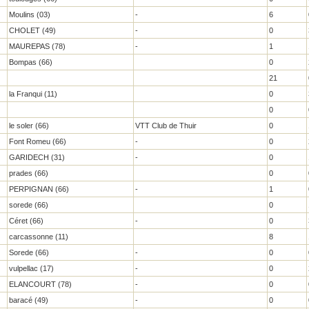
Moulins (03)
-
6
CHOLET (49)
-
0
MAUREPAS (78)
-
1
Bompas (66)
0
21
la Franqui (11)
0
0
le soler (66)
VTT Club de Thuir
0
Font Romeu (66)
-
0
GARIDECH (31)
-
0
prades (66)
0
PERPIGNAN (66)
-
1
sorede (66)
0
Céret (66)
-
0
carcassonne (11)
8
Sorede (66)
-
0
vulpellac (17)
-
0
ELANCOURT (78)
-
0
baracé (49)
-
0