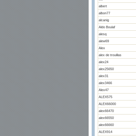
albert
albon77
alcanig
Aldo Boulaf
alesq
alew69
Alex
alex de trouillas
alex24
alex25650
alex31
alex3466
Alex47
ALEX575
ALEX66000
alex66470
alex66550
alex66660
ALEX914