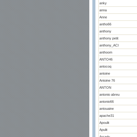
anky
anna
Anne
antho66
anthony
anthony petit
anthony_ACI
anthoom
ANTO46
antocoq
antoine
Antoine 76
ANTON
antonio abreu
antonio66
antouaine
apache31
Apoulit
Apulit
Arcady