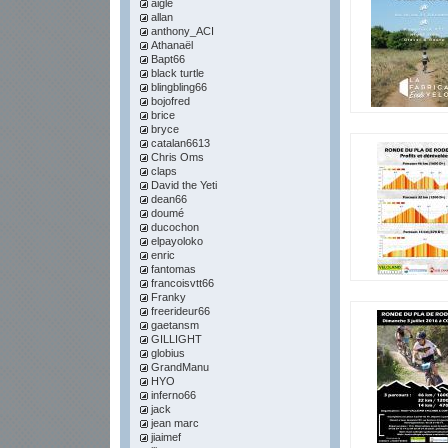
aigle
allan
anthony_ACI
Athanaël
Bapt66
black turtle
blingbling66
bojofred
brice
bryce
catalan6613
Chris Oms
claps
David the Yeti
dean66
doumé
ducochon
elpayoloko
enric
fantomas
francoisvtt66
Franky
freerideur66
gaetansm
GILLIGHT
globius
GrandManu
HYO
inferno66
jack
jean marc
jiaimef