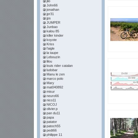
jlio
John66
jonathan
jpr31
jps
JUMPER
Junbao
kalou 85
killer kinder
koyote
Kriss
l'aigle
la taupe
Lebouzin
lilou
louis rider catalan
ludobar
Manu le zen
marco polo
Mary
mat040892
misur
neuro66
nico11
NICOJ
olivier.p
pan du11
papa
patator
patoch55
pedt66
philippe 11