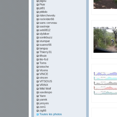
pigou
Piotr
pt81
ptitlolo
riderchevelu
rockrider66
sans cerveau
sastreje
seb0812
slybiker
sonikbuzz
stumpat
suarez66
tanguy
Thierry31
tifouix
tito-fcd
Toms
totoche
Vicens
VINCE
vincen
VITSOUS
VRINX
Wild Wolf
xavdespo
Yann
yannk
yesyes
zen1
zig66
Toutes les photos