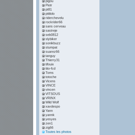
pigou
Piotr
pt81
ptitlolo
riderchevelu
rockrider66
sans cerveau
sastreje
seb0812
slybiker
sonikbuzz
stumpat
suarez66
tanguy
Thierry31
tifouix
tito-fcd
Toms
totoche
Vicens
VINCE
vincen
VITSOUS
VRINX
Wild Wolf
xavdespo
Yann
yannk
yesyes
zen1
zig66
Toutes les photos