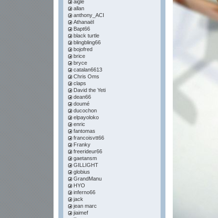
aigle
allan
anthony_ACI
Athanaël
Bapt66
black turtle
blingbling66
bojofred
brice
bryce
catalan6613
Chris Oms
claps
David the Yeti
dean66
doumé
ducochon
elpayoloko
enric
fantomas
francoisvtt66
Franky
freerideur66
gaetansm
GILLIGHT
globius
GrandManu
HYO
inferno66
jack
jean marc
jiaimef