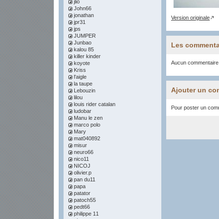
jlio
John66
jonathan
Version originale
jpr31
jps
JUMPER
Junbao
Les commenta
kalou 85
killer kinder
Aucun commentaire
koyote
Kriss
l'aigle
la taupe
Ajouter un co
Lebouzin
lilou
louis rider catalan
Pour poster un comme
ludobar
Manu le zen
marco polo
Mary
mat040892
misur
neuro66
nico11
NICOJ
olivier.p
pan du11
papa
patator
patoch55
pedt66
philippe 11