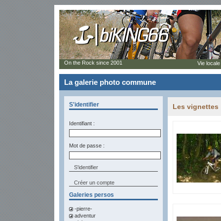
On the Rock since 2001
Vie locale
La galerie photo commune
S'identifier
Les vignettes
Identifiant :
Mot de passe :
Créer un compte
Galeries persos
-pierre-
adventur