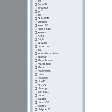
jlio
John66
jonathan
jpr31
jps
JUMPER
Junbao
kalou 85
killer kinder
koyote
Kriss
l'aigle
la taupe
Lebouzin
lilou
louis rider catalan
ludobar
Manu le zen
marco polo
Mary
mat040892
misur
neuro66
nico11
NICOJ
olivier.p
pan du11
papa
patator
patoch55
pedt66
philippe 11