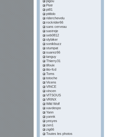
pigou
Piotr
pt81
ptitlolo
riderchevelu
rockrider66
sans cerveau
sastreje
seb0812
slybiker
sonikbuzz
stumpat
suarez66
tanguy
Thierry31
tifouix
tito-fcd
Toms
totoche
Vicens
VINCE
vincen
VITSOUS
VRINX
Wild Wolf
xavdespo
Yann
yannk
yesyes
zen1
zig66
Toutes les photos