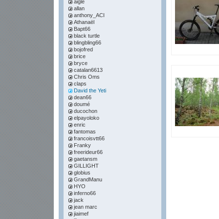
aigle
allan
anthony_ACI
Athanaël
Bapt66
black turtle
blingbling66
bojofred
brice
bryce
catalan6613
Chris Oms
claps
David the Yeti
dean66
doumé
ducochon
elpayoloko
enric
fantomas
francoisvtt66
Franky
freerideur66
gaetansm
GILLIGHT
globius
GrandManu
HYO
inferno66
jack
jean marc
jiaimef