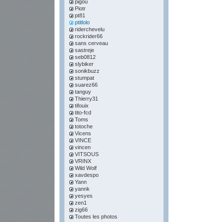
pigou
Piotr
pt81
ptitlolo
riderchevelu
rockrider66
sans cerveau
sastreje
seb0812
slybiker
sonikbuzz
stumpat
suarez66
tanguy
Thierry31
tifouix
tito-fcd
Toms
totoche
Vicens
VINCE
vincen
VITSOUS
VRINX
Wild Wolf
xavdespo
Yann
yannk
yesyes
zen1
zig66
Toutes les photos