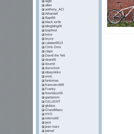
aigle
allan
anthony_ACI
Athanaël
Bapt66
black turtle
blingbling66
bojofred
brice
bryce
catalan6613
Chris Oms
claps
David the Yeti
dean66
doumé
ducochon
elpayoloko
enric
fantomas
francoisvtt66
Franky
freerideur66
gaetansm
GILLIGHT
globius
GrandManu
HYO
inferno66
jack
jean marc
jiaimef