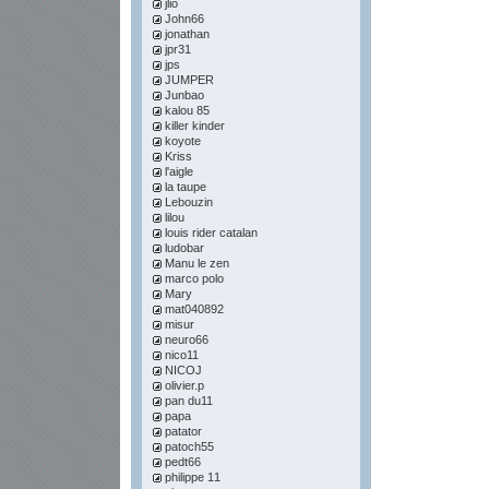
jlio
John66
jonathan
jpr31
jps
JUMPER
Junbao
kalou 85
killer kinder
koyote
Kriss
l'aigle
la taupe
Lebouzin
lilou
louis rider catalan
ludobar
Manu le zen
marco polo
Mary
mat040892
misur
neuro66
nico11
NICOJ
olivier.p
pan du11
papa
patator
patoch55
pedt66
philippe 11