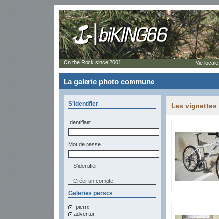
On the Rock since 2001
Vie locale
La galerie photo commune
S'identifier
Les vignettes
Identifiant :
Mot de passe :
Créer un compte
Galeries persos
-pierre-
adventur