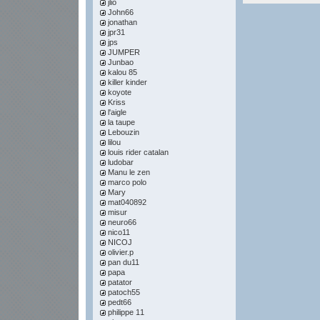
jlio
John66
jonathan
jpr31
jps
JUMPER
Junbao
kalou 85
killer kinder
koyote
Kriss
l'aigle
la taupe
Lebouzin
lilou
louis rider catalan
ludobar
Manu le zen
marco polo
Mary
mat040892
misur
neuro66
nico11
NICOJ
olivier.p
pan du11
papa
patator
patoch55
pedt66
philippe 11