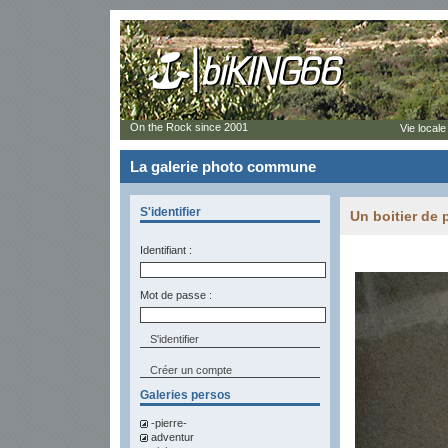
On the Rock since 2001
Vie locale
La galerie photo commune
S'identifier
Un boitier de 
Identifiant :
Mot de passe :
Créer un compte
Galeries persos
-pierre-
adventur