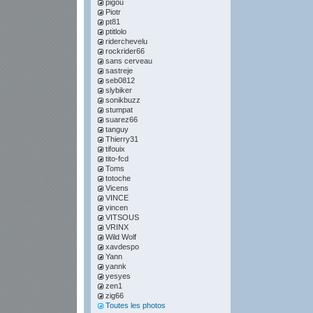
pigou
Piotr
pt81
ptitlolo
riderchevelu
rockrider66
sans cerveau
sastreje
seb0812
slybiker
sonikbuzz
stumpat
suarez66
tanguy
Thierry31
tifouix
tito-fcd
Toms
totoche
Vicens
VINCE
vincen
VITSOUS
VRINX
Wild Wolf
xavdespo
Yann
yannk
yesyes
zen1
zig66
Toutes les photos