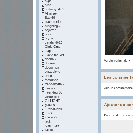
aigle
allan
anthony_ACI
Athanaël
Bapt66
black turtle
blingbling66
bojofred
brice
bryce
catalan6613
Chris Oms
claps
David the Yeti
dean66
Version originale
doumé
ducochon
elpayoloko
enric
Les commenta
fantomas
francoisvtt66
Aucun commentaire
Franky
freerideur66
gaetansm
GILLIGHT
Ajouter un co
globius
GrandManu
HYO
Pour poster un comme
inferno66
jack
jean marc
jiaimef