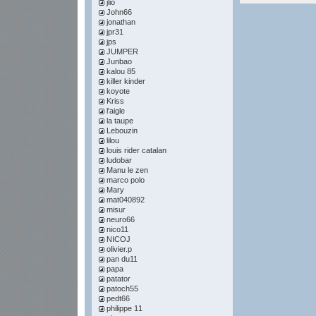
jlio
John66
jonathan
jpr31
jps
JUMPER
Junbao
kalou 85
killer kinder
koyote
Kriss
l'aigle
la taupe
Lebouzin
lilou
louis rider catalan
ludobar
Manu le zen
marco polo
Mary
mat040892
misur
neuro66
nico11
NICOJ
olivier.p
pan du11
papa
patator
patoch55
pedt66
philippe 11