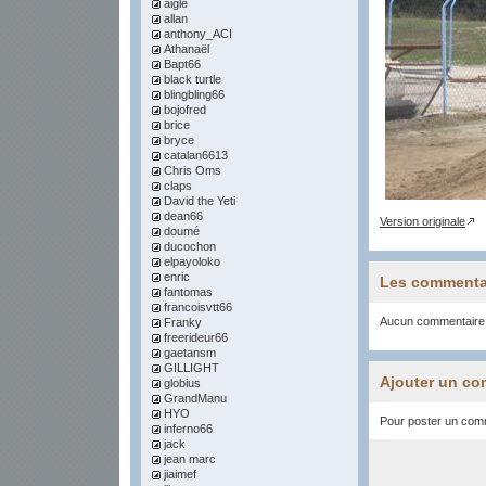
aigle
allan
anthony_ACI
Athanaël
Bapt66
black turtle
blingbling66
bojofred
brice
bryce
catalan6613
Chris Oms
claps
David the Yeti
dean66
Version originale
doumé
ducochon
elpayoloko
enric
Les commenta
fantomas
francoisvtt66
Aucun commentaire
Franky
freerideur66
gaetansm
GILLIGHT
Ajouter un co
globius
GrandManu
HYO
Pour poster un comme
inferno66
jack
jean marc
jiaimef