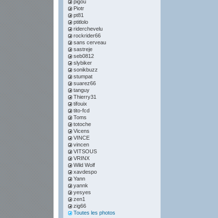
pigou
Piotr
pt81
ptitlolo
riderchevelu
rockrider66
sans cerveau
sastreje
seb0812
slybiker
sonikbuzz
stumpat
suarez66
tanguy
Thierry31
tifouix
tito-fcd
Toms
totoche
Vicens
VINCE
vincen
VITSOUS
VRINX
Wild Wolf
xavdespo
Yann
yannk
yesyes
zen1
zig66
Toutes les photos