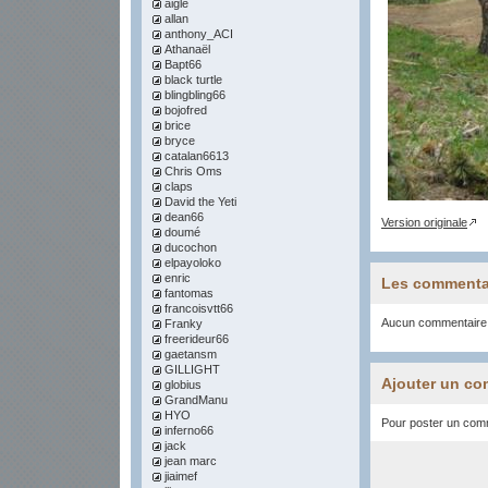
aigle
allan
anthony_ACI
Athanaël
Bapt66
black turtle
blingbling66
bojofred
brice
bryce
catalan6613
Chris Oms
claps
David the Yeti
dean66
Version originale
doumé
ducochon
elpayoloko
enric
Les commenta
fantomas
francoisvtt66
Aucun commentaire
Franky
freerideur66
gaetansm
GILLIGHT
Ajouter un co
globius
GrandManu
HYO
Pour poster un comme
inferno66
jack
jean marc
jiaimef