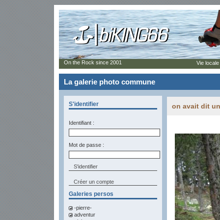
On the Rock since 2001
Vie locale
La galerie photo commune
S'identifier
on avait dit un
Identifiant :
Mot de passe :
Créer un compte
Galeries persos
-pierre-
adventur