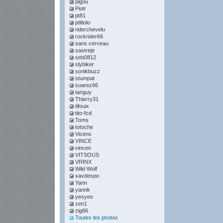
pigou
Piotr
pt81
ptitlolo
riderchevelu
rockrider66
sans cerveau
sastreje
seb0812
slybiker
sonikbuzz
stumpat
suarez66
tanguy
Thierry31
tifouix
tito-fcd
Toms
totoche
Vicens
VINCE
vincen
VITSOUS
VRINX
Wild Wolf
xavdespo
Yann
yannk
yesyes
zen1
zig66
Toutes les photos