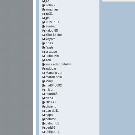
jlio
John66
jonathan
jpr31
jps
JUMPER
Junbao
kalou 85
killer kinder
koyote
Kriss
l'aigle
la taupe
Lebouzin
lilou
louis rider catalan
ludobar
Manu le zen
marco polo
Mary
mat040892
misur
neuro66
nico11
NICOJ
olivier.p
pan du11
papa
patator
patoch55
pedt66
philippe 11