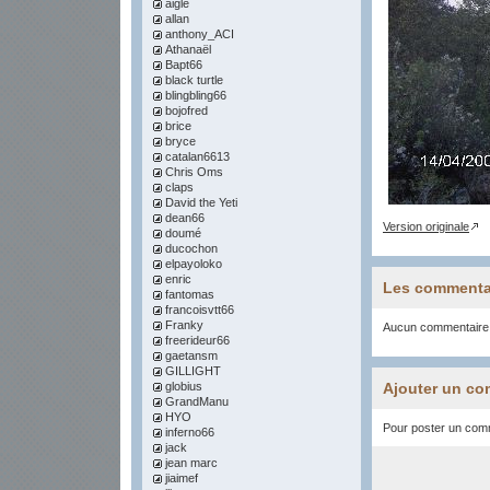
aigle
allan
anthony_ACI
Athanaël
Bapt66
black turtle
blingbling66
bojofred
brice
bryce
catalan6613
Chris Oms
claps
David the Yeti
dean66
Version originale
doumé
ducochon
elpayoloko
enric
Les commenta
fantomas
francoisvtt66
Franky
Aucun commentaire
freerideur66
gaetansm
GILLIGHT
globius
Ajouter un co
GrandManu
HYO
Pour poster un comme
inferno66
jack
jean marc
jiaimef