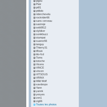
pigou
Piotr
pt81
ptitlolo
riderchevelu
rockrider66
sans cerveau
sastreje
seb0812
slybiker
sonikbuzz
stumpat
suarez66
tanguy
Thierry31
tifouix
tito-fcd
Toms
totoche
Vicens
VINCE
vincen
VITSOUS
VRINX
Wild Wolf
xavdespo
Yann
yannk
yesyes
zen1
zig66
Toutes les photos