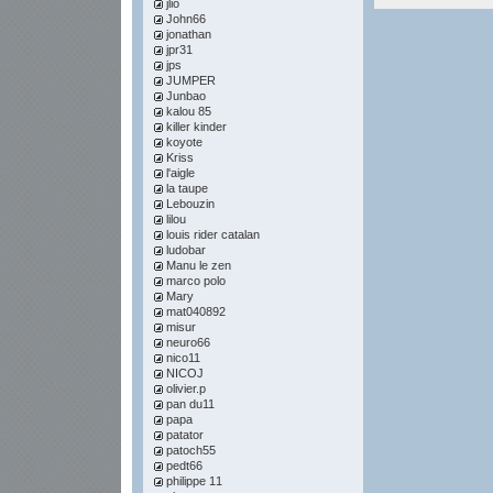
jlio
John66
jonathan
jpr31
jps
JUMPER
Junbao
kalou 85
killer kinder
koyote
Kriss
l'aigle
la taupe
Lebouzin
lilou
louis rider catalan
ludobar
Manu le zen
marco polo
Mary
mat040892
misur
neuro66
nico11
NICOJ
olivier.p
pan du11
papa
patator
patoch55
pedt66
philippe 11