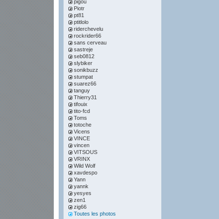
pigou
Piotr
pt81
ptitlolo
riderchevelu
rockrider66
sans cerveau
sastreje
seb0812
slybiker
sonikbuzz
stumpat
suarez66
tanguy
Thierry31
tifouix
tito-fcd
Toms
totoche
Vicens
VINCE
vincen
VITSOUS
VRINX
Wild Wolf
xavdespo
Yann
yannk
yesyes
zen1
zig66
Toutes les photos