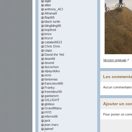
aigle
allan
anthony_ACI
Athanaël
Bapt66
black turtle
blingbling66
bojofred
brice
bryce
catalan6613
Chris Oms
claps
David the Yeti
dean66
Version originale
doumé
ducochon
elpayoloko
enric
Les commenta
fantomas
francoisvtt66
Aucun commentaire
Franky
freerideur66
gaetansm
GILLIGHT
Ajouter un co
globius
GrandManu
HYO
Pour poster un comme
inferno66
jack
jean marc
jiaimef