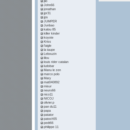
jlio
John66
jonathan
jpr31
jps
JUMPER
Junbao
kalou 85
killer kinder
koyote
Kriss
l'aigle
la taupe
Lebouzin
lilou
louis rider catalan
ludobar
Manu le zen
marco polo
Mary
mat040892
misur
neuro66
nico11
NICOJ
olivier.p
pan du11
papa
patator
patoch55
pedt66
philippe 11