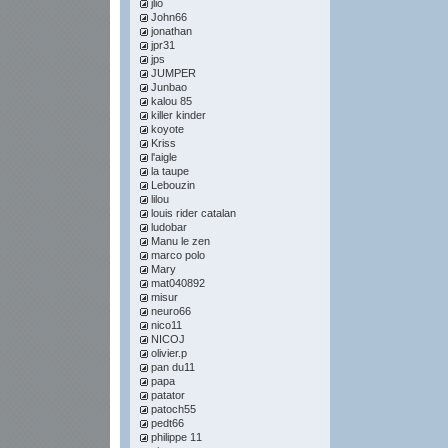
jlio
John66
jonathan
jpr31
jps
JUMPER
Junbao
kalou 85
killer kinder
koyote
Kriss
l'aigle
la taupe
Lebouzin
lilou
louis rider catalan
ludobar
Manu le zen
marco polo
Mary
mat040892
misur
neuro66
nico11
NICOJ
olivier.p
pan du11
papa
patator
patoch55
pedt66
philippe 11