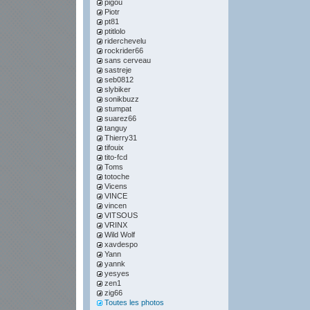
pigou
Piotr
pt81
ptitlolo
riderchevelu
rockrider66
sans cerveau
sastreje
seb0812
slybiker
sonikbuzz
stumpat
suarez66
tanguy
Thierry31
tifouix
tito-fcd
Toms
totoche
Vicens
VINCE
vincen
VITSOUS
VRINX
Wild Wolf
xavdespo
Yann
yannk
yesyes
zen1
zig66
Toutes les photos