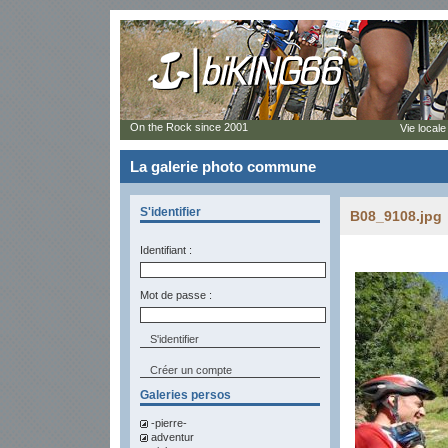
On the Rock since 2001
Vie locale
La galerie photo commune
S'identifier
B08_9108.jpg
Identifiant :
Mot de passe :
Créer un compte
Galeries persos
-pierre-
adventur