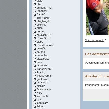
aigle
allan
anthony_ACI
Athanaël
Bapt66
black turtle
blingbling66
bojofred
brice
bryce
catalan6613
Chris Oms
Version originale
claps
David the Yeti
dean66
doumé
Les commenta
ducochon
elpayoloko
enric
Aucun commentaire
fantomas
francoisvtt66
Franky
freerideur66
Ajouter un co
gaetansm
GILLIGHT
Pour poster un comme
globius
GrandManu
HYO
inferno66
jack
jean marc
jiaimef