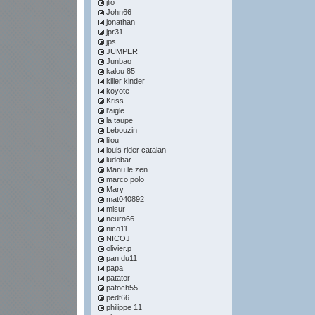
jlio
John66
jonathan
jpr31
jps
JUMPER
Junbao
kalou 85
killer kinder
koyote
Kriss
l'aigle
la taupe
Lebouzin
lilou
louis rider catalan
ludobar
Manu le zen
marco polo
Mary
mat040892
misur
neuro66
nico11
NICOJ
olivier.p
pan du11
papa
patator
patoch55
pedt66
philippe 11