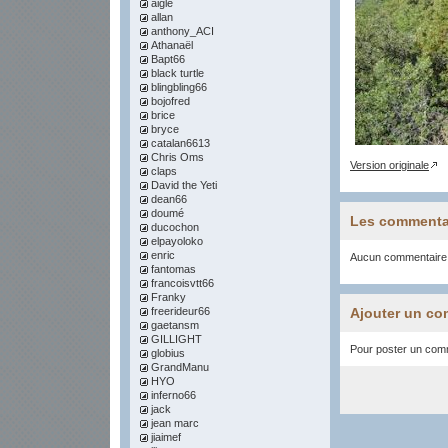
aigle
allan
anthony_ACI
Athanaël
Bapt66
black turtle
blingbling66
bojofred
brice
bryce
catalan6613
Chris Oms
Version originale
claps
David the Yeti
dean66
doumé
Les commenta
ducochon
elpayoloko
enric
Aucun commentaire
fantomas
francoisvtt66
Franky
freerideur66
Ajouter un co
gaetansm
GILLIGHT
Pour poster un comme
globius
GrandManu
HYO
inferno66
jack
jean marc
jiaimef