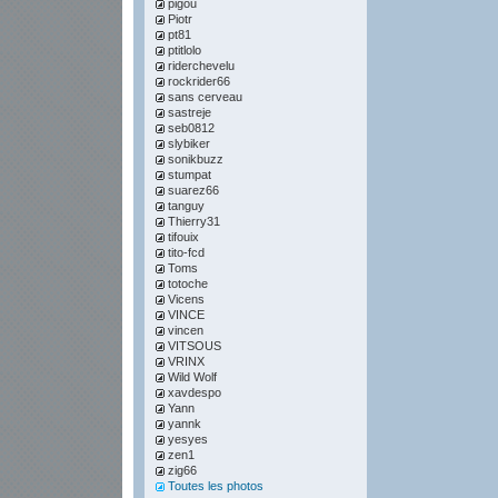
pigou
Piotr
pt81
ptitlolo
riderchevelu
rockrider66
sans cerveau
sastreje
seb0812
slybiker
sonikbuzz
stumpat
suarez66
tanguy
Thierry31
tifouix
tito-fcd
Toms
totoche
Vicens
VINCE
vincen
VITSOUS
VRINX
Wild Wolf
xavdespo
Yann
yannk
yesyes
zen1
zig66
Toutes les photos