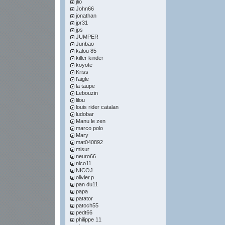
jlio
John66
jonathan
jpr31
jps
JUMPER
Junbao
kalou 85
killer kinder
koyote
Kriss
l'aigle
la taupe
Lebouzin
lilou
louis rider catalan
ludobar
Manu le zen
marco polo
Mary
mat040892
misur
neuro66
nico11
NICOJ
olivier.p
pan du11
papa
patator
patoch55
pedt66
philippe 11