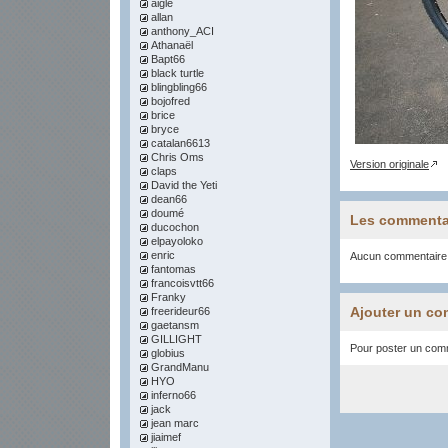
aigle
allan
anthony_ACI
Athanaël
Bapt66
black turtle
blingbling66
bojofred
brice
bryce
catalan6613
Chris Oms
Version originale
claps
David the Yeti
dean66
doumé
Les commenta
ducochon
elpayoloko
enric
Aucun commentaire
fantomas
francoisvtt66
Franky
Ajouter un co
freerideur66
gaetansm
GILLIGHT
Pour poster un comme
globius
GrandManu
HYO
inferno66
jack
jean marc
jiaimef