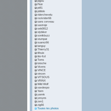
pigou
Piotr
pt81
ptitlolo
riderchevelu
rockrider66
sans cerveau
sastreje
seb0812
slybiker
sonikbuzz
stumpat
suarez66
tanguy
Thierry31
tifouix
tito-fcd
Toms
totoche
Vicens
VINCE
vincen
VITSOUS
VRINX
Wild Wolf
xavdespo
Yann
yannk
yesyes
zen1
zig66
Toutes les photos