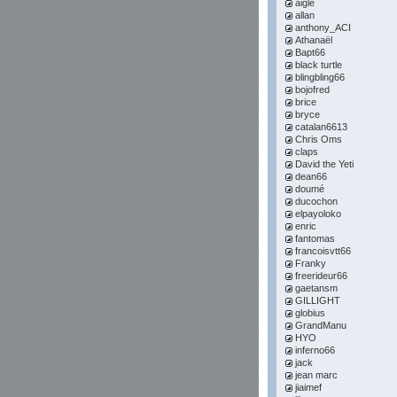
aigle
allan
anthony_ACI
Athanaël
Bapt66
black turtle
blingbling66
bojofred
brice
bryce
catalan6613
Chris Oms
claps
David the Yeti
dean66
doumé
ducochon
elpayoloko
enric
fantomas
francoisvtt66
Franky
freerideur66
gaetansm
GILLIGHT
globius
GrandManu
HYO
inferno66
jack
jean marc
jiaimef