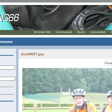
Vie locale (66)
Communauté
Divers
L'association
commune
dsc09627.jpg
Parta