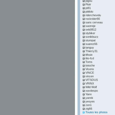
pigou
Piotr
pt81
ptitlolo
riderchevelu
rockrider66
sans cerveau
sastreje
seb0812
slybiker
sonikbuzz
stumpat
suarez66
tanguy
Thierry31
tifouix
tito-fcd
Toms
totoche
Vicens
VINCE
vincen
VITSOUS
VRINX
Wild Wolf
xavdespo
Yann
yannk
yesyes
zen1
zig66
Toutes les photos