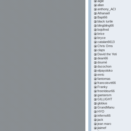
aigle
allan
anthony_ACI
Athanaël
Bapt66
black turtle
blingbling66
bojofred
brice
bryce
catalan6613
Chris Oms
claps
David the Yeti
dean66
doumé
ducochon
elpayoloko
enric
fantomas
francoisvtt66
Franky
freerideur66
gaetansm
GILLIGHT
globius
GrandManu
HYO
inferno66
jack
jean marc
jiaimef