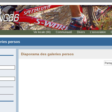
Vie locale (66)
Communauté
Divers
L'association
ries persos
Diaporama des galeries persos
Parta