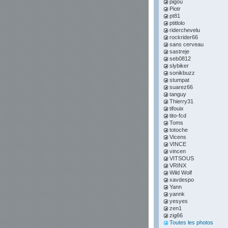
pigou
Piotr
pt81
ptitlolo
riderchevelu
rockrider66
sans cerveau
sastreje
seb0812
slybiker
sonikbuzz
stumpat
suarez66
tanguy
Thierry31
tifouix
tito-fcd
Toms
totoche
Vicens
VINCE
vincen
VITSOUS
VRINX
Wild Wolf
xavdespo
Yann
yannk
yesyes
zen1
zig66
Toutes les photos