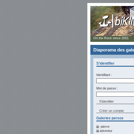
On the Rock since 2001
Diaporama des gale
S'identifier
Identifiant :
Mot de passe :
Créer un compte
Galeries persos
-pierre-
adventur