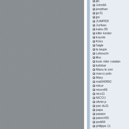
jlio
John66
jonathan
jpr31
jps
JUMPER
Junbao
kalou 85
killer kinder
koyote
Kriss
l'aigle
la taupe
Lebouzin
lilou
louis rider catalan
ludobar
Manu le zen
marco polo
Mary
mat040892
misur
neuro66
nico11
NICOJ
olivier.p
pan du11
papa
patator
patoch55
pedt66
philippe 11