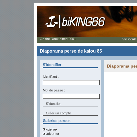
On the Rock since 2001
Vie locale
Diaporama perso de kalou 85
S'identifier
Diaporama per
Identifiant :
Mot de passe :
Créer un compte
Galeries persos
-pierre-
adventur