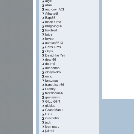
aigle
allan
anthony_ACI
Athanaël
Bapt66
black turtle
blingbling66
bojofred
brice
bryce
catalan6613
Chris Oms
claps
David the Yeti
dean66
doumé
ducochon
elpayoloko
enric
fantomas
francoisvtt66
Franky
freerideur66
gaetansm
GILLIGHT
globius
GrandManu
HYO
inferno66
jack
jean marc
jiaimef