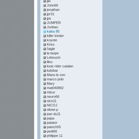
jlio
John66
jonathan
jpr31
jps
JUMPER
Junbao
kalou 85
killer kinder
koyote
Kriss
l'aigle
la taupe
Lebouzin
lilou
louis rider catalan
ludobar
Manu le zen
marco polo
Mary
mat040892
misur
neuro66
nico11
NICOJ
olivier.p
pan du11
papa
patator
patoch55
pedt66
philippe 11