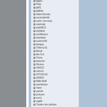
pigou
Piotr
pt81
ptitlolo
riderchevelu
rockrider66
sans cerveau
sastreje
seb0812
slybiker
sonikbuzz
stumpat
suarez66
tanguy
Thierry31
tifouix
tito-fcd
Toms
totoche
Vicens
VINCE
vincen
VITSOUS
VRINX
Wild Wolf
xavdespo
Yann
yannk
yesyes
zen1
zig66
Toutes les photos