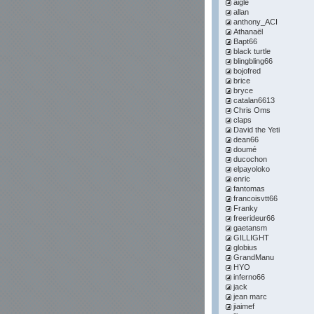
aigle
allan
anthony_ACI
Athanaël
Bapt66
black turtle
blingbling66
bojofred
brice
bryce
catalan6613
Chris Oms
claps
David the Yeti
dean66
doumé
ducochon
elpayoloko
enric
fantomas
francoisvtt66
Franky
freerideur66
gaetansm
GILLIGHT
globius
GrandManu
HYO
inferno66
jack
jean marc
jiaimef