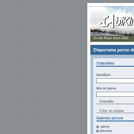
On the Rock since 2001
Diaporama perso d
S'identifier
Identifiant :
Mot de passe :
Créer un compte
Galeries persos
-pierre-
adventur