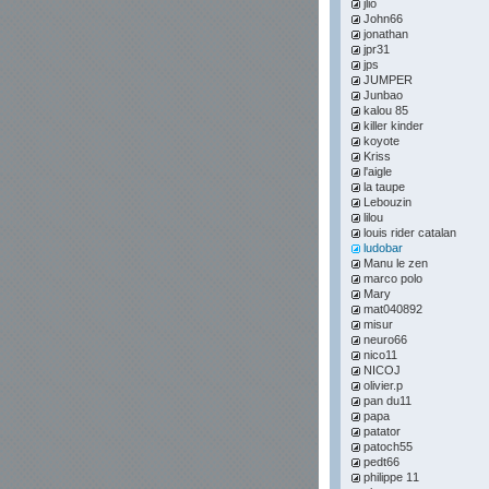
jlio
John66
jonathan
jpr31
jps
JUMPER
Junbao
kalou 85
killer kinder
koyote
Kriss
l'aigle
la taupe
Lebouzin
lilou
louis rider catalan
ludobar
Manu le zen
marco polo
Mary
mat040892
misur
neuro66
nico11
NICOJ
olivier.p
pan du11
papa
patator
patoch55
pedt66
philippe 11