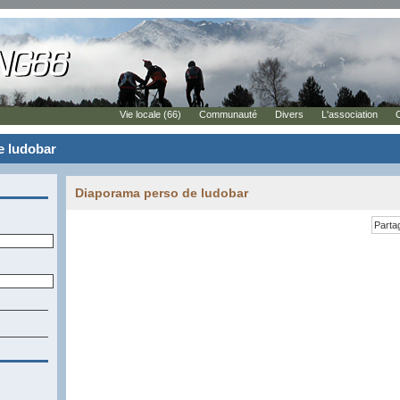
Vie locale (66)
Communauté
Divers
L'association
e ludobar
Diaporama perso de ludobar
Parta