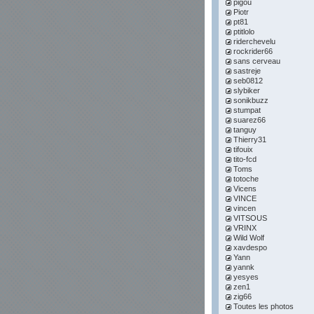
pigou
Piotr
pt81
ptitlolo
riderchevelu
rockrider66
sans cerveau
sastreje
seb0812
slybiker
sonikbuzz
stumpat
suarez66
tanguy
Thierry31
tifouix
tito-fcd
Toms
totoche
Vicens
VINCE
vincen
VITSOUS
VRINX
Wild Wolf
xavdespo
Yann
yannk
yesyes
zen1
zig66
Toutes les photos