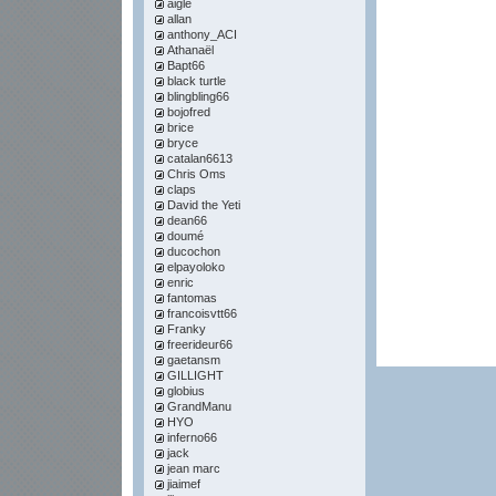
aigle
allan
anthony_ACI
Athanaël
Bapt66
black turtle
blingbling66
bojofred
brice
bryce
catalan6613
Chris Oms
claps
David the Yeti
dean66
doumé
ducochon
elpayoloko
enric
fantomas
francoisvtt66
Franky
freerideur66
gaetansm
GILLIGHT
globius
GrandManu
HYO
inferno66
jack
jean marc
jiaimef