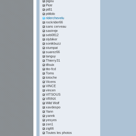
pigou
Piotr
pt81
ptitlolo
riderchevelu
rockrider66
sans cerveau
sastreje
seb0812
slybiker
sonikbuzz
stumpat
suarez66
tanguy
Thierry31
tifouix
tito-fcd
Toms
totoche
Vicens
VINCE
vincen
VITSOUS
VRINX
Wild Wolf
xavdespo
Yann
yannk
yesyes
zen1
zig66
Toutes les photos