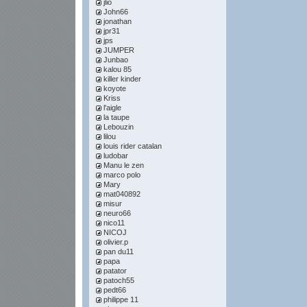
jlio
John66
jonathan
jpr31
jps
JUMPER
Junbao
kalou 85
killer kinder
koyote
Kriss
l'aigle
la taupe
Lebouzin
lilou
louis rider catalan
ludobar
Manu le zen
marco polo
Mary
mat040892
misur
neuro66
nico11
NICOJ
olivier.p
pan du11
papa
patator
patoch55
pedt66
philippe 11