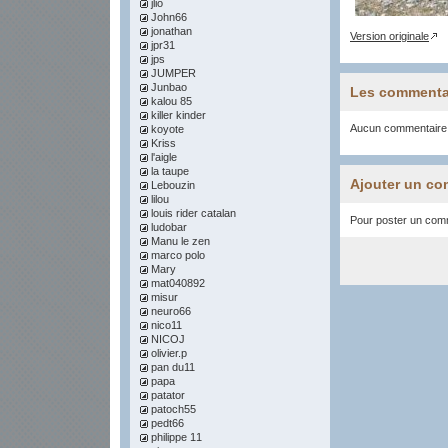
jlio
John66
jonathan
Version originale
jpr31
jps
JUMPER
Junbao
Les commenta
kalou 85
killer kinder
Aucun commentaire
koyote
Kriss
l'aigle
la taupe
Ajouter un co
Lebouzin
lilou
louis rider catalan
Pour poster un comme
ludobar
Manu le zen
marco polo
Mary
mat040892
misur
neuro66
nico11
NICOJ
olivier.p
pan du11
papa
patator
patoch55
pedt66
philippe 11