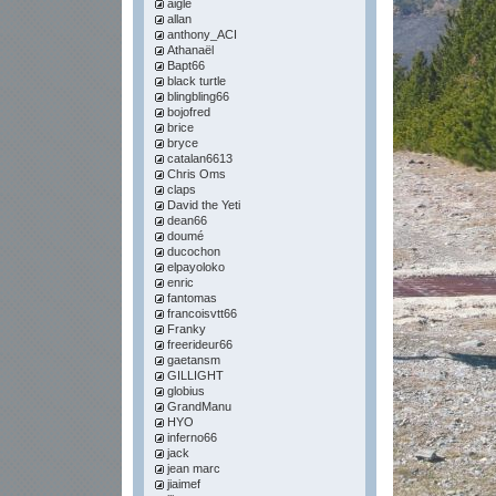
aigle
allan
anthony_ACI
Athanaël
Bapt66
black turtle
blingbling66
bojofred
brice
bryce
catalan6613
Chris Oms
claps
David the Yeti
dean66
doumé
ducochon
elpayoloko
enric
fantomas
francoisvtt66
Franky
freerideur66
gaetansm
GILLIGHT
globius
GrandManu
HYO
inferno66
jack
jean marc
jiaimef