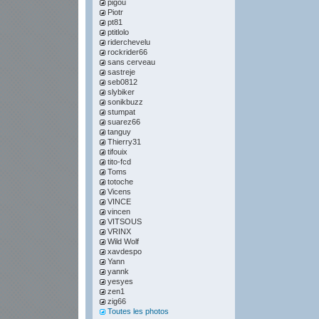
pigou
Piotr
pt81
ptitlolo
riderchevelu
rockrider66
sans cerveau
sastreje
seb0812
slybiker
sonikbuzz
stumpat
suarez66
tanguy
Thierry31
tifouix
tito-fcd
Toms
totoche
Vicens
VINCE
vincen
VITSOUS
VRINX
Wild Wolf
xavdespo
Yann
yannk
yesyes
zen1
zig66
Toutes les photos