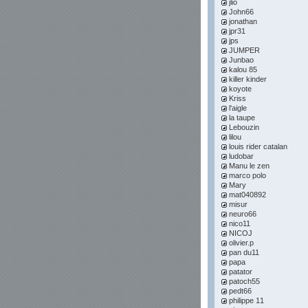
jlio
John66
jonathan
jpr31
jps
JUMPER
Junbao
kalou 85
killer kinder
koyote
Kriss
l'aigle
la taupe
Lebouzin
lilou
louis rider catalan
ludobar
Manu le zen
marco polo
Mary
mat040892
misur
neuro66
nico11
NICOJ
olivier.p
pan du11
papa
patator
patoch55
pedt66
philippe 11