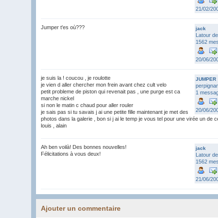
21/02/20
Jumper t'es où???
jack
Latour de
1562 me
20/06/20
je suis la ! coucou , je roulotte
JUMPER
je vien d aller chercher mon frein avant chez cult velo
perpignan
petit probleme de piston qui revenait pas , une purge est ca
1 messa
marche nickel
si non le matin c chaud pour aller rouler
20/06/20
je sais pas si tu savais j ai une petite fille maintenant je met des
photos dans la galerie , bon si j ai le temp je vous tel pour une virée un de
louis , alain
Ah ben voilà! Des bonnes nouvelles!
jack
Félicitations à vous deux!
Latour de
1562 me
21/06/20
Ajouter un commentaire