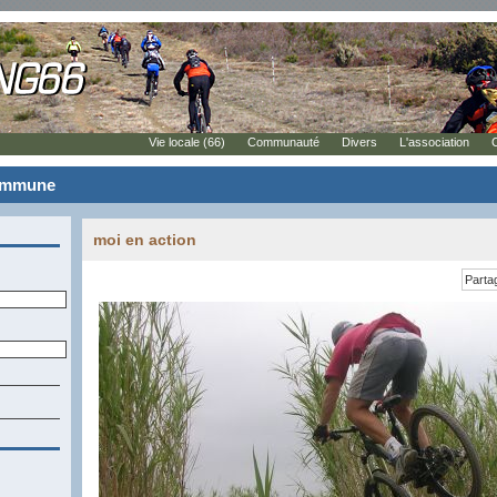
Vie locale (66)
Communauté
Divers
L'association
commune
moi en action
Parta