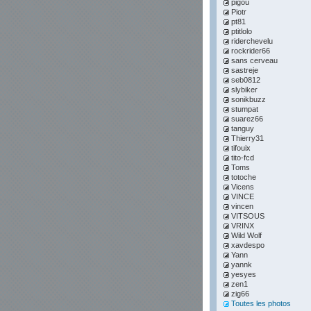
pigou
Piotr
pt81
ptitlolo
riderchevelu
rockrider66
sans cerveau
sastreje
seb0812
slybiker
sonikbuzz
stumpat
suarez66
tanguy
Thierry31
tifouix
tito-fcd
Toms
totoche
Vicens
VINCE
vincen
VITSOUS
VRINX
Wild Wolf
xavdespo
Yann
yannk
yesyes
zen1
zig66
Toutes les photos