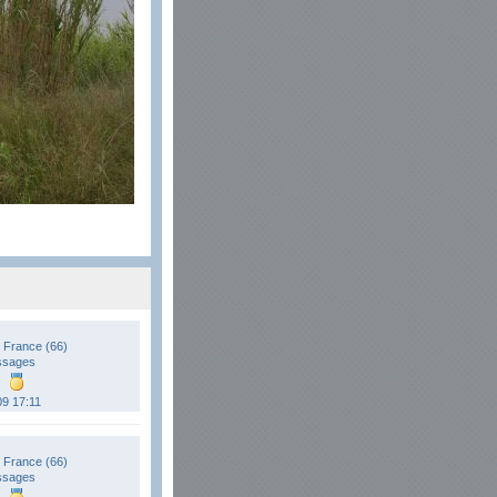
 France (66)
ssages
09 17:11
 France (66)
ssages