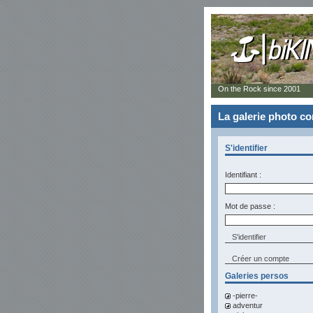
On the Rock since 2001
La galerie photo 
S'identifier
Identifiant :
Mot de passe :
Créer un compte
Galeries persos
-pierre-
adventur