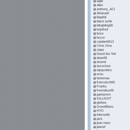
aigle
allan
anthony_ACI
Athanaël
Bapt66
black turtle
blingbling66
bojofred
brice
bryce
catalan6613
Chris Oms
claps
David the Yeti
dean66
doumé
ducochon
elpayoloko
enric
fantomas
francoisvtt66
Franky
freerideur66
gaetansm
GILLIGHT
globius
GrandManu
HYO
inferno66
jack
jean marc
jiaimef