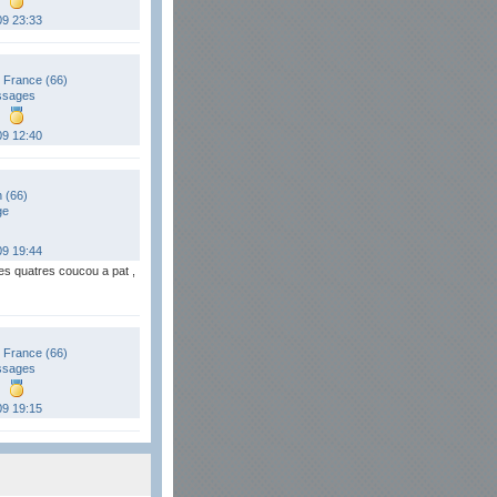
09 23:33
 France (66)
ssages
09 12:40
 (66)
ge
09 19:44
 ces quatres coucou a pat ,
 France (66)
ssages
09 19:15