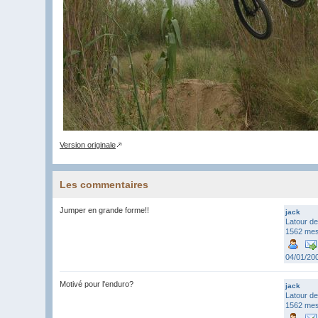
Version originale
Les commentaires
Jumper en grande forme!!
jack
Latour de
1562 me
04/01/20
Motivé pour l'enduro?
jack
Latour de
1562 me