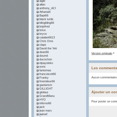
aigle
allan
anthony_ACI
Athanaël
Bapt66
black turtle
blingbling66
bojofred
brice
bryce
catalan6613
Chris Oms
claps
David the Yeti
dean66
Version originale
doumé
ducochon
elpayoloko
enric
Les commenta
fantomas
francoisvtt66
Aucun commentaire
Franky
freerideur66
gaetansm
GILLIGHT
Ajouter un co
globius
GrandManu
HYO
Pour poster un comme
inferno66
jack
jean marc
jiaimef