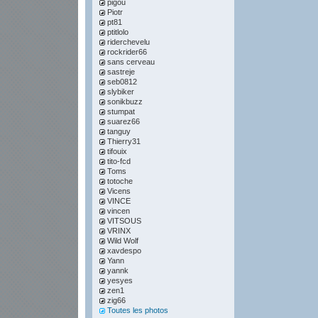
pigou
Piotr
pt81
ptitlolo
riderchevelu
rockrider66
sans cerveau
sastreje
seb0812
slybiker
sonikbuzz
stumpat
suarez66
tanguy
Thierry31
tifouix
tito-fcd
Toms
totoche
Vicens
VINCE
vincen
VITSOUS
VRINX
Wild Wolf
xavdespo
Yann
yannk
yesyes
zen1
zig66
Toutes les photos