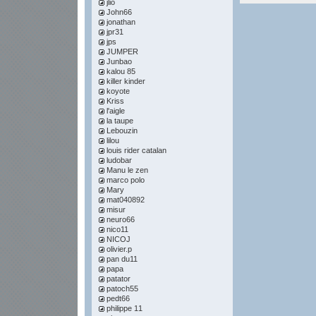
jlio
John66
jonathan
jpr31
jps
JUMPER
Junbao
kalou 85
killer kinder
koyote
Kriss
l'aigle
la taupe
Lebouzin
lilou
louis rider catalan
ludobar
Manu le zen
marco polo
Mary
mat040892
misur
neuro66
nico11
NICOJ
olivier.p
pan du11
papa
patator
patoch55
pedt66
philippe 11