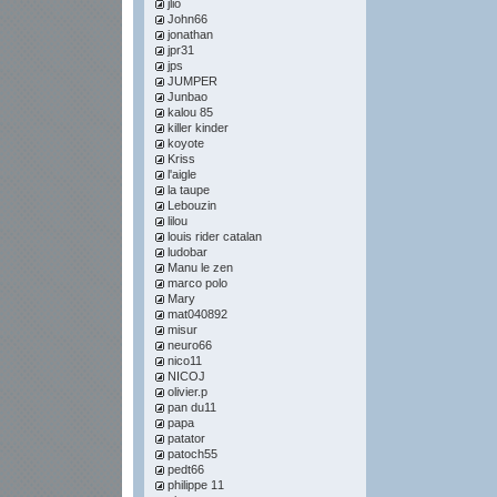
jlio
John66
jonathan
jpr31
jps
JUMPER
Junbao
kalou 85
killer kinder
koyote
Kriss
l'aigle
la taupe
Lebouzin
lilou
louis rider catalan
ludobar
Manu le zen
marco polo
Mary
mat040892
misur
neuro66
nico11
NICOJ
olivier.p
pan du11
papa
patator
patoch55
pedt66
philippe 11