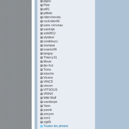
pigou
Piotr
pt81
ptitlolo
riderchevelu
rockrider66
sans cerveau
sastreje
seb0812
slybiker
sonikbuzz
stumpat
suarez66
tanguy
Thierry31
tifouix
tito-fcd
Toms
totoche
Vicens
VINCE
vincen
VITSOUS
VRINX
Wild Wolf
xavdespo
Yann
yannk
yesyes
zen1
zig66
Toutes les photos