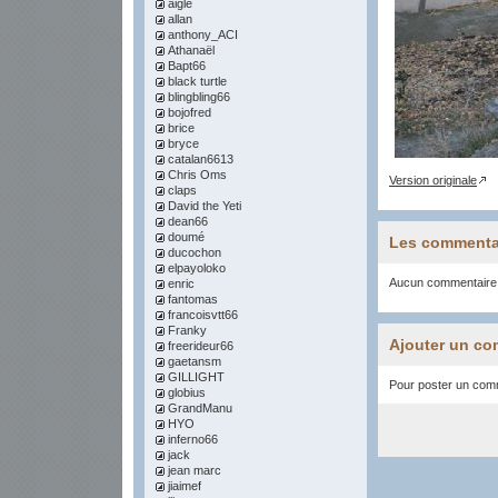
aigle
allan
anthony_ACI
Athanaël
Bapt66
black turtle
blingbling66
bojofred
brice
bryce
catalan6613
Chris Oms
Version originale
claps
David the Yeti
dean66
doumé
Les commenta
ducochon
elpayoloko
Aucun commentaire
enric
fantomas
francoisvtt66
Franky
Ajouter un co
freerideur66
gaetansm
GILLIGHT
Pour poster un comme
globius
GrandManu
HYO
inferno66
jack
jean marc
jiaimef