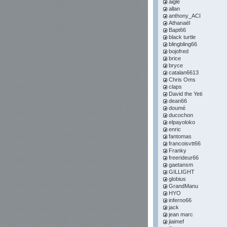
aigle
allan
anthony_ACI
Athanaël
Bapt66
black turtle
blingbling66
bojofred
brice
bryce
catalan6613
Chris Oms
claps
David the Yeti
dean66
doumé
ducochon
elpayoloko
enric
fantomas
francoisvtt66
Franky
freerideur66
gaetansm
GILLIGHT
globius
GrandManu
HYO
inferno66
jack
jean marc
jiaimef