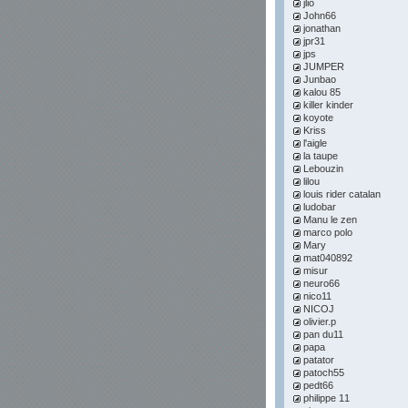
jlio
John66
jonathan
jpr31
jps
JUMPER
Junbao
kalou 85
killer kinder
koyote
Kriss
l'aigle
la taupe
Lebouzin
lilou
louis rider catalan
ludobar
Manu le zen
marco polo
Mary
mat040892
misur
neuro66
nico11
NICOJ
olivier.p
pan du11
papa
patator
patoch55
pedt66
philippe 11