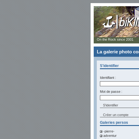
On the Rock since 2001
La galerie photo 
S'identifier
Identifiant :
Mot de passe :
Créer un compte
Galeries persos
-pierre-
adventur