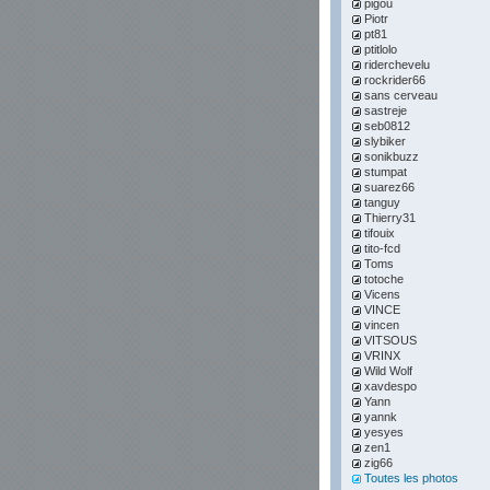
pigou
Piotr
pt81
ptitlolo
riderchevelu
rockrider66
sans cerveau
sastreje
seb0812
slybiker
sonikbuzz
stumpat
suarez66
tanguy
Thierry31
tifouix
tito-fcd
Toms
totoche
Vicens
VINCE
vincen
VITSOUS
VRINX
Wild Wolf
xavdespo
Yann
yannk
yesyes
zen1
zig66
Toutes les photos