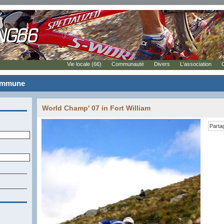
Vie locale (66)
Communauté
Divers
L'association
commune
World Champ' 07 in Fort William
Parta