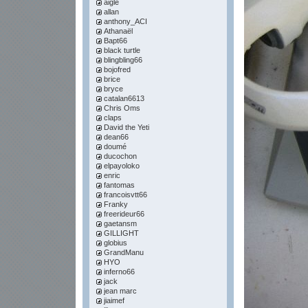
aigle
allan
anthony_ACI
Athanaël
Bapt66
black turtle
blingbling66
bojofred
brice
bryce
catalan6613
Chris Oms
claps
David the Yeti
dean66
doumé
ducochon
elpayoloko
enric
fantomas
francoisvtt66
Franky
freerideur66
gaetansm
GILLIGHT
globius
GrandManu
HYO
inferno66
jack
jean marc
jiaimef