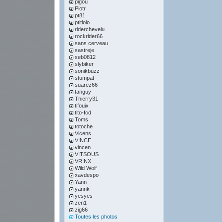
pigou
Piotr
pt81
ptitlolo
riderchevelu
rockrider66
sans cerveau
sastreje
seb0812
slybiker
sonikbuzz
stumpat
suarez66
tanguy
Thierry31
tifouix
tito-fcd
Toms
totoche
Vicens
VINCE
vincen
VITSOUS
VRINX
Wild Wolf
xavdespo
Yann
yannk
yesyes
zen1
zig66
Toutes les photos