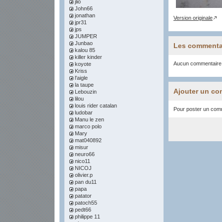
jlio
John66
jonathan
Version originale
jpr31
jps
JUMPER
Junbao
Les commenta
kalou 85
killer kinder
Aucun commentaire
koyote
Kriss
l'aigle
la taupe
Ajouter un co
Lebouzin
lilou
louis rider catalan
Pour poster un comme
ludobar
Manu le zen
marco polo
Mary
mat040892
misur
neuro66
nico11
NICOJ
olivier.p
pan du11
papa
patator
patoch55
pedt66
philippe 11