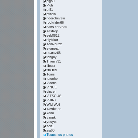
pigou
Piotr
pt81
ptitlolo
riderchevelu
rockrider66
sans cerveau
sastreje
seb0812
slybiker
sonikbuzz
stumpat
suarez66
tanguy
Thierry31
tifouix
tito-fcd
Toms
totoche
Vicens
VINCE
vincen
VITSOUS
VRINX
Wild Wolf
xavdespo
Yann
yannk
yesyes
zen1
zig66
Toutes les photos