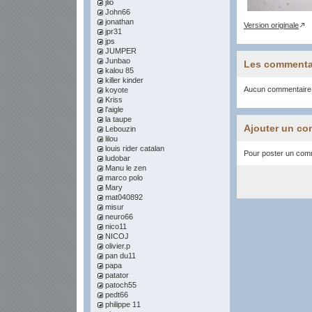
jlio
John66
jonathan
Version originale
jpr31
jps
JUMPER
Junbao
Les commenta
kalou 85
killer kinder
Aucun commentaire
koyote
Kriss
l'aigle
la taupe
Ajouter un co
Lebouzin
lilou
louis rider catalan
Pour poster un comme
ludobar
Manu le zen
marco polo
Mary
mat040892
misur
neuro66
nico11
NICOJ
olivier.p
pan du11
papa
patator
patoch55
pedt66
philippe 11