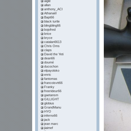
aigle
allan
anthony_ACI
Athanaël
Bapt66
black turtle
blingbling66
bojofred
brice
bryce
catalan6613
Chris Oms
claps
David the Yeti
dean66
doumé
ducochon
elpayoloko
enric
fantomas
francoisvtt66
Franky
freerideur66
gaetansm
GILLIGHT
globius
GrandManu
HYO
inferno66
jack
jean marc
jiaimef