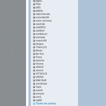
pigou
Piotr
pt81
ptitlolo
riderchevelu
rockrider66
sans cerveau
sastreje
seb0812
slybiker
sonikbuzz
stumpat
suarez66
tanguy
Thierry31
tifouix
tito-fcd
Toms
totoche
Vicens
VINCE
vincen
VITSOUS
VRINX
Wild Wolf
xavdespo
Yann
yannk
yesyes
zen1
zig66
Toutes les photos