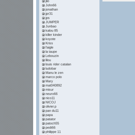
jlio
John66
jonathan
jpr31
jps
JUMPER
Junbao
kalou 85
killer kinder
koyote
Kriss
l'aigle
la taupe
Lebouzin
lilou
louis rider catalan
ludobar
Manu le zen
marco polo
Mary
mat040892
misur
neuro66
nico11
NICOJ
olivier.p
pan du11
papa
patator
patoch55
pedt66
philippe 11