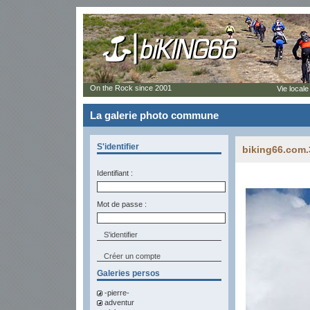
On the Rock since 2001
Vie locale
La galerie photo commune
S'identifier
biking66.com.
Identifiant :
Mot de passe :
Créer un compte
Galeries persos
-pierre-
adventur