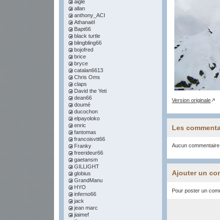
aigle
allan
anthony_ACI
Athanaël
Bapt66
black turtle
blingbling66
bojofred
brice
bryce
catalan6613
Chris Oms
claps
David the Yeti
dean66
Version originale
doumé
ducochon
elpayoloko
enric
Les commenta
fantomas
francoisvtt66
Aucun commentaire
Franky
freerideur66
gaetansm
GILLIGHT
Ajouter un co
globius
GrandManu
HYO
Pour poster un comme
inferno66
jack
jean marc
jiaimef