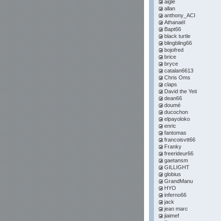
aigle
allan
anthony_ACI
Athanaël
Bapt66
black turtle
blingbling66
bojofred
brice
bryce
catalan6613
Chris Oms
claps
David the Yeti
dean66
doumé
ducochon
elpayoloko
enric
fantomas
francoisvtt66
Franky
freerideur66
gaetansm
GILLIGHT
globius
GrandManu
HYO
inferno66
jack
jean marc
jiaimef