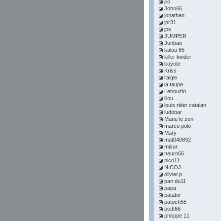
jlio
John66
jonathan
jpr31
jps
JUMPER
Junbao
kalou 85
killer kinder
koyote
Kriss
l'aigle
la taupe
Lebouzin
lilou
louis rider catalan
ludobar
Manu le zen
marco polo
Mary
mat040892
misur
neuro66
nico11
NICOJ
olivier.p
pan du11
papa
patator
patoch55
pedt66
philippe 11