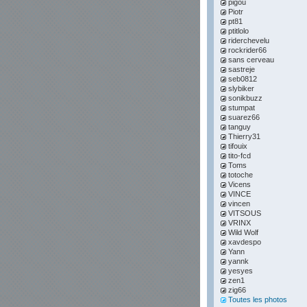
pigou
Piotr
pt81
ptitlolo
riderchevelu
rockrider66
sans cerveau
sastreje
seb0812
slybiker
sonikbuzz
stumpat
suarez66
tanguy
Thierry31
tifouix
tito-fcd
Toms
totoche
Vicens
VINCE
vincen
VITSOUS
VRINX
Wild Wolf
xavdespo
Yann
yannk
yesyes
zen1
zig66
Toutes les photos