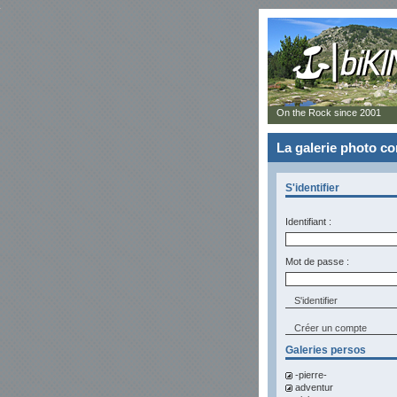
On the Rock since 2001
La galerie photo 
S'identifier
Identifiant :
Mot de passe :
Créer un compte
Galeries persos
-pierre-
adventur