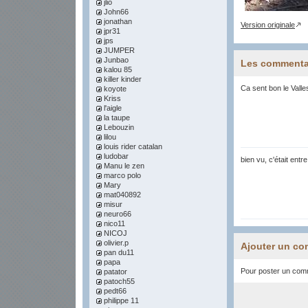
jlio
John66
jonathan
Version originale
jpr31
jps
JUMPER
Junbao
Les commenta
kalou 85
killer kinder
Ca sent bon le Valles
koyote
Kriss
l'aigle
la taupe
Lebouzin
lilou
louis rider catalan
ludobar
bien vu, c'était entr
Manu le zen
marco polo
Mary
mat040892
misur
neuro66
nico11
NICOJ
olivier.p
Ajouter un co
pan du11
papa
Pour poster un comme
patator
patoch55
pedt66
philippe 11