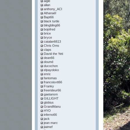
aigle
allan
anthony_ACI
Athanaël
Bapt66
black turtle
blingbling66
bojofred
brice
bryce
catalan6613
Chris Oms
claps
David the Yeti
dean66
doumé
ducochon
elpayoloko
enric
fantomas
francoisvtt66
Franky
freerideur66
gaetansm
GILLIGHT
globius
GrandManu
HYO
inferno66
jack
jean marc
jiaimef