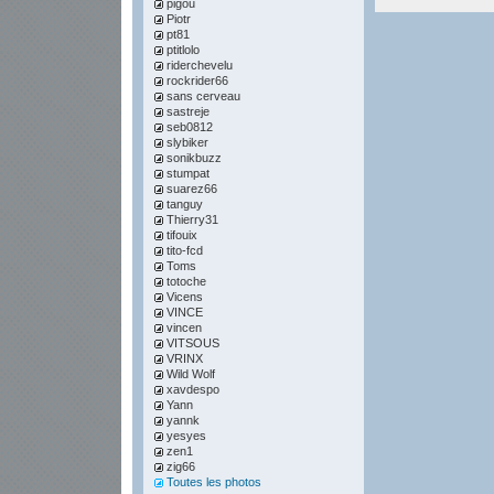
pigou
Piotr
pt81
ptitlolo
riderchevelu
rockrider66
sans cerveau
sastreje
seb0812
slybiker
sonikbuzz
stumpat
suarez66
tanguy
Thierry31
tifouix
tito-fcd
Toms
totoche
Vicens
VINCE
vincen
VITSOUS
VRINX
Wild Wolf
xavdespo
Yann
yannk
yesyes
zen1
zig66
Toutes les photos