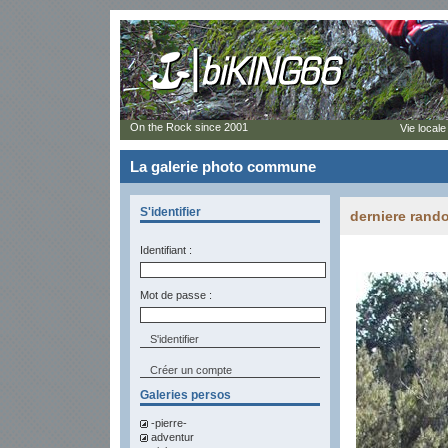
On the Rock since 2001
Vie locale
La galerie photo commune
S'identifier
derniere rand
Identifiant :
Mot de passe :
Créer un compte
Galeries persos
-pierre-
adventur