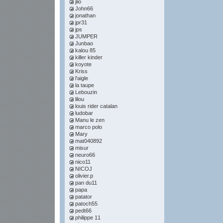
jlio
John66
jonathan
jpr31
jps
JUMPER
Junbao
kalou 85
killer kinder
koyote
Kriss
l'aigle
la taupe
Lebouzin
lilou
louis rider catalan
ludobar
Manu le zen
marco polo
Mary
mat040892
misur
neuro66
nico11
NICOJ
olivier.p
pan du11
papa
patator
patoch55
pedt66
philippe 11