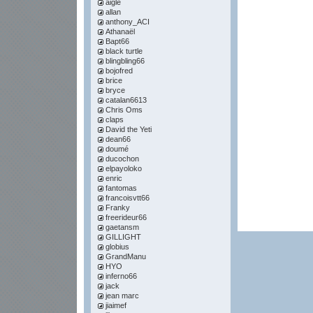
aigle
allan
anthony_ACI
Athanaël
Bapt66
black turtle
blingbling66
bojofred
brice
bryce
catalan6613
Chris Oms
claps
David the Yeti
dean66
doumé
ducochon
elpayoloko
enric
fantomas
francoisvtt66
Franky
freerideur66
gaetansm
GILLIGHT
globius
GrandManu
HYO
inferno66
jack
jean marc
jiaimef