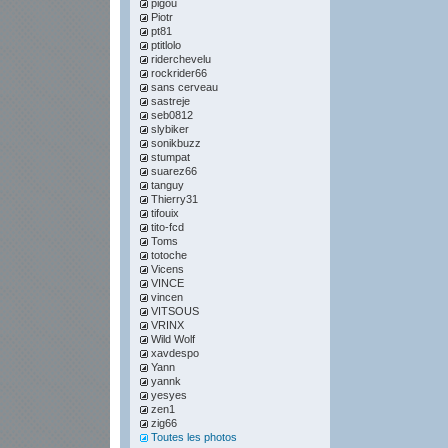
pigou
Piotr
pt81
ptitlolo
riderchevelu
rockrider66
sans cerveau
sastreje
seb0812
slybiker
sonikbuzz
stumpat
suarez66
tanguy
Thierry31
tifouix
tito-fcd
Toms
totoche
Vicens
VINCE
vincen
VITSOUS
VRINX
Wild Wolf
xavdespo
Yann
yannk
yesyes
zen1
zig66
Toutes les photos