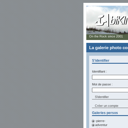
On the Rock since 2001
La galerie photo 
S'identifier
Identifiant :
Mot de passe :
Créer un compte
Galeries persos
-pierre-
adventur