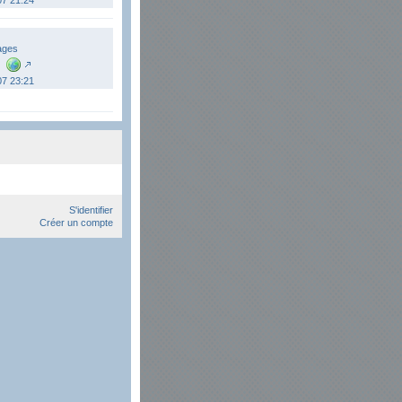
07 21:24
ages
07 23:21
S'identifier
Créer un compte