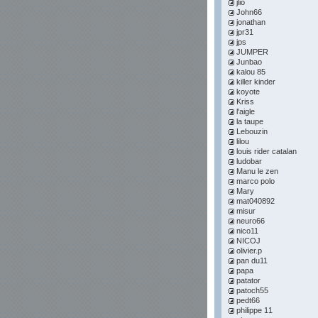
jlio
John66
jonathan
jpr31
jps
JUMPER
Junbao
kalou 85
killer kinder
koyote
Kriss
l'aigle
la taupe
Lebouzin
lilou
louis rider catalan
ludobar
Manu le zen
marco polo
Mary
mat040892
misur
neuro66
nico11
NICOJ
olivier.p
pan du11
papa
patator
patoch55
pedt66
philippe 11