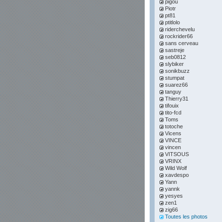
pigou
Piotr
pt81
ptitlolo
riderchevelu
rockrider66
sans cerveau
sastreje
seb0812
slybiker
sonikbuzz
stumpat
suarez66
tanguy
Thierry31
tifouix
tito-fcd
Toms
totoche
Vicens
VINCE
vincen
VITSOUS
VRINX
Wild Wolf
xavdespo
Yann
yannk
yesyes
zen1
zig66
Toutes les photos