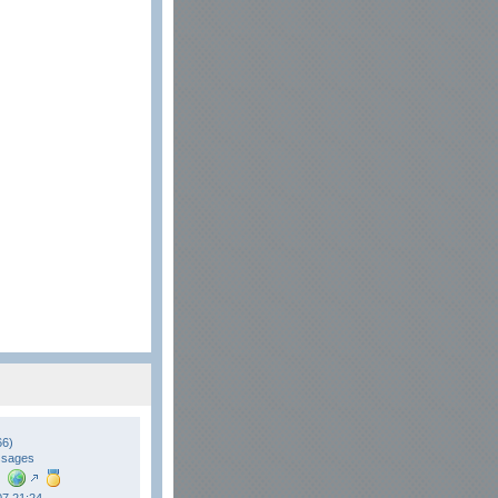
66)
ssages