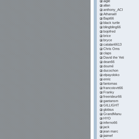
aigle
allan
anthony_ACI
Athanaël
Bapt66
black turtle
blingbling66
bojofred
brice
bryce
catalan6613
Chris Oms
claps
David the Yeti
dean66
doumé
ducochon
elpayoloko
enric
fantomas
francoisvtt66
Franky
freerideur66
gaetansm
GILLIGHT
globius
GrandManu
HYO
inferno66
jack
jean marc
jiaimef