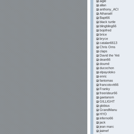
aigle
allan
anthony_ACI
Athanaël
Bapt66
black turtle
blingbling66
bojofred
brice
bryce
catalan6613
Chris Oms
claps
David the Yeti
dean66
doumé
ducochon
elpayoloko
enric
fantomas
francoisvtt66
Franky
freerideur66
gaetansm
GILLIGHT
globius
GrandManu
HYO
inferno66
jack
jean marc
jiaimef