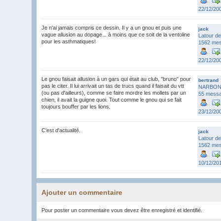
22/12/20
Je n'ai jamais compris ce dessin. Il y a un gnou et puis une
jack
vague allusion au dopage... à moins que ce soit de la ventoline
Latour de
pour les asthmatiques!
1562 me
22/12/20
Le gnou faisait allusion à un gars qui était au club, "bruno" pour
bertrand
pas le citer. Il lui arrivait un tas de trucs quand il faisait du vtt
NARBONN
(ou pas d'ailleurs), comme se faire mordre les mollets par un
55 mess
chien, il avait la guigne quoi. Tout comme le gnou qui se fait
toujours bouffer par les lions.
23/12/20
C'est d'actualité.
jack
Latour de
1562 me
10/12/20
Ajouter un commentaire
Pour poster un commentaire vous devez être enregistré et identifié.