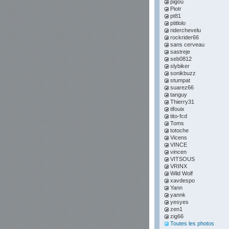
pigou
Piotr
pt81
ptitlolo
riderchevelu
rockrider66
sans cerveau
sastreje
seb0812
slybiker
sonikbuzz
stumpat
suarez66
tanguy
Thierry31
tifouix
tito-fcd
Toms
totoche
Vicens
VINCE
vincen
VITSOUS
VRINX
Wild Wolf
xavdespo
Yann
yannk
yesyes
zen1
zig66
Toutes les photos