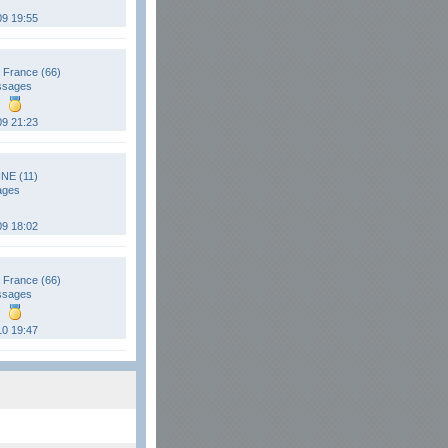
09 19:55
 France (66)
ssages
09 21:23
E (11)
ages
09 18:02
 France (66)
ssages
10 19:47