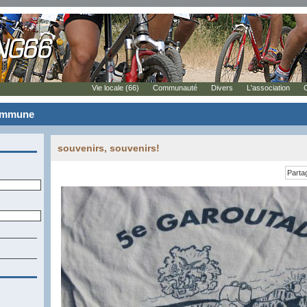
Vie locale (66)
Communauté
Divers
L'association
commune
souvenirs, souvenirs!
Parta