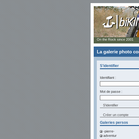
On the Rock since 2001
La galerie photo 
S'identifier
Identifiant :
Mot de passe :
Créer un compte
Galeries persos
-pierre-
adventur