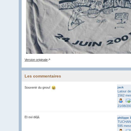
Version originale
Les commentaires
Souvenir du gnou!
jack
Latour de
1562 me
21/08/20
Et oui déjà.
philippe 
TUCHAN 
595 mes