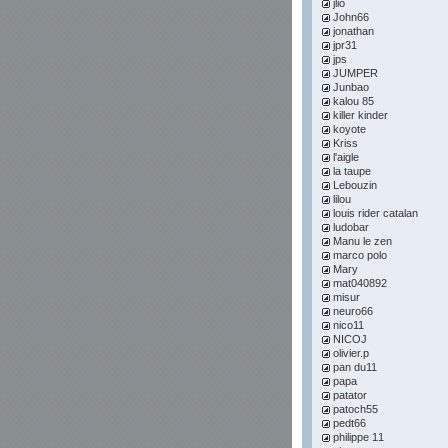
jlio
John66
jonathan
jpr31
jps
JUMPER
Junbao
kalou 85
killer kinder
koyote
Kriss
l'aigle
la taupe
Lebouzin
lilou
louis rider catalan
ludobar
Manu le zen
marco polo
Mary
mat040892
misur
neuro66
nico11
NICOJ
olivier.p
pan du11
papa
patator
patoch55
pedt66
philippe 11