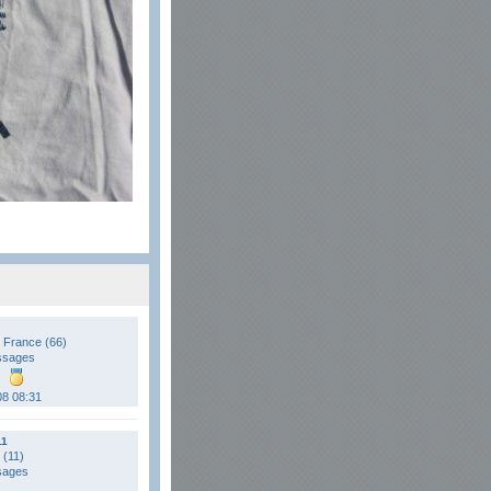
 France (66)
ssages
08 08:31
11
(11)
sages