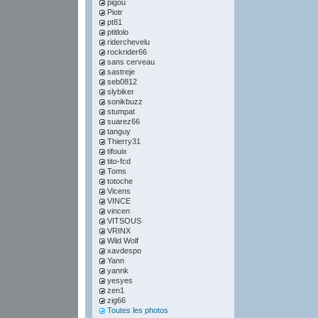
pigou
Piotr
pt81
ptitlolo
riderchevelu
rockrider66
sans cerveau
sastreje
seb0812
slybiker
sonikbuzz
stumpat
suarez66
tanguy
Thierry31
tifouix
tito-fcd
Toms
totoche
Vicens
VINCE
vincen
VITSOUS
VRINX
Wild Wolf
xavdespo
Yann
yannk
yesyes
zen1
zig66
Toutes les photos