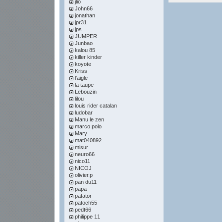
jlio
John66
jonathan
jpr31
jps
JUMPER
Junbao
kalou 85
killer kinder
koyote
Kriss
l'aigle
la taupe
Lebouzin
lilou
louis rider catalan
ludobar
Manu le zen
marco polo
Mary
mat040892
misur
neuro66
nico11
NICOJ
olivier.p
pan du11
papa
patator
patoch55
pedt66
philippe 11