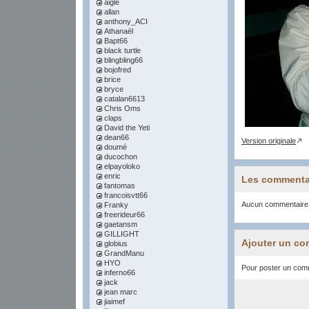
aigle
allan
anthony_ACI
Athanaël
Bapt66
black turtle
blingbling66
bojofred
brice
bryce
catalan6613
Chris Oms
claps
David the Yeti
dean66
Version originale
doumé
ducochon
elpayoloko
enric
Les commenta
fantomas
francoisvtt66
Aucun commentaire
Franky
freerideur66
gaetansm
GILLIGHT
Ajouter un co
globius
GrandManu
HYO
Pour poster un comme
inferno66
jack
jean marc
jiaimef