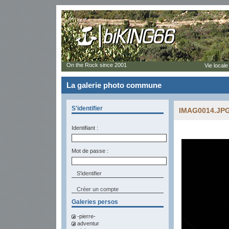
On the Rock since 2001
Vie locale
La galerie photo commune
S'identifier
IMAG0014.JP
Identifiant :
Mot de passe :
Créer un compte
Galeries persos
-pierre-
adventur