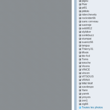
pigou
Piotr
pt81
ptitlolo
riderchevelu
rockrider66
sans cerveau
sastreje
seb0812
slybiker
sonikbuzz
stumpat
suarez66
tanguy
Thierry31
tifouix
tito-fcd
Toms
totoche
Vicens
VINCE
vincen
VITSOUS
VRINX
Wild Wolf
xavdespo
Yann
yannk
yesyes
zen1
zig66
Toutes les photos