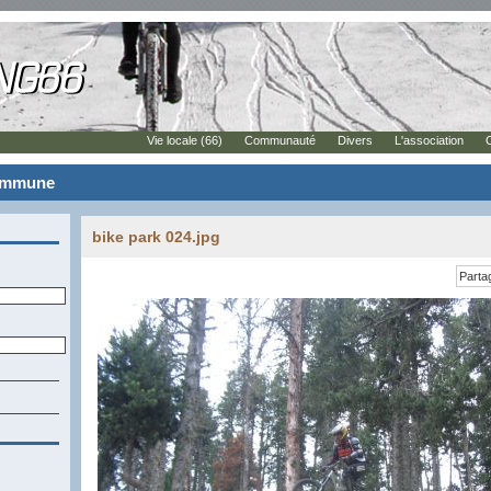
Vie locale (66)
Communauté
Divers
L'association
commune
bike park 024.jpg
Parta