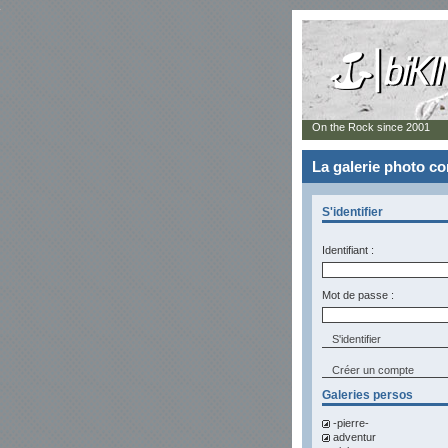
On the Rock since 2001
La galerie photo 
S'identifier
Identifiant :
Mot de passe :
Créer un compte
Galeries persos
-pierre-
adventur