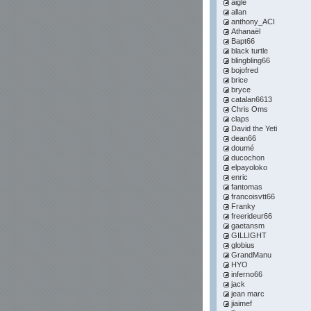
aigle
allan
anthony_ACI
Athanaël
Bapt66
black turtle
blingbling66
bojofred
brice
bryce
catalan6613
Chris Oms
claps
David the Yeti
dean66
doumé
ducochon
elpayoloko
enric
fantomas
francoisvtt66
Franky
freerideur66
gaetansm
GILLIGHT
globius
GrandManu
HYO
inferno66
jack
jean marc
jiaimef