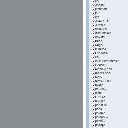
jlio
John66
jonathan
jpr31
jps
JUMPER
Junbao
kalou 85
killer kinder
koyote
Kriss
l'aigle
la taupe
Lebouzin
lilou
louis rider catalan
ludobar
Manu le zen
marco polo
Mary
mat040892
misur
neuro66
nico11
NICOJ
olivier.p
pan du11
papa
patator
patoch55
pedt66
philippe 11