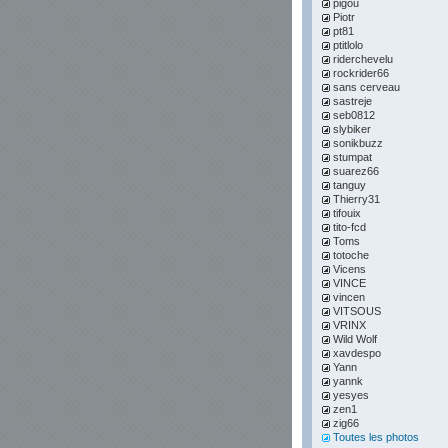
pigou
Piotr
pt81
ptitlolo
riderchevelu
rockrider66
sans cerveau
sastreje
seb0812
slybiker
sonikbuzz
stumpat
suarez66
tanguy
Thierry31
tifouix
tito-fcd
Toms
totoche
Vicens
VINCE
vincen
VITSOUS
VRINX
Wild Wolf
xavdespo
Yann
yannk
yesyes
zen1
zig66
Toutes les photos