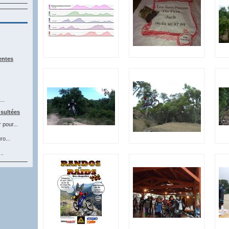
entes
..
nsultées
pour...
ro...
..