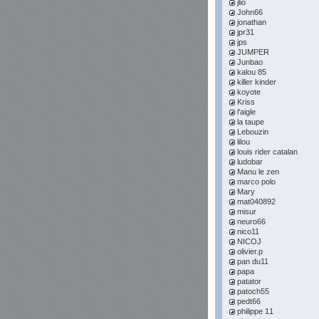
jlio
John66
jonathan
jpr31
jps
JUMPER
Junbao
kalou 85
killer kinder
koyote
Kriss
l'aigle
la taupe
Lebouzin
lilou
louis rider catalan
ludobar
Manu le zen
marco polo
Mary
mat040892
misur
neuro66
nico11
NICOJ
olivier.p
pan du11
papa
patator
patoch55
pedt66
philippe 11