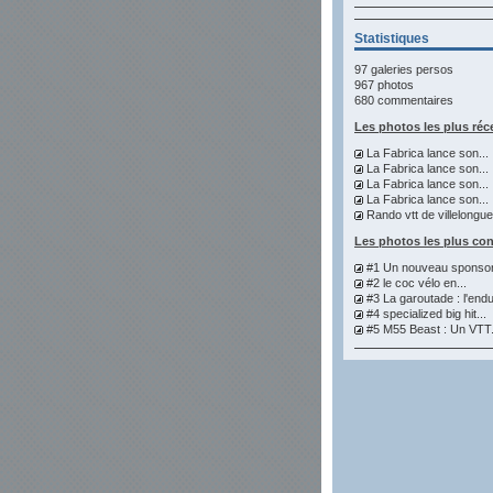
Statistiques
97 galeries persos
967 photos
680 commentaires
Les photos les plus réc
La Fabrica lance son...
La Fabrica lance son...
La Fabrica lance son...
La Fabrica lance son...
Rando vtt de villelongue.
Les photos les plus co
#1 Un nouveau sponsor 
#2 le coc vélo en...
#3 La garoutade : l'endu
#4 specialized big hit...
#5 M55 Beast : Un VTT.