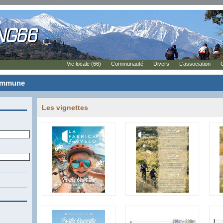
Vie locale (66)
Communauté
Divers
L'association
commune
Les vignettes