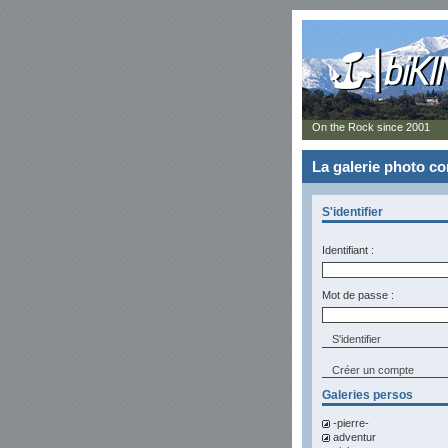
On the Rock since 2001
La galerie photo 
S'identifier
Identifiant :
Mot de passe :
Créer un compte
Galeries persos
-pierre-
adventur