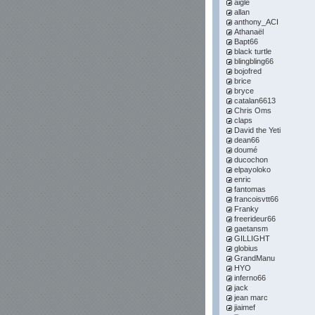
aigle
allan
anthony_ACI
Athanaël
Bapt66
black turtle
blingbling66
bojofred
brice
bryce
catalan6613
Chris Oms
claps
David the Yeti
dean66
doumé
ducochon
elpayoloko
enric
fantomas
francoisvtt66
Franky
freerideur66
gaetansm
GILLIGHT
globius
GrandManu
HYO
inferno66
jack
jean marc
jiaimef