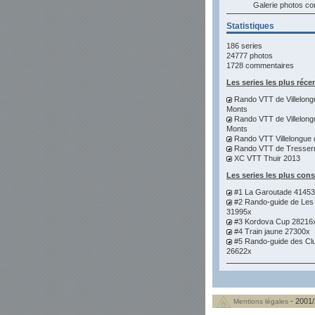
Galerie photos 
Statistiques
186 series
24777 photos
1728 commentaires
Les series les plus réce
Rando VTT de Villelong
Monts
Rando VTT de Villelong
Monts
Rando VTT Villelongue 
Rando VTT de Tresser
XC VTT Thuir 2013
Les series les plus con
#1 La Garoutade 4145
#2 Rando-guide de Les
31995x
#3 Kordova Cup 28216
#4 Train jaune 27300x
#5 Rando-guide des Cl
26622x
- 2001/
Mentions légales