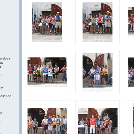
ordova
pa
t
du
my
alier de
ro
u
s