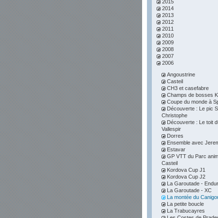
2015
2014
2013
2012
2011
2010
2009
2008
2007
2006
Angoustrine
Casteil
CH3 et casefabre
Champs de bosses K
Coupe du monde à S
Découverte : Le pic S
Christophe
Découverte : Le toit 
Vallespir
Dorres
Ensemble avec Jere
Estavar
GP VTT du Parc anim
Casteil
Kordova Cup J1
Kordova Cup J2
La Garoutade - Endu
La Garoutade - XC
La montée du Canigo
La petite boucle
La Trabucayres
Les Costes de Prade