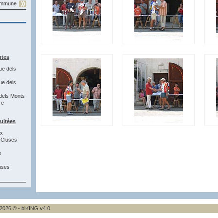
commune
ntes
ue dels
ue dels
dels Monts
re
sultées
3x
 Cluses
x
uses
2026 © - biKING v4.0