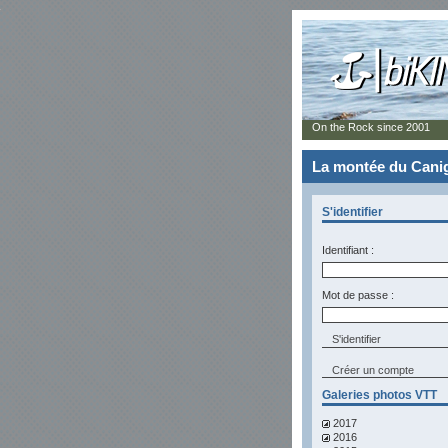
On the Rock since 2001
La montée du Canig
S'identifier
Identifiant :
Mot de passe :
Créer un compte
Galeries photos VTT
2017
2016