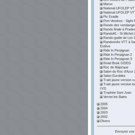
Maroc
National UFOLEP VTT 
National UFOLEP VTT 
Pic Estelle
Port-Vendres - Sight F
Rando des vendange
Rando finale à Prade
Rando#1 - St Michel d
Rando-guide de Les 
Randonnée VTT à Sai
Estève
Ride In Perpignan
Ride In Perpignan 2
Ride In Perpignan 3
Road Book GEIEG
Roc de Majorque
Salon du Roc d'Azur 
Salon Eurobike
Train jaune version c
Train jaune version l
(V2)
Trophée Sant Joan
Vernet les Bains
2005
2004
2003
2002
Divers
Envoyez vos