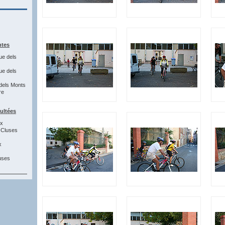
ntes
ue dels
ue dels
dels Monts
re
sultées
6x
 Cluses
x
uses