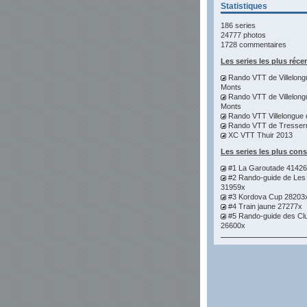
Statistiques
186 series
24777 photos
1728 commentaires
Les series les plus réce
Rando VTT de Villelong
Monts
Rando VTT de Villelong
Monts
Rando VTT Villelongue 
Rando VTT de Tresser
XC VTT Thuir 2013
Les series les plus con
#1 La Garoutade 4142
#2 Rando-guide de Les
31959x
#3 Kordova Cup 28203
#4 Train jaune 27277x
#5 Rando-guide des Cl
26600x