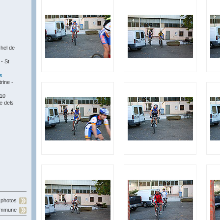
hel de
- St
s
rine -
010
e dels
 photos
commune