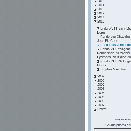
2015
2014
2013
2012
2011
2010
Enduro VTT Saint Mic
Llotes
Rando des Chapelles 
Jean Pla Corts
Rando des vendange
Rando VTT d'Angoust
Rando finale du trophée
Pyrénées Roussillon 2
Rando VTT Villelongu
Monts
Trophée Sant Joan
2009
2008
2007
2006
2005
2004
2003
2002
Divers
Envoyez vos
Galerie photos 