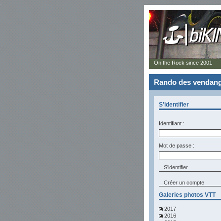
On the Rock since 2001
Rando des vendange
S'identifier
Identifiant :
Mot de passe :
Créer un compte
Galeries photos VTT
2017
2016