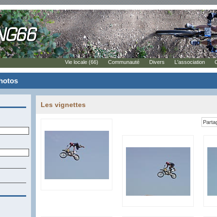
Vie locale (66)
Communauté
Divers
L'association
photos
Les vignettes
Parta