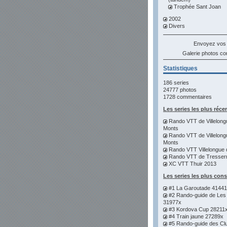
Trophée Sant Joan
2002
Divers
Envoyez vos
Galerie photos 
Statistiques
186 series
24777 photos
1728 commentaires
Les series les plus réce
Rando VTT de Villelong
Monts
Rando VTT de Villelong
Monts
Rando VTT Villelongue 
Rando VTT de Tresser
XC VTT Thuir 2013
Les series les plus con
#1 La Garoutade 4144
#2 Rando-guide de Les
31977x
#3 Kordova Cup 28211
#4 Train jaune 27289x
#5 Rando-guide des Cl