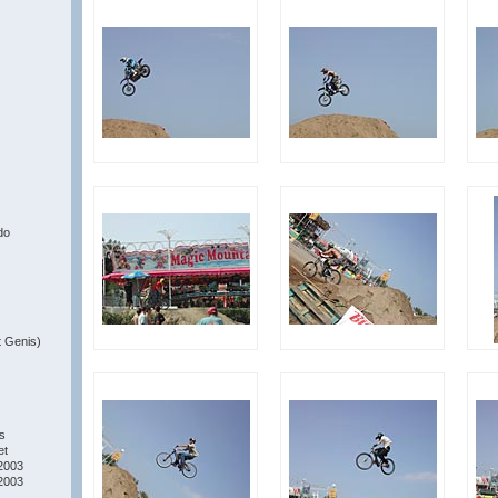
do
t Genis)
s
et
2003
2003