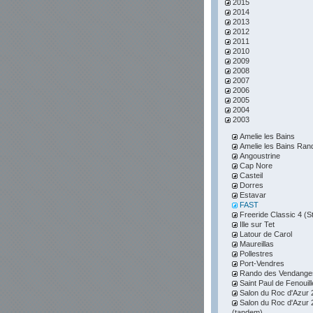
2015
2014
2013
2012
2011
2010
2009
2008
2007
2006
2005
2004
2003
Amelie les Bains
Amelie les Bains Ran
Angoustrine
Cap Nore
Casteil
Dorres
Estavar
FAST
Freeride Classic 4 (S
Ille sur Tet
Latour de Carol
Maureillas
Pollestres
Port-Vendres
Rando des Vendange
Saint Paul de Fenouill
Salon du Roc d'Azur 
Salon du Roc d'Azur 
(tandem)