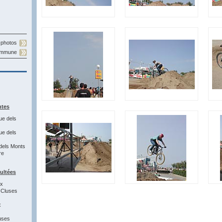
 photos
commune
ntes
ue dels
ue dels
dels Monts
re
sultées
1x
 Cluses
x
uses