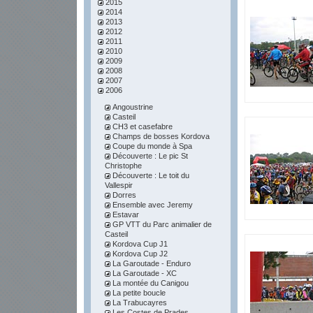
2015
2014
2013
2012
2011
2010
2009
2008
2007
2006
Angoustrine
Casteil
CH3 et casefabre
Champs de bosses Kordova
Coupe du monde à Spa
Découverte : Le pic St
Christophe
Découverte : Le toit du
Vallespir
Dorres
Ensemble avec Jeremy
Estavar
GP VTT du Parc animalier de
Casteil
Kordova Cup J1
Kordova Cup J2
La Garoutade - Enduro
La Garoutade - XC
La montée du Canigou
La petite boucle
La Trabucayres
Les Costes de Prades