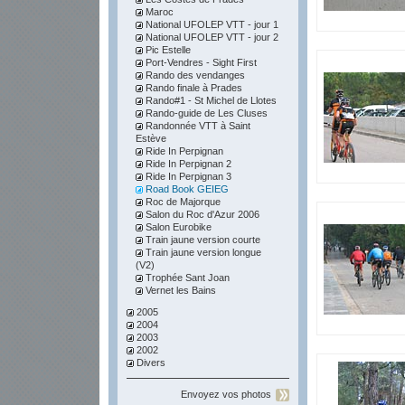
Maroc
National UFOLEP VTT - jour 1
National UFOLEP VTT - jour 2
Pic Estelle
Port-Vendres - Sight First
Rando des vendanges
Rando finale à Prades
Rando#1 - St Michel de Llotes
Rando-guide de Les Cluses
Randonnée VTT à Saint
Estève
Ride In Perpignan
Ride In Perpignan 2
Ride In Perpignan 3
Road Book GEIEG
Roc de Majorque
Salon du Roc d'Azur 2006
Salon Eurobike
Train jaune version courte
Train jaune version longue
(V2)
Trophée Sant Joan
Vernet les Bains
2005
2004
2003
2002
Divers
Envoyez vos photos