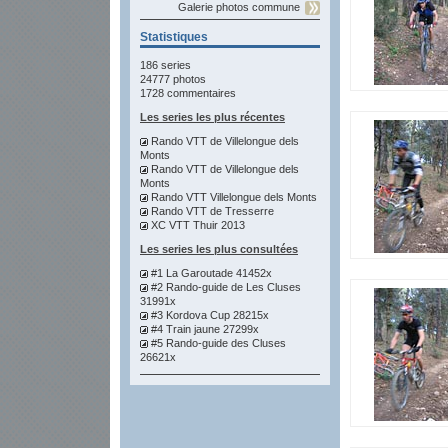
Galerie photos commune
Statistiques
186 series
24777 photos
1728 commentaires
Les series les plus récentes
Rando VTT de Villelongue dels
Monts
Rando VTT de Villelongue dels
Monts
Rando VTT Villelongue dels Monts
Rando VTT de Tresserre
XC VTT Thuir 2013
Les series les plus consultées
#1 La Garoutade 41452x
#2 Rando-guide de Les Cluses
31991x
#3 Kordova Cup 28215x
#4 Train jaune 27299x
#5 Rando-guide des Cluses
26621x