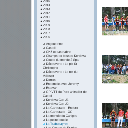
2015
2014
2013
2012
2011
2010
2009
2008
2007
2006
Angoustrine
Casteil
CH3 et casefabre
Champs de bosses Kordova
Coupe du monde à Spa
Découverte : Le pic St
Christophe
Découverte : Le toit du
Vallespir
Dorres
Ensemble avec Jeremy
Estavar
GP VTT du Parc animalier de
Casteil
Kordova Cup J1
Kordova Cup J2
La Garoutade - Enduro
La Garoutade - XC
La montée du Canigou
La petite boucle
La Trabucayres
Les Costes de Prades