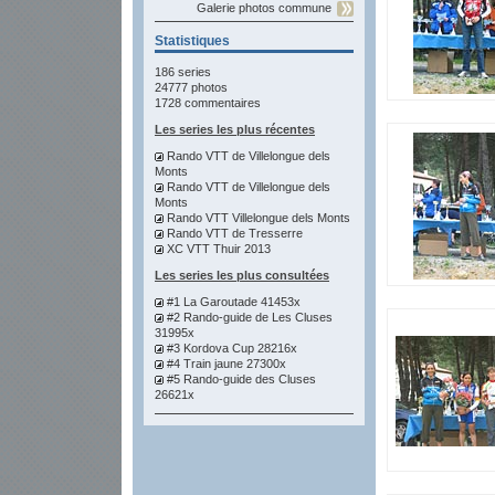
Galerie photos commune
Statistiques
186 series
24777 photos
1728 commentaires
Les series les plus récentes
Rando VTT de Villelongue dels
Monts
Rando VTT de Villelongue dels
Monts
Rando VTT Villelongue dels Monts
Rando VTT de Tresserre
XC VTT Thuir 2013
Les series les plus consultées
#1 La Garoutade 41453x
#2 Rando-guide de Les Cluses
31995x
#3 Kordova Cup 28216x
#4 Train jaune 27300x
#5 Rando-guide des Cluses
26621x