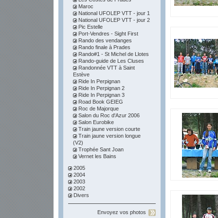
Maroc
National UFOLEP VTT - jour 1
National UFOLEP VTT - jour 2
Pic Estelle
Port-Vendres - Sight First
Rando des vendanges
Rando finale à Prades
Rando#1 - St Michel de Llotes
Rando-guide de Les Cluses
Randonnée VTT à Saint
Estève
Ride In Perpignan
Ride In Perpignan 2
Ride In Perpignan 3
Road Book GEIEG
Roc de Majorque
Salon du Roc d'Azur 2006
Salon Eurobike
Train jaune version courte
Train jaune version longue
(V2)
Trophée Sant Joan
Vernet les Bains
2005
2004
2003
2002
Divers
Envoyez vos photos