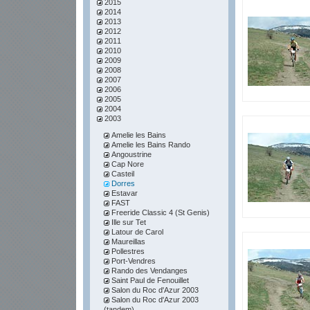
2015
2014
2013
2012
2011
2010
2009
2008
2007
2006
2005
2004
2003
Amelie les Bains
Amelie les Bains Rando
Angoustrine
Cap Nore
Casteil
Dorres
Estavar
FAST
Freeride Classic 4 (St Genis)
Ille sur Tet
Latour de Carol
Maureillas
Pollestres
Port-Vendres
Rando des Vendanges
Saint Paul de Fenouillet
Salon du Roc d'Azur 2003
Salon du Roc d'Azur 2003
(tandem)