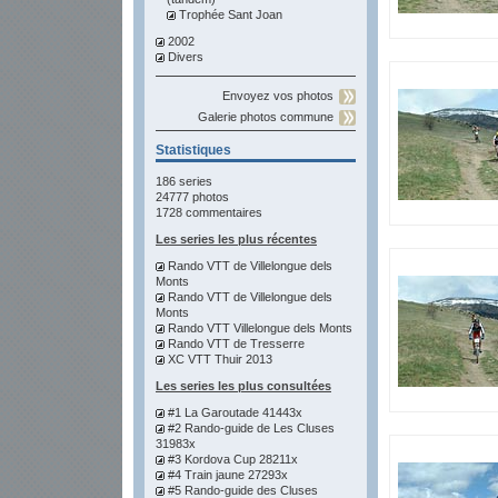
Trophée Sant Joan
2002
Divers
Envoyez vos photos
Galerie photos commune
Statistiques
186 series
24777 photos
1728 commentaires
Les series les plus récentes
Rando VTT de Villelongue dels
Monts
Rando VTT de Villelongue dels
Monts
Rando VTT Villelongue dels Monts
Rando VTT de Tresserre
XC VTT Thuir 2013
Les series les plus consultées
#1 La Garoutade 41443x
#2 Rando-guide de Les Cluses
31983x
#3 Kordova Cup 28211x
#4 Train jaune 27293x
#5 Rando-guide des Cluses