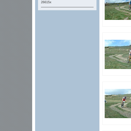
26615x