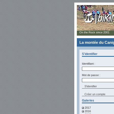
On the Rock since 2001
La montée du Canig
S'identifier
Identifiant :
Mot de passe :
Créer un compte
Galeries
2017
2016