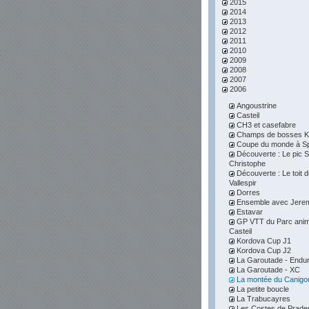
2015
2014
2013
2012
2011
2010
2009
2008
2007
2006
Angoustrine
Casteil
CH3 et casefabre
Champs de bosses K
Coupe du monde à S
Découverte : Le pic S
Christophe
Découverte : Le toit 
Vallespir
Dorres
Ensemble avec Jere
Estavar
GP VTT du Parc anim
Casteil
Kordova Cup J1
Kordova Cup J2
La Garoutade - Endu
La Garoutade - XC
La montée du Canigo
La petite boucle
La Trabucayres
Les Costes de Prade