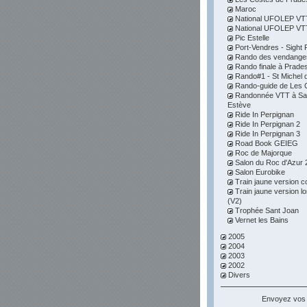
Maroc
National UFOLEP VTT 
National UFOLEP VTT 
Pic Estelle
Port-Vendres - Sight F
Rando des vendange
Rando finale à Prade
Rando#1 - St Michel d
Rando-guide de Les 
Randonnée VTT à Sai
Estève
Ride In Perpignan
Ride In Perpignan 2
Ride In Perpignan 3
Road Book GEIEG
Roc de Majorque
Salon du Roc d'Azur 
Salon Eurobike
Train jaune version c
Train jaune version l
(V2)
Trophée Sant Joan
Vernet les Bains
2005
2004
2003
2002
Divers
Envoyez vos