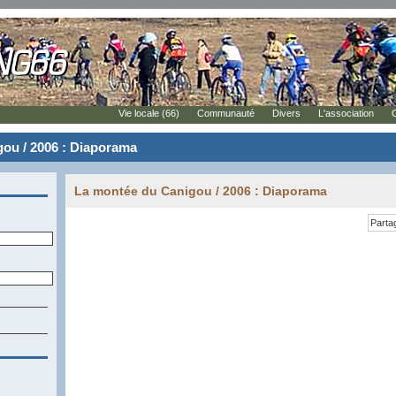
Vie locale (66)
Communauté
Divers
L'association
ou / 2006 : Diaporama
La montée du Canigou / 2006 : Diaporama
Parta