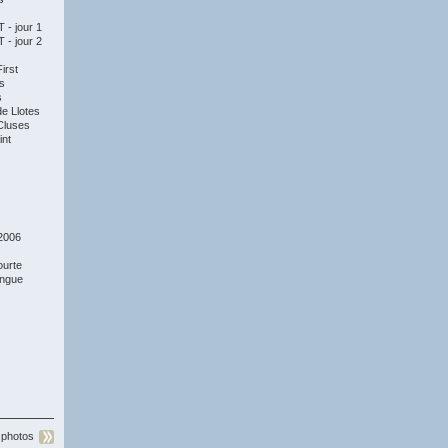
- jour 1
- jour 2
irst
s
s
e Llotes
Cluses
nt
2006
ourte
ongue
 photos