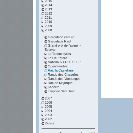
2015
2014
2013
2012
2011
2010
2009
2008
Garoutade enduro
Garoutade Raid
Grand prix de l'avenir -
Estavar
La Trabucayres
Le Pic Estelle
National VTT UFOLEP
Opoul Perillos
Raid la Castellane
Rando des Chapelles
Rando des Vendanges
Roc de Majorque
Sahorre
Trophée Sant Joan
2007
2006
2005
2004
2003
2002
Divers