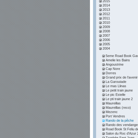
2015
2014
2013
2012
2011
2010
2009
2008
2007
2006
2005
2004
5eme Road Book Gav
Amelie les Bains
Angoustrine
Cap Nore
Dorres
Grand prix de l'avenir
La Garoutade
Le mas Llinas
Le petit train jaune
Le pic Estelle
Le pti train jaune 2
Maureillas
Maureillas (reco)
Mezenc
Port Vendres
Rando de la pêche
Rando des vendange
Road Book St Feliu d
Salon du Roc d'Azur 
Trophée Sant Joan