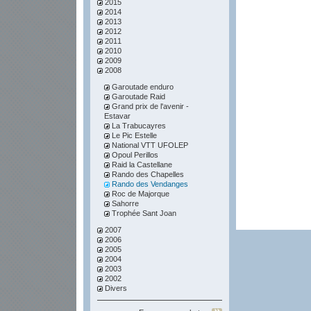
2015
2014
2013
2012
2011
2010
2009
2008
Garoutade enduro
Garoutade Raid
Grand prix de l'avenir -
Estavar
La Trabucayres
Le Pic Estelle
National VTT UFOLEP
Opoul Perillos
Raid la Castellane
Rando des Chapelles
Rando des Vendanges
Roc de Majorque
Sahorre
Trophée Sant Joan
2007
2006
2005
2004
2003
2002
Divers