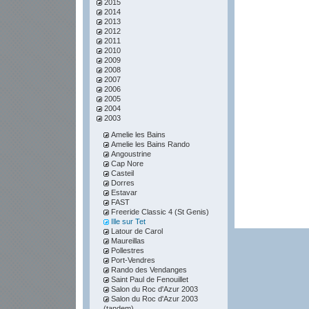
2015
2014
2013
2012
2011
2010
2009
2008
2007
2006
2005
2004
2003
Amelie les Bains
Amelie les Bains Rando
Angoustrine
Cap Nore
Casteil
Dorres
Estavar
FAST
Freeride Classic 4 (St Genis)
Ille sur Tet
Latour de Carol
Maureillas
Pollestres
Port-Vendres
Rando des Vendanges
Saint Paul de Fenouillet
Salon du Roc d'Azur 2003
Salon du Roc d'Azur 2003
(tandem)